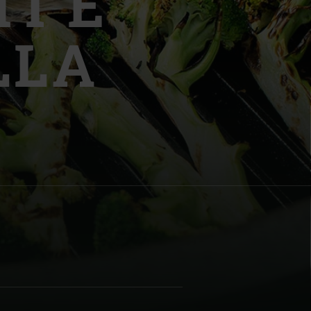
I E
LLA
| Schweiz (Français)
z