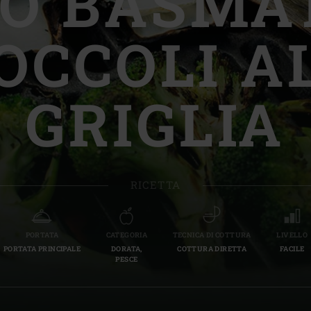
SO BASMAT
Slovenia | Slovenija
OCCOLI A
Spain | España
Sweden | Sverige
GRIGLIA
Switzerland (French) 
Switzerland | Schwei
Turkey | Türkiye
RICETTA
PORTATA
CATEGORIA
TECNICA DI COTTURA
LIVELLO
PORTATA PRINCIPALE
DORATA,
COTTURA DIRETTA
FACILE
PESCE