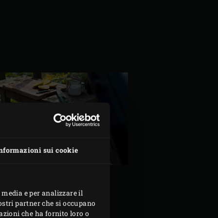
nformazioni sui cookie
 media e per analizzare il
nostri partner che si occupano
azioni che ha fornito loro o
 griglia
in ghisa.