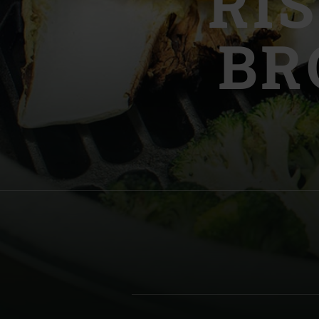
RI
Denmark | Danmark
BR
Estonia | Eesti
Finland | Suomi
France | France
Germany | Deutschland
Greece | Ελλάδα
Hungary | Magyarország