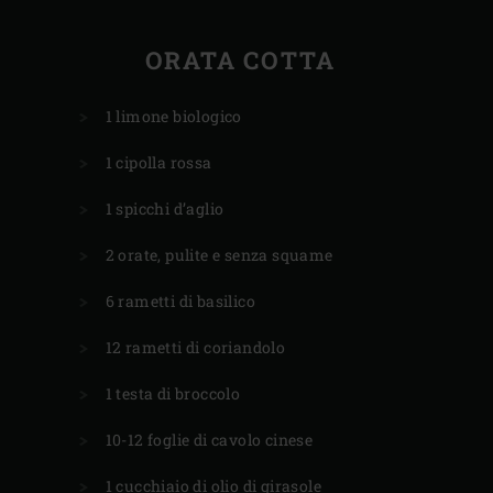
ORATA COTTA
1 limone biologico
1 cipolla rossa
1 spicchi d’aglio
2 orate, pulite e senza squame
6 rametti di basilico
12 rametti di coriandolo
1 testa di broccolo
10-12 foglie di cavolo cinese
1 cucchiaio di olio di girasole