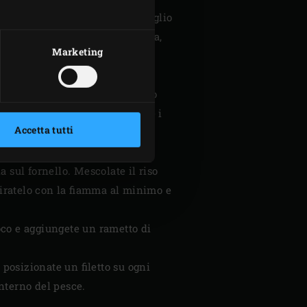
 cipolla a rondelle e tritate l’aglio
 limone e mezzo anello di cipolla,
Marketing
rimuovere il resto del gambo.
 di cavolo, chiudete il coperchio
 durante la cottura. Cospargete i
Accetta tutti
te i broccoli dopo 5 minuti.
 sul fornello. Mescolate il riso
giratelo con la fiamma al minimo e
uoco e aggiungete un rametto di
e posizionate un filetto su ogni
’interno del pesce.