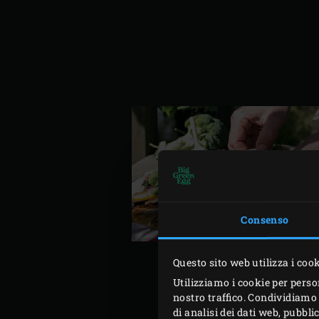
Consenso
Questo sito web utilizza i coo
Utilizziamo i cookie per perso
nostro traffico. Condividiamo 
di analisi dei dati web, pubbl
Accendete il carbone nel 