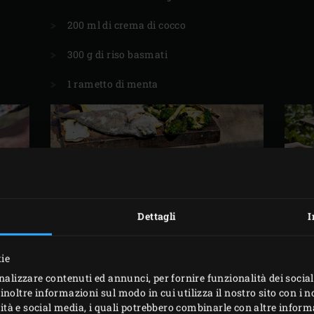
200 ml di crema di cocco
300 g di riso basmati
1 rametto di menta
Dettagli
I
kie
PREPARAZIONE
nalizzare contenuti ed annunci, per fornire funzionalità dei social
inoltre informazioni sul modo in cui utilizza il nostro sito con i 
icità e social media, i quali potrebbero combinarle con altre inform
Big Green Egg e portatelo ad una temperatura di 180°C con
la