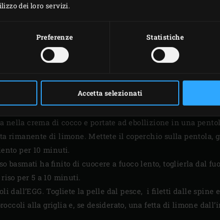
izzo dei loro servizi.
imone in cinque fette. Sbucciate la cipolla e l’aglio. Tagliate la
o del pesce con sale e pepe e farcite ogni orata con 2 fette di
Preferenze
Statistiche
 coriandolo.
 del gambo del broccolo e tagliate la testa in porzioni senza 
a con le foglie di cavolo cinese. Mettete le orate sulle foglie
 per circa 20 minuti. Il pesce non ha bisogno di essere girato
Accetta selezionati
di girasole e condite con sale a piacere.
e siano pronte, inserite i broccoli sulla griglia dell’EGG. Gira
 nella crema di cocco e portate ad ebollizione in una pentola
tta rimanente di limone. Mettete il coperchio sulla pentola, 
lento per 10 minuti.
so basmati ha finito di cuocere a fuoco lento, toglierla dal f
 riso per 5 a 10 minuti.
li dall’EGG. Togliete la pelle dal pesce, i filetti dalle spine 
 broccoli alla griglia e, se desiderato, una fetta di limone dall