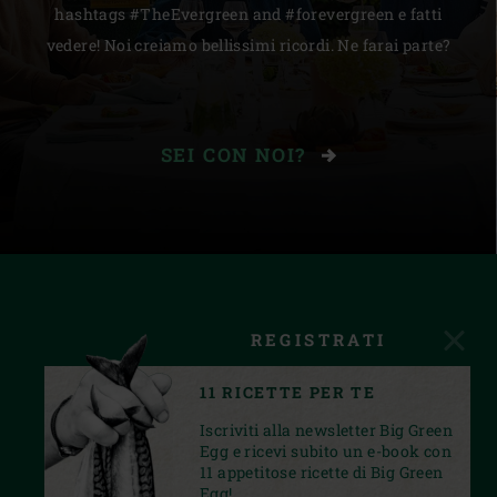
hashtags #TheEvergreen and #forevergreen e fatti
vedere! Noi creiamo bellissimi ricordi. Ne farai parte?
SEI CON NOI?
REGISTRATI
11 RICETTE PER TE
Iscriviti alla newsletter Big Green
Egg e ricevi subito un e-book con
11 appetitose ricette di Big Green
Egg!