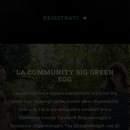
REGISTRATI
LA COMMUNITY BIG GREEN
EGG
Lasciati ispirare e impara a migliorarti con il tuo Big
Green Egg! Immergiti in un mondo pieno di possibilità
culinarie. Fai le tue domande e condividi le tue
esperienze tramite Facebook (biggreeneggit) e
Instagram (biggreeneggit). Tag @biggreeneggit, usa gli