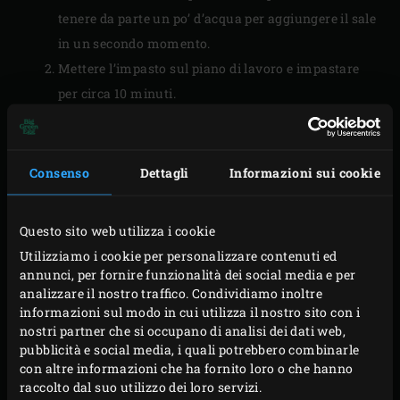
tenere da parte un po’ d’acqua per aggiungere il sale
in un secondo momento.
Mettere l’impasto sul piano di lavoro e impastare
per circa 10 minuti.
Formare una piccola fossa nell’impasto, versare
l’acqua rimanente e aggiungere il sale. Lavorare
l’impasto per altri 10 minuti circa, finché la pasta
Consenso
Dettagli
Informazioni sui cookie
non sarà morbida e non si sentirà più il sale mentre
si impasta.
Questo sito web utilizza i cookie
Mettere l’impasto nella ciotola e coprire con
Utilizziamo i cookie per personalizzare contenuti ed
pellicola trasparente. Lasciare riposare l’impasto
annunci, per fornire funzionalità dei social media e per
analizzare il nostro traffico. Condividiamo inoltre
per 10-15 minuti. In questo modo l’impasto ha il
informazioni sul modo in cui utilizza il nostro sito con i
tempo di sviluppare il glutine, ottenendo una pasta
nostri partner che si occupano di analisi dei dati web,
morbida ed elastica.
pubblicità e social media, i quali potrebbero combinarle
con altre informazioni che ha fornito loro o che hanno
Rimettere l’impasto sul piano di lavoro e lavorarlo
raccolto dal suo utilizzo dei loro servizi.
per 3-4 minuti, finché non sarà liscio ed elastico e