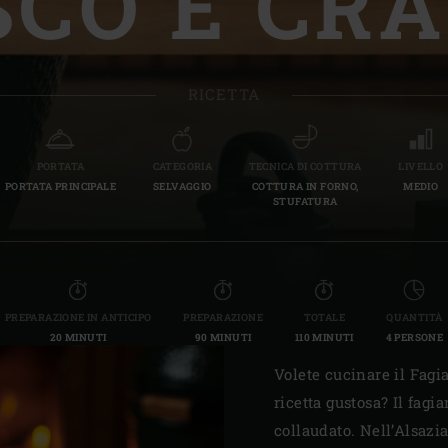
SCO E CRA
Slovenia | Slovenija
Spain | España
RICETTA
Sweden | Sverige
Switzerland (French) 
PORTATA
CATEGORIA
TECNICA DI COTTURA
LIVELLO
PORTATA PRINCIPALE
SELVAGGIO
COTTURA IN FORNO,
MEDIO
Switzerland | Schwei
STUFATURA
Turkey | Türkiye
PREPARAZIONE IN ANTICIPO
PREPARAZIONE
TOTALE
QUANTITÀ
20 MINUTI
90 MINUTI
110 MINUTI
4 PERSONE
Volete cucinare il Fagi
ricetta gustosa? Il fag
collaudato. Nell’Alsazia