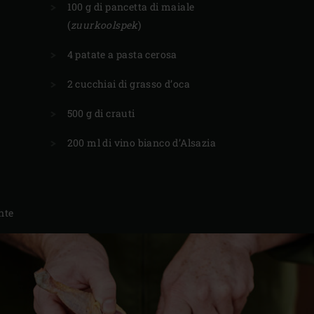
100 g di pancetta di maiale
(
zuurkoolspek
)
4 patate a pasta cerosa
2 cucchiai di grasso d’oca
500 g di crauti
200 ml di vino bianco d’Alsazia
nte