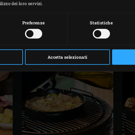
izzo dei loro servizi.
 Green Egg e riscaldalo a una temperature di 200°C con la
st
rasso di maiale (retina) in una ciotola nel lavandino. Aprire
Preferenze
Statistiche
Sciacquare il grasso di maiale per circa 30 minuti fino a qua
ogno e mezzo spicchio d’aglio. Pulire e tritare finemente i fun
Accetta selezionati