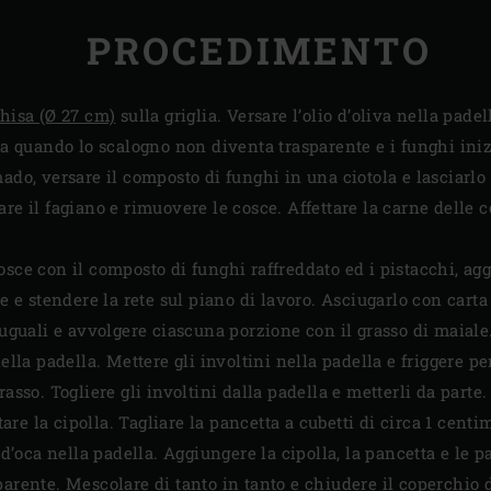
PROCEDIMENTO
ghisa (Ø 27 cm)
sulla griglia. Versare l’olio d’oliva nella padel
o a quando lo scalogno non diventa trasparente e i funghi iniz
ado, versare il composto di funghi in una ciotola e lasciarlo 
are il fagiano e rimuovere le cosce. Affettare la carne delle
osce con il composto di funghi raffreddato ed i pistacchi, agg
le e stendere la rete sul piano di lavoro. Asciugarlo con cart
 uguali e avvolgere ciascuna porzione con il grasso di maiale
nella padella. Mettere gli involtini nella padella e friggere pe
asso. Togliere gli involtini dalla padella e metterli da parte.
itare la cipolla. Tagliare la pancetta a cubetti di circa 1 centi
 d’oca nella padella. Aggiungere la cipolla, la pancetta e le p
parente. Mescolare di tanto in tanto e chiudere il coperchio