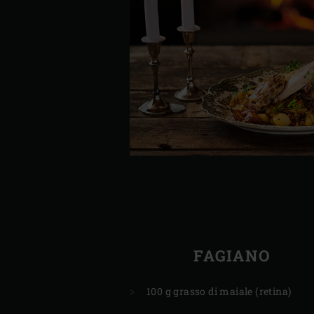
FAGIANO
100 g grasso di maiale (retina)