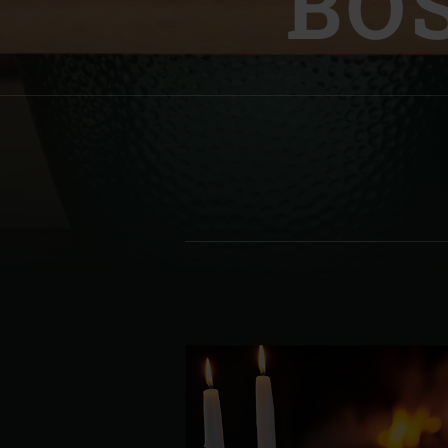
BO
Denmark | Danmark
Estonia | Eesti
Finland | Suomi
France | France
Germany | Deutschland
Greece | Ελλάδα
Hungary | Magyarország