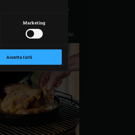
ainless steel grid
al suo interno.
 delicatamente l’acqua fredda e
Marketing
ndo l’acqua non sarà limpida.
ghi. Tritare finemente i pistacchi.
Accetta tutti