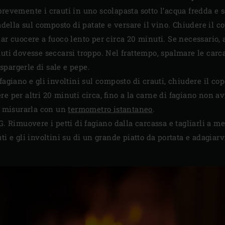
revemente i crauti in uno scolapasta sotto l’acqua fredda e s
padella sul composto di patate e versare il vino. Chiudere il c
ar cuocere a fuoco lento per circa 20 minuti. Se necessario, 
auti dovesse seccarsi troppo. Nel frattempo, spalmare le carca
pargerle di sale e pepe.
fagiano e gli involtini sul composto di crauti, chiudere il co
re per altri 20 minuti circa, fino a la carne di fagiano non 
le misurarla con un
termometro istantaneo
.
G. Rimuovere i petti di fagiano dalla carcassa e tagliarli a m
ti e gli involtini su di un grande piatto da portata e adagiarv