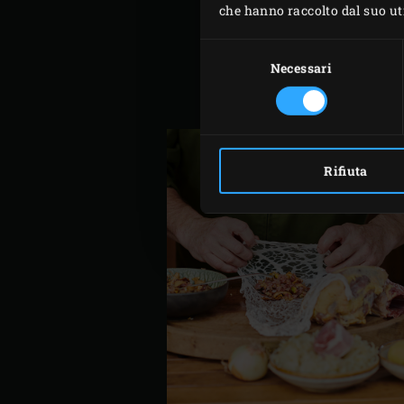
che hanno raccolto dal suo util
Accendi il
carbone
nel Big
Selezione
Nel frattempo, mettere il g
del
Necessari
aggiungere un po’ di sale. 
consenso
Sbucciare e tritare lo scal
Rifiuta