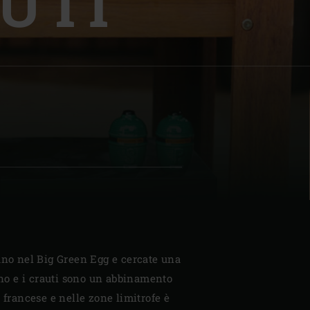
UTI
| Schweiz (Français)
z
ano nel Big Green Egg e cercate una
iano e i crauti sono un abbinamento
 francese e nelle zone limitrofe è