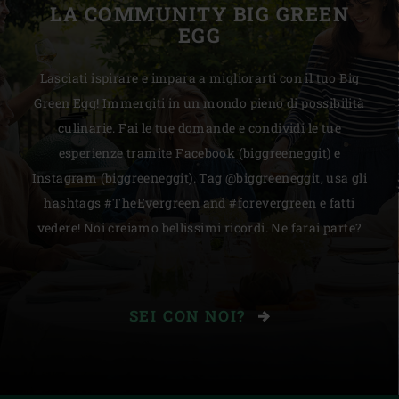
LA COMMUNITY BIG GREEN
EGG
Lasciati ispirare e impara a migliorarti con il tuo Big
Green Egg! Immergiti in un mondo pieno di possibilità
culinarie. Fai le tue domande e condividi le tue
esperienze tramite Facebook (biggreeneggit) e
Instagram (biggreeneggit). Tag @biggreeneggit, usa gli
hashtags #TheEvergreen and #forevergreen e fatti
vedere! Noi creiamo bellissimi ricordi. Ne farai parte?
SEI CON NOI?