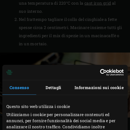
una temperatura di 220°C con la
cast iron grid
al
suo interno.
Nel frattempo tagliare il collo del cinghiale a fette
spesse circa 2 centimetri. Macinare insieme tutti gli
ingredienti per il mix di spezie in un macinacaffè o
in un mortaio.
Consenso
Dettagli
Informazioni sui cookie
Questo sito web utilizza i cookie
Utilizziamo i cookie per personalizzare contenuti ed
annunci, per fornire funzionalità dei social media e per
PROCEDIMENTO
analizzare il nostro traffico. Condividiamo inoltre