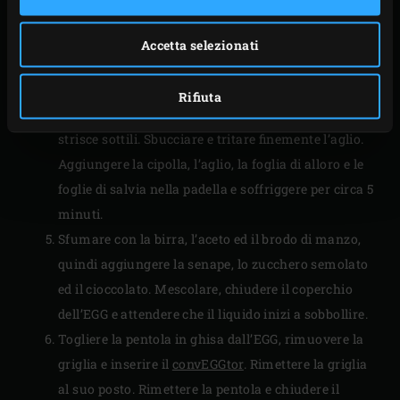
volta che preparerete questo delizioso spezzatino).
Chiudere il coperchio dell’EGG e rosolare la carne su
Accetta selezionati
tutti i lati. Mescolare di tanto in tanto, chiudendo il
coperchio del kamado dopo ogni operazione.
Rifiuta
Nel frattempo, sbucciare e tagliare le cipolle in
strisce sottili. Sbucciare e tritare finemente l’aglio.
Aggiungere la cipolla, l’aglio, la foglia di alloro e le
foglie di salvia nella padella e soffriggere per circa 5
minuti.
Sfumare con la birra, l’aceto ed il brodo di manzo,
quindi aggiungere la senape, lo zucchero semolato
ed il cioccolato. Mescolare, chiudere il coperchio
dell’EGG e attendere che il liquido inizi a sobbollire.
Togliere la pentola in ghisa dall’EGG, rimuovere la
griglia e inserire il
convEGGtor
. Rimettere la griglia
al suo posto. Rimettere la pentola e chiudere il