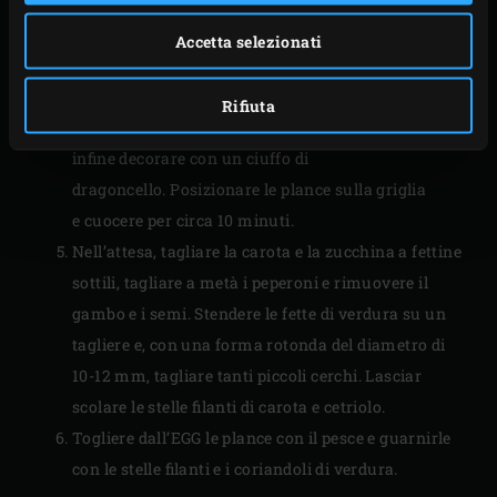
Tagliare i filetti di salmone e merluzzo in otto pezzi
di dimensioni uniformi e disporre un pezzo di
Accetta selezionati
salmone e uno di merluzzo su ogni plancia.
Spennellare il pesce con il tuorlo sbattuto,
Rifiuta
quindi cospargerlo con i pezzetti di pane fritto e
infine decorare con un ciuffo di
dragoncello. Posizionare le plance sulla griglia
e cuocere per circa 10 minuti.
Nell’attesa, tagliare la carota e la zucchina a fettine
sottili, tagliare a metà i peperoni e rimuovere il
gambo e i semi. Stendere le fette di verdura su un
tagliere e, con una forma rotonda del diametro di
10-12 mm, tagliare tanti piccoli cerchi. Lasciar
scolare le stelle filanti di carota e cetriolo.
Togliere dall’EGG le plance con il pesce e guarnirle
con le stelle filanti e i coriandoli di verdura.