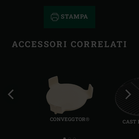
STAMPA
ACCESSORI CORRELATI
Precedente
Succ
CONVEGGTOR®
CAST 