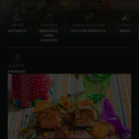
RICETTA
PORTATA
CATEGORIA
TECNICA DI COTTURA
LIVELLO
ANTIPASTO
MERLUZZO,
COTTURA INDIRETTA
MEDIO
PESCE,
SALMONE
QUANTITÀ
8 PERSONE