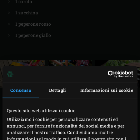
1 carota
1 zucchina
1 peperone rosso
1 peperone giallo
Consenso
Dettagli
Informazioni sui cookie
PREPARAZIONE
Questo sito web utilizza i cookie
Segare entrambe le plance per griglia in quattro
Utilizziamo i cookie per personalizzare contenuti ed
parti di dimensioni uguali e immergerle in acqua
annunci, per fornire funzionalità dei social media e per
per almeno un’ora. Scaldare il Big Green Egg con la
analizzare il nostro traffico. Condividiamo inoltre
informazioni sul modo in cui utilizza il nostro sito con i