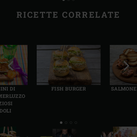
RICETTE CORRELATE
Precedente
Succ
INI DI
FISH BURGER
SALMONE
MERLUZZO
ZIOSI
DOLI