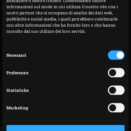
analizzare il nostro traffico. Condividiamo inoltre
togliete la buccia e il nocciolo. Staccate le foglie dai
informazioni sul modo in cui utilizza il nostro sito con i
rametti di basilico. Inserite il succo di lime
nostri partner che si occupano di analisi dei dati web,
zuccherato, gli avocados e le foglie di basilico in un
pubblicità e social media, i quali potrebbero combinarle
con altre informazioni che ha fornito loro o che hanno
robot da cucina e frullate fino a che il composto non
raccolto dal suo utilizzo dei loro servizi.
risulterà cremoso. Disponete la crema in un
contenitore basso e mettetela in freezer per almeno
Selezione
6 ore.
Necessari
del
consenso
PREPARAZIONE
Preferenze
Togliere il composto di avocado congelato dal
Statistiche
freezer e utilizzate una forchetta per ricavare
scaglie sottili. Distribuire in sei bicchieri da flute,
Marketing
spruzzate con Prosecco, mescolare brevemente e
servire subito.