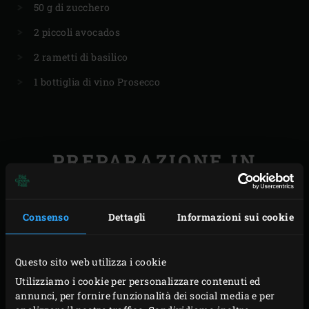
50 g di zucchero
2 piccoli avocados
2 rametti di basilico
1 bottiglia di vino Prosecco
PREPARAZIONE IN
ANTICIPO
Mentre il patè di cinghiale si cuoce nell’EGG,
Consenso
Dettagli
Informazioni sui cookie
spremete il succo di lime e in una casseruola
portate ad ebollizione con lo zucchero. Spegnete il
Questo sito web utilizza i cookie
fuoco e lasciate raffreddare.
Utilizziamo i cookie per personalizzare contenuti ed
Nel frattempo, tagliate gli avocados a metà e
annunci, per fornire funzionalità dei social media e per