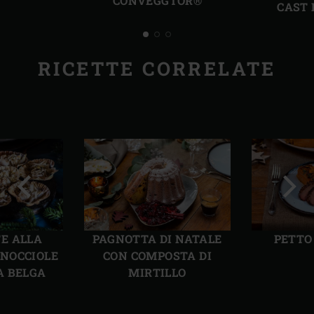
CONVEGGTOR®
CAST 
RICETTE CORRELATE
Precedente
Succ
E ALLA
PAGNOTTA DI NATALE
PETTO
 NOCCIOLE
CON COMPOSTA DI
A BELGA
MIRTILLO