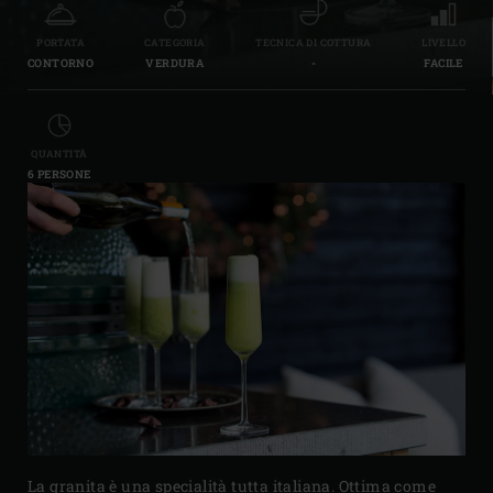
PORTATA
CATEGORIA
TECNICA DI COTTURA
LIVELLO
CONTORNO
VERDURA
-
FACILE
QUANTITÀ
6 PERSONE
La granita è una specialità tutta italiana. Ottima come