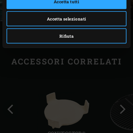
Accetta tutti
Accetta selezionati
STAMPA
Rifiuta
ACCESSORI CORRELATI
Precedente
Succ