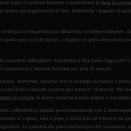
agnati sopra il carbone fumante e posizionate la
base in ceram
l centro ma leggermente di lato. Distribuite i fegatini di poll
 ceramica la temperatura si abbasserà considerevolmente. Cer
le cipolle per circa 15 minuti. I fegatini di pollo devono anc
le, lasciateli raffreddare. Riscaldate il Big Green Egg a 200°
il canovaccio e lasciate lievitare per altri 30 minuti.
 a pezzi. Mettetele, insieme con lo sciroppo di mela e il porto
hio dell’EGG e lasciate cuocere per circa 10-15 minuti. Nel fra
piatto di cottura
in pietra refrattaria sulla griglia e riscaldat
gatini raffreddati e tagliati grossolanamente con il mascarp
finemente, il cognac, sale e pepe, e frulla fino ad ottenere un 
rigorifero. La quantità del paté risulterà più del necessario,