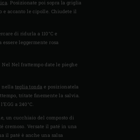
ica
. Posizionate poi sopra la griglia
o e accanto le cipolle. Chiudete il
care di ridurla a 110°C e
ora essere leggermente rosa
C. Nel Nel frattempo date le pieghe
, nella
teglia tonda
e posizionatela
ttempo, tritate finemente la salvia.
e l’EGG a 240°C.
one, un cucchiaio del composto di
paté cremoso. Versate il paté in una
 ma il paté è anche una salsa