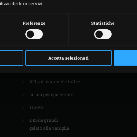
izzo dei loro servizi.
5 
Preferenze
Statistiche
MELE AL FORNO
Accetta selezionati
​4 fogli di pasta sfoglia
100 g di caramelle toffee
farina per spolverare
1 uovo
2 mele grandi
gelato alla vaniglia