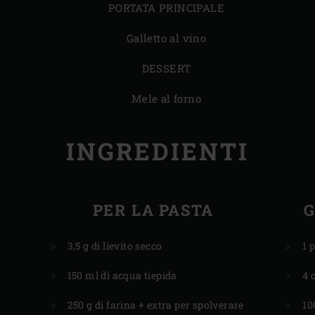
PORTATA PRINCIPALE
Galletto al vino
DESSERT
Mele al forno
INGREDIENTI
PER LA PASTA
G
3,5 g di lievito secco
​1 
150 ml di acqua tiepida
4 
250 g di farina + extra per spolverare
10