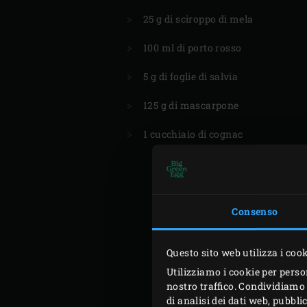
25 g di sciroppo di mela
100 ml di porto rosso
5 g di foglie di salvia
125 g di mascarpone
1 cucchiaio di cognac
Consenso
Questo sito web utilizza i coo
Utilizziamo i cookie per perso
nostro traffico. Condividiamo 
di analisi dei dati web, pubbl