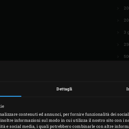
20
20
3 
25
50
1 
2 
Dettagli
I
1 
10
kie
nalizzare contenuti ed annunci, per fornire funzionalità dei social
50
inoltre informazioni sul modo in cui utilizza il nostro sito con i 
icità e social media, i quali potrebbero combinarle con altre inform
2 