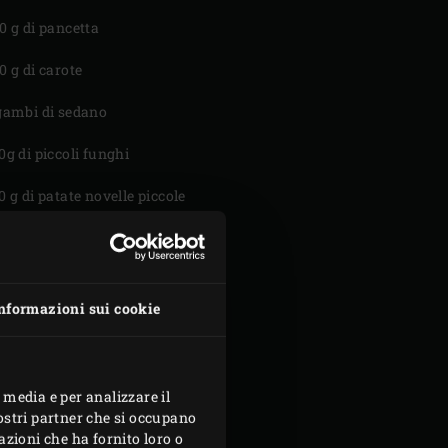
0 g di pancetta
0 g di carote
gambi di sedano
0g di piccoli funghi
0 g di patate novelle piccole
grossa cipolla rossa
spicchi d’aglio
nformazioni sui cookie
bottiglia di Pinot Nero
0 ml di cognac
 media e per analizzare il
0 ml di brodo di pollo
nostri partner che si occupano
azioni che ha fornito loro o
foglie di alloro