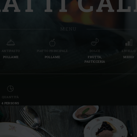
IATTI CAL
Slovenia | Slovenija
Spain | España
MENU
Sweden | Sverige
Switzerland (French) 
ANTIPASTO
PIATTO PRINCIPALE
DOLCE
LIVELLO
POLLAME
POLLAME
FRUTTA,
MEDIO
Switzerland | Schwei
PASTICCERIA
Turkey | Türkiye
QUANTITÀ
4 PERSONS