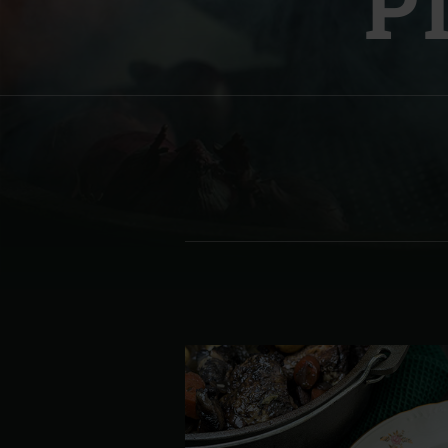
P
Denmark | Danmark
Estonia | Eesti
Finland | Suomi
France | France
Germany | Deutschland
Greece | Ελλάδα
Hungary | Magyarország