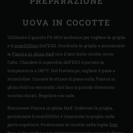
PREPARAZIONE
UOVA IN COCOTTE
Utilizzate il guanto Pit Mitt barbecue per togliere la griglia
e il
convEGGtor
dall’EGG. Sostituite la griglia e posizionate
la
Piastra in ghisa Half
con il lato liscio rivolto verso
l’alto. Chiudete il coperchio dell’EGG e portate la
temperatura a 180°C. Nel frattempo, tagliate il pane a
striscioline. Cuocete le strisce di pane sulla Piastra in
ghisa Half su entrambi i lati fino a quando diventano
crostini dorati. Regolare con sale.
Rimuovete Piastra in ghisa Half. Sollevate la griglia,
posizionate il convEGGtor e impostate la griglia sulla
parte superiore. Posizionate le cocotte nella teglia
Drip
Pan
, sulla griglia e con attenzione versate acqua bollente