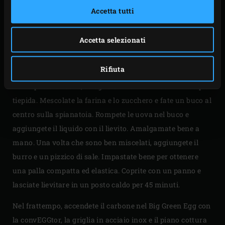
verdure vengono lasciati troppo a lungo avvolto nella
Accetta tutti
pasta cruda, la pasta si impregna della loro umidità e
rovina il prodotto finale. A meno che non si sta facendo
Accetta selezionati
tutto insieme, spegnere l’EGG e riaccenderlo di nuovo più
tardi.
Rifiuta
Per la pasta brioche, sciogliete il lievito in 150 ml di acqua
tiepida. Mescolate la farina e lo zucchero e fate un buco al
centro sulla spianatoia. Rompete le uova nel buco e
aggiungete il liquido con il lievito. Amalgamate bene a
mano. Una volta che sono ben miscelati, aggiungete il
burro e un pizzico di sale. Impastate bene per ottenere
una palla compatta ed elastica. Coprite con un panno e
lasciate lievitare in un posto caldo per 45 minuti.
Nel frattempo, accendete il carbone nel Big Green Egg con
la convEGGtor, la griglia in acciaio inox e il piano cottura