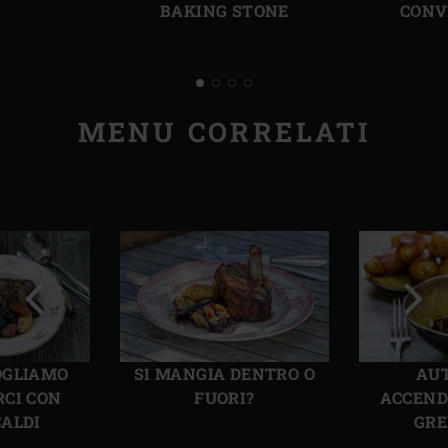
BAKING STONE
CONV
MENU CORRELATI
Precedente
Succ
OGLIAMO
SI MANGIA DENTRO O
AU
RCI CON
FUORI?
ACCEND
CALDI
GRE