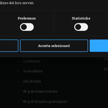
izzo dei loro servizi.
Preferenze
Statistiche
I
PER I FUNGHI
6-8 funghi porcini grandi
Accetta selezionati
50
1 spicchio d’aglio
½ 
1 scalogno
12
¼ cavolfiore
olio d’oliva
50 g di crème fraîche
50 g di Gruyère grattugiato