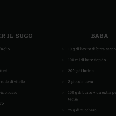
ER IL SUGO
​BABÀ
’aglio
10 g di lievito di birra secco
100 ml di latte tiepido
tteri
200 g di farina
rodo di vitello
2 piccole uova
vino rosso
100 g di burro + un extra p
teglia
rro
25 g di zucchero