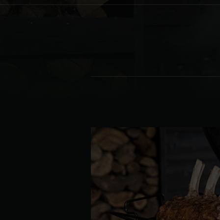
Denmark | Danmark
Estonia | Eesti
Finland | Suomi
France | France
Germany | Deutschland
Greece | Ελλάδα
Hungary | Magyarország