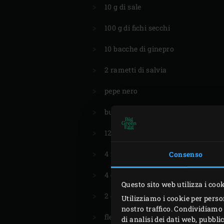
10 g di sale
100 g di fichi secchi
10 bacche di ginepro
2 rametti di salvia
pepe nero
burro, per ungere
12 piccoli fichi freschi
4 rametti di timo
Consenso
4 cucchiai di miele
Questo sito web utilizza i coo
2 cucchiai di olio d’oliva
Utilizziamo i cookie per perso
nostro traffico. Condividiamo 
fleur de sel
di analisi dei dati web, pubbl