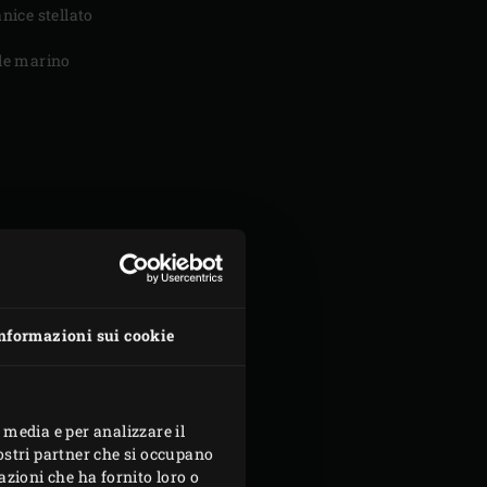
anice stellato
le marino
nformazioni sui cookie
 media e per analizzare il
nostri partner che si occupano
azioni che ha fornito loro o