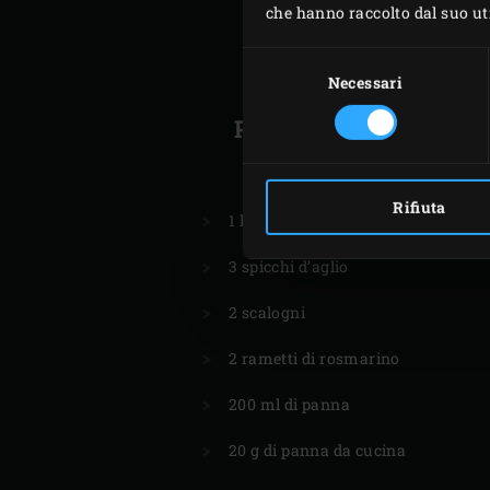
che hanno raccolto dal suo util
Selezione
del
Necessari
consenso
PER IL TORTINO D
PATATE
Rifiuta
1 kg di patate
3 spicchi d’aglio
2 scalogni
2 rametti di rosmarino
200 ml di panna
20 g di panna da cucina