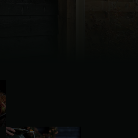
| Schweiz (Français)
z