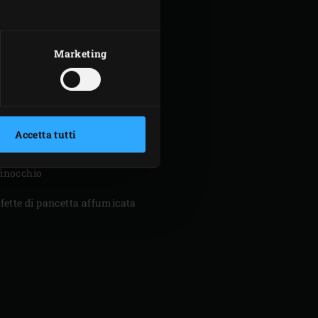
Marketing
PER I ROTOLI DI
FAGIOLINI
Accetta tutti
0 g di fagiolini
finocchio
 fette di pancetta affumicata