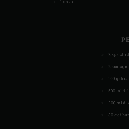
1 uovo
P
2 spicchi d
2 scalogni
100 g di da
500 ml di b
200 ml di 
30 g di bu