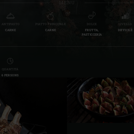
MENU
Slovenia | Slovenija
Spain | España
ANTIPASTO
PIATTO PRINCIPALE
DOLCE
LIVELLO
CARNE
CARNE
FRUTTA,
DIFFICILE
Sweden | Sverige
PASTICCERIA
Switzerland (French) 
Switzerland | Schwei
QUANTITÀ
Turkey | Türkiye
6 PERSONS