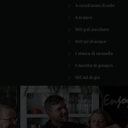
¼ cucchiaino di sale
4 arance
300 g di zucchero
600 ml di acqua
1 stecca di cannella
6 bacche di ginepro
100 ml di gin