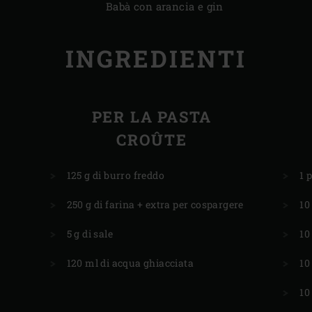
Babà con arancia e gin
INGREDIENTI
E
PER LA PASTA
CROÛTE
125 g di burro freddo
1 
250 g di farina + extra per cospargere
10
5 g di sale
10
120 ml di acqua ghiacciata
10
10