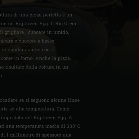
ottura di una pizza perfetta è un
re un Big Green Egg. Il Big Green
i grigliare , cuocere in umido,
umicare e cuocere a basse
| Schweiz (Français)
 in combinazione con il
 come in forno. Anche la pizza.
z
so risultato della cottura in un
a.
accadere se si seguono alcune linee
mente ad alta temperatura. Come
a impostata nel Big Green Egg. A
te ad una temperatura media di 300°C
 di 1 millimetro di spessore una