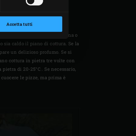
Accetta tutti
pietra, cospargere un po’ di farina o
 sia caldo il piano di cottura. Se la
pare un delizioso profumo. Se si
ano cottura in pietra tre volte con
 pietra di 20-25°C . Se necessario,
a cuocere le pizze, ma prima è