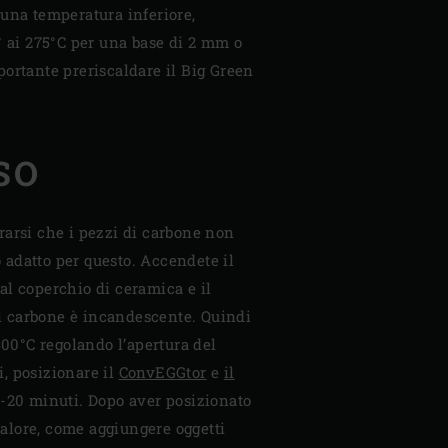
 una temperatura inferiore,
° ai 275°C per una base di 2 mm o
portante preriscaldare il Big Green
SO
rarsi che i pezzi di carbone non
 adatto per questo. Accendete il
 al coperchio di ceramica e il
il carbone è incandescente. Quindi
300°C regolando l’apertura del
, posizionare il
ConvEGGtor
e
il
15-20 minuti. Dopo aver posizionato
 calore, come aggiungere oggetti