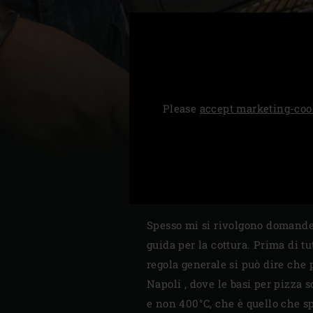
Denmark | Danmark
Estonia | Eesti
Finland | Suomi
Please
accept marketing-coo
France | France
Germany | Deutschland
Greece | Ελλάδα
Hungary | Magyarország
Spesso mi si rivolgono domande 
guida per la cottura. Prima di 
regola generale si può dire che 
Napoli , dove le basi per pizza 
e non 400°C, che è quello che sp