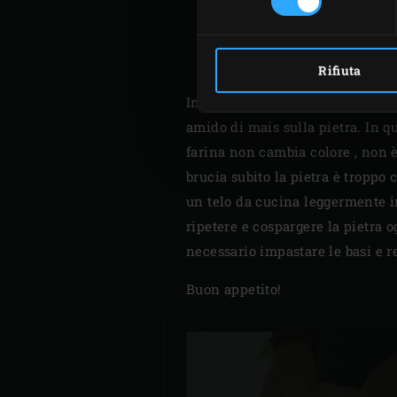
Rifiuta
Infine , il mio suggerimento d’or
amido di mais sulla pietra. In qu
farina non cambia colore , non 
brucia subito la pietra è troppo 
un telo da cucina leggermente in
ripetere e cospargere la pietra 
necessario impastare le basi e r
Buon appetito!