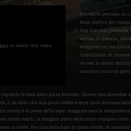
Slovenia | Slovenija
Per molte persone, la c
Spain | España
buon motivo per compra
Egg non solo permette d
Sweden | Sverige
saltare in padella, aff
kies
to watch this video
Switzerland (French) 
temperature, ma anche,
ConvEGGtor, di cuocere
Switzerland | Schwei
Avrete lo stesso delizio
Turkey | Türkiye
autentico forno di pietr
riguardo le basi della pizza bruciate. Questo non dovrebbe 
tutto, è un mito che una pizza debba essere cotta necessaria
più sottile è la pasta della base, maggiore sarà la temperatur
sono molto sottili, la maggior parte delle pizze vengono cot
esso si crede. Per una bella base di pasta sottile, al massimo