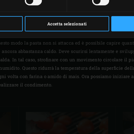
SUGGERIMENTO
Accetta selezionati
o: poco prima di far scorrere la pizza sul piano di cottura in 
esto modo la pasta non si attacca ed è possibile capire quanto
è ancora abbastanza caldo. Deve scurirsi lentamente e svilup
calda. In tal caso, strofinare con un movimento circolare il pi
umidito. Questo ridurrà la temperatura della superficie della
ogni volta con farina o amido di mais. Ora possiamo iniziare 
ealizzare il condimento.