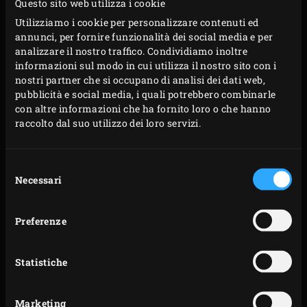
Questo sito web utilizza i cookie
Utilizziamo i cookie per personalizzare contenuti ed
annunci, per fornire funzionalità dei social media e per
CUCINARE CON IL
analizzare il nostro traffico. Condividiamo inoltre
CALORE RESIDUO
informazioni sul modo in cui utilizza il nostro sito con i
nostri partner che si occupano di analisi dei dati web,
pubblicità e social media, i quali potrebbero combinarle
Verdure come barbabietole, cipolle o patate possono
con altre informazioni che ha fornito loro o che hanno
essere facilmente arrostite in questo modo. È delizioso
raccolto dal suo utilizzo dei loro servizi.
incorporare le barbabietole, le cipolle o le patate soffiate in
un’insalata il giorno successivo. Oppure puoi preparare
Selezione
Necessari
del
ad esempio una composta di cipolle o una purea di patate.
consenso
Il sapore ti sorprenderà! Oppure che ne dici di carne secca,
pomodori secchi per un’insalata o aglio soffiato per
Preferenze
preparare l’aioli? Una volta assaggiata la carota
affumicata sul Big Green Egg, siamo certi che la inserirai
Statistiche
regolarmente nel menù. La preparazione è molto
semplice: a questo scopo, cospargi una manciata di legna
Marketing