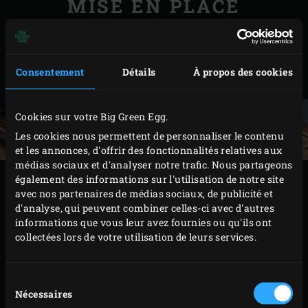
MISE EN PLACE
Sortez le rôti de veau du réfrigérateur et
saupoudrez-le avec les ingrédients à frotter.
Consentement
Détails
À propos des cookies
Frottez-les bien dans la viande.
Cookies sur votre Big Green Egg.
Les cookies nous permettent de personnaliser le contenu
et les annonces, d'offrir des fonctionnalités relatives aux
médias sociaux et d'analyser notre trafic. Nous partageons
également des informations sur l'utilisation de notre site
PRÉPARATION
avec nos partenaires de médias sociaux, de publicité et
d'analyse, qui peuvent combiner celles-ci avec d'autres
Trempez plusieurs minutes une bonne poignée de
informations que vous leur avez fournies ou qu'ils ont
collectées lors de votre utilisation de leurs services.
copeaux de bois
de noyer dans l’eau. Ouvrez
complètement le régulateur de ventilation sur la
base en céramique, disposez 3 allume-feux sur le
Sélection
Nécessaires
du
charbon de bois et allumez-les. Laissez le couvercle