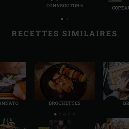
précédente
suiv
CONVEGGTOR®
COPEA
RECETTES SIMILAIRES
Diapo
Diap
précédente
suiv
TONNATO
BROCHETTES
BR