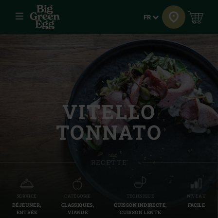
Menu
Langue
FR
VITELLO
TONNATO
RECETTE
SERVICE
CATÉGORIE
TECHNIQUE
NIVEAU
DÉJEUNER,
CLASSIQUES,
CUISSON INDIRECTE,
FACILE
ENTRÉE
VIANDE
CUISSON LENTE