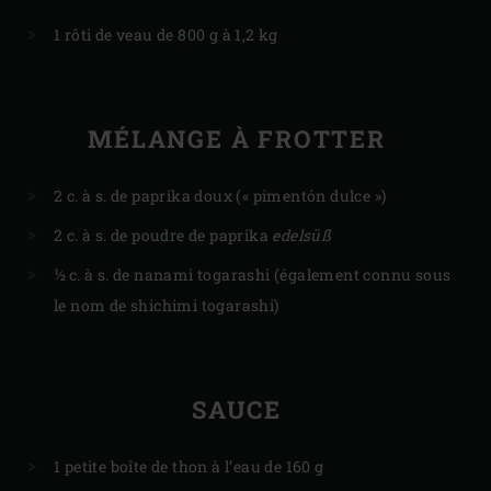
​1 rôti de veau de 800 g à 1,2 kg
MÉLANGE À FROTTER
2 c. à s. de paprika doux (« pimentón dulce »)
2 c. à s. de poudre de paprika
edelsüß
½ c. à s. de nanami togarashi (également connu sous
le nom de shichimi togarashi)
SAUCE
1 petite boîte de thon à l’eau de 160 g