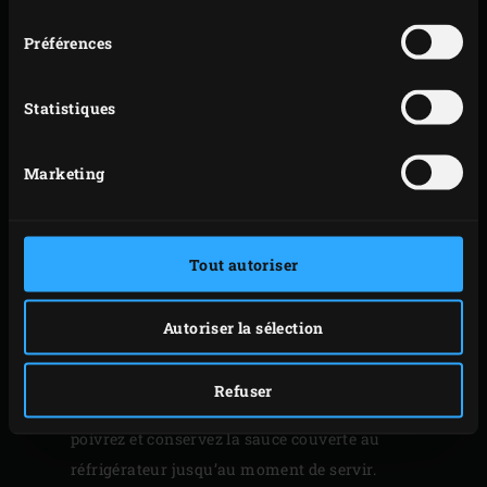
consentement
de l’EGG ouvert 10 à 12 minutes.
Préférences
Répartissez les copeaux de bois trempés dans l’eau
sur les braises. Placez le
convEGGtor
et la grille
dans l’EGG. Posez le rôti de veau sur la grille, fermez
Statistiques
le couvercle et amenez l’EGG à une température de
100 °C. Laissez cuire le rôti de veau environ 50
Marketing
minutes jusqu’à ce que la viande atteigne une
température à cœur de 52 °C. Le
thermomètre sonde
à distance
vous permettra de vérifier cette valeur.
Tout autoriser
Pendant ce temps, préparez la sauce au thon.
Laissez égoutter le thon et les câpres et mélangez
Autoriser la sélection
avec les autres ingrédients pour la sauce dans le
mixeur jusqu’à obtention d’une sauce. La sauce n’a
Refuser
pas besoin d’être lissée complètement. Salez,
poivrez et conservez la sauce couverte au
réfrigérateur jusqu’au moment de servir.