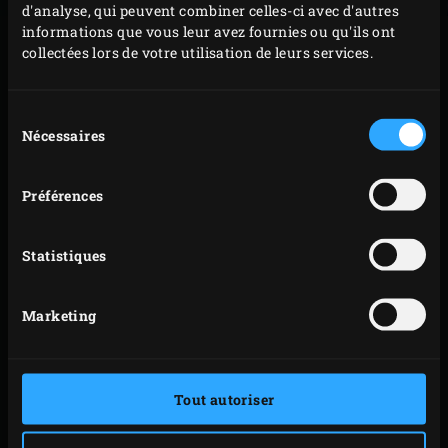
d'analyse, qui peuvent combiner celles-ci avec d'autres
informations que vous leur avez fournies ou qu'ils ont
NOM
collectées lors de votre utilisation de leurs services.
Sélection
SEXE
*
Nécessaires
du
consentement
ADRESSE E-MAIL
Préférences
*
PAYS
*
Statistiques
Marketing
LANGUE
*
Tout autoriser
OUI, JE M’INSCRIS À L’INFOLETTRE INSPIRATION
TODAY. JE RECEVRAI AUTOMATIQUEMENT LES