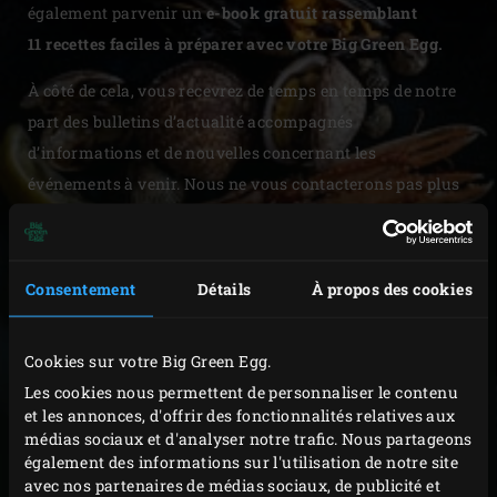
également parvenir un
e-book gratuit rassemblant
11 recettes faciles à préparer avec votre Big Green Egg.
À côté de cela, vous recevrez de temps en temps de notre
part des bulletins d’actualité accompagnés
d’informations et de nouvelles concernant les
événements à venir. Nous ne vous contacterons pas plus
d’une fois par semaine. Vous ne souhaitez plus recevoir
Inspiration Today ? Aucun souci, vous pouvez très
facilement vous désabonner !
Consentement
Détails
À propos des cookies
* Champs obligatoires
S'INSCRIRE
Cookies sur votre Big Green Egg.
S'INSCRIRE
Les cookies nous permettent de personnaliser le contenu
et les annonces, d'offrir des fonctionnalités relatives aux
médias sociaux et d'analyser notre trafic. Nous partageons
également des informations sur l'utilisation de notre site
PRÉNOM
avec nos partenaires de médias sociaux, de publicité et