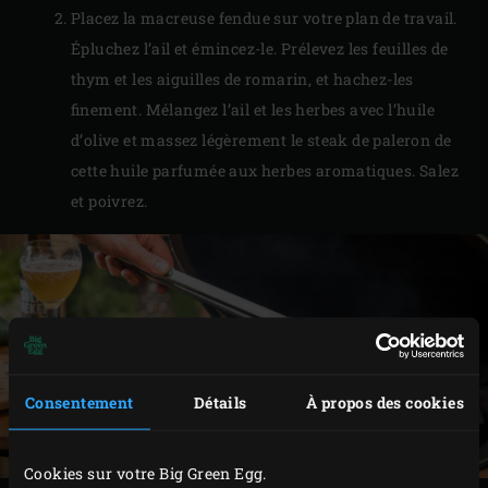
Placez la macreuse fendue sur votre plan de travail.
Épluchez l’ail et émincez-le. Prélevez les feuilles de
thym et les aiguilles de romarin, et hachez-les
finement. Mélangez l’ail et les herbes avec l’huile
d’olive et massez légèrement le steak de paleron de
cette huile parfumée aux herbes aromatiques. Salez
et poivrez.
Consentement
Détails
À propos des cookies
Cookies sur votre Big Green Egg.