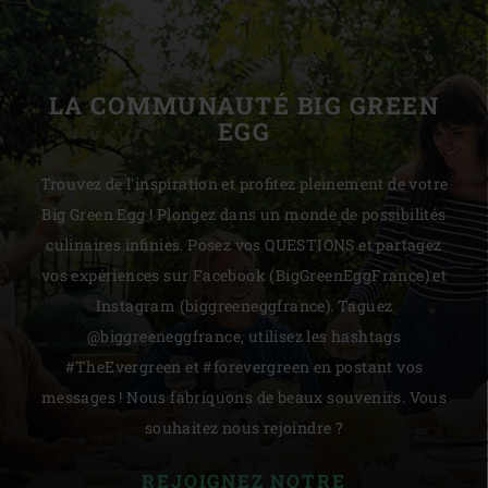
LA COMMUNAUTÉ BIG GREEN
EGG
Trouvez de l'inspiration et profitez pleinement de votre
Big Green Egg ! Plongez dans un monde de possibilités
culinaires infinies. Posez vos QUESTIONS et partagez
vos expériences sur Facebook (BigGreenEggFrance) et
Instagram (biggreeneggfrance). Taguez
@biggreeneggfrance, utilisez les hashtags
#TheEvergreen et #forevergreen en postant vos
messages ! Nous fabriquons de beaux souvenirs. Vous
souhaitez nous rejoindre ?
REJOIGNEZ NOTRE