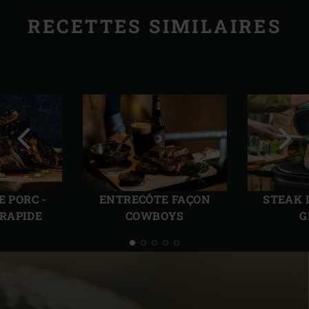
RECETTES SIMILAIRES
Diapo
Diap
précédente
suiv
 PORC -
ENTRECÔTE FAÇON
STEAK 
RAPIDE
COWBOYS
G