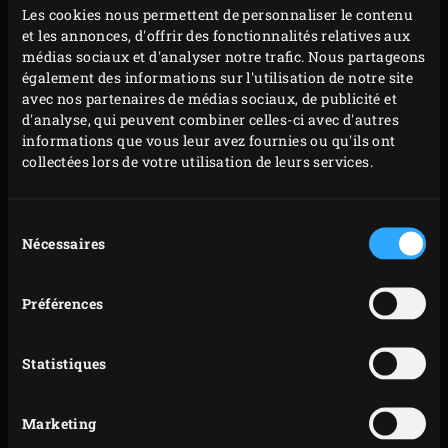
Les cookies nous permettent de personnaliser le contenu
PRÉPARATION
et les annonces, d'offrir des fonctionnalités relatives aux
médias sociaux et d'analyser notre trafic. Nous partageons
également des informations sur l'utilisation de notre site
Placez la viande sur la grille de l’EGG et faites-la
avec nos partenaires de médias sociaux, de publicité et
griller pendant environ 4 minutes ; tournez-la d’un
d'analyse, qui peuvent combiner celles-ci avec d'autres
quart de tour après environ 2 minutes pour obtenir
informations que vous leur avez fournies ou qu'ils ont
collectées lors de votre utilisation de leurs services.
un beau quadrillage grillé. Refermez le couvercle de
l’EGG après chaque manipulation.
Retournez le steak de paleron et laissez-le de
Sélection
Nécessaires
du
nouveau griller pendant environ 4 minutes de ce
consentement
côté en le faisant aussi pivoter d’un quart de tour
après environ 2 minutes, jusqu’à ce que la viande
Préférences
ait atteint une température à cœur de 52-53 °C. Vous
pouvez vérifier cette température à l’aide du
Statistiques
thermomètre à lecture instantanée
.
Laissez ensuite reposer la viande, légèrement
Marketing
recouverte d’une feuille de papier aluminium,