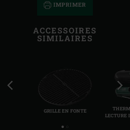
IMPRIMER
ACCESSOIRES
SIMILAIRES
Diapo
Diap
précédente
suiv
THERM
GRILLE EN FONTE
LECTURE 