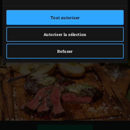
pendant 5 à 10 minutes.
Coupez le steak de paleron en belles tranches,
Tout autoriser
saupoudrez de cristaux de sel marin et servez avec
le beurre aux herbes aromatiques, le tout
Autoriser la sélection
éventuellement accompagné d’un oignon rôti et
d’une pomme de terre au four.
Refuser