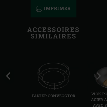
IMPRIMER
ACCESSOIRES
SIMILAIRES
Diapo
Diap
précédente
suiv
WOK PO
PANIER CONVEGGTOR
ACIER 
AVEC 