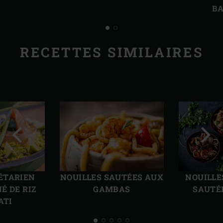
B
RECETTES SIMILAIRES
Diapo
Diap
précédente
suiv
ÉTARIEN
NOUILLES SAUTÉES AUX
NOUILLE
É DE RIZ
GAMBAS
SAUTÉ
ATI