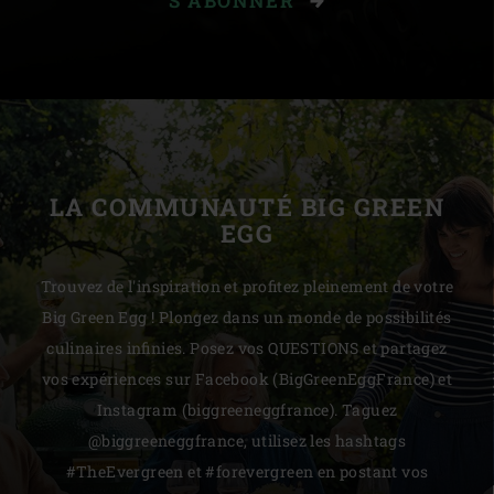
S'ABONNER
LA COMMUNAUTÉ BIG GREEN
EGG
Trouvez de l'inspiration et profitez pleinement de votre
Big Green Egg ! Plongez dans un monde de possibilités
culinaires infinies. Posez vos QUESTIONS et partagez
vos expériences sur Facebook (BigGreenEggFrance) et
Instagram (biggreeneggfrance). Taguez
@biggreeneggfrance, utilisez les hashtags
#TheEvergreen et #forevergreen en postant vos