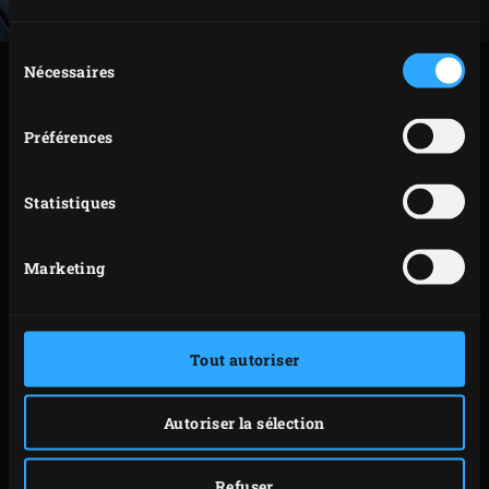
Sélection
Nécessaires
du
PRÉPARATION
consentement
Mettez le tempeh et l’oignon dans le wok et versez
Préférences
l’huile d’olive par-dessus. Faites cuire pendant 8 à
10 minutes jusqu’à ce que le tempeh soit doré de
Statistiques
toutes parts ; remuez de temps en temps, en
refermant le couvercle de l’EGG après chaque
Marketing
manipulation.
Ajoutez les noix de cajou dans le wok, faites-les
cuire pendant environ 2 minutes, puis ajoutez le
Tout autoriser
poivron. Faites de nouveau cuire le tout pendant 2
minutes, puis ajoutez les haricots de Lima et les
Autoriser la sélection
haricots rouges, l’oignon vert, le piment, l’ail, les
olives et la vergeoise brune au sauté. Mélangez
Refuser