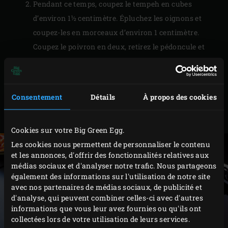
Pendant ce temps, coupez le tempeh en cubes
d’environ 1½ centimètre. Épluchez les oignons et
coupez-les en morceaux d’environ 1 centimètre.
Coupez le poivron en deux, retirez le pédoncule et
les graines puis coupez la chair en gros morceaux.
Égouttez les haricots de Lima et les haricots rouges.
Coupez les oignons verts et le piment en fines
Consentement
Détails
À propos des cookies
rondelles. Épluchez et hachez finement l’ail. Coupez
les olives en deux.
Cookies sur votre Big Green Egg.
Les cookies nous permettent de personnaliser le contenu
et les annonces, d'offrir des fonctionnalités relatives aux
médias sociaux et d'analyser notre trafic. Nous partageons
également des informations sur l'utilisation de notre site
avec nos partenaires de médias sociaux, de publicité et
d'analyse, qui peuvent combiner celles-ci avec d'autres
informations que vous leur avez fournies ou qu'ils ont
collectées lors de votre utilisation de leurs services.