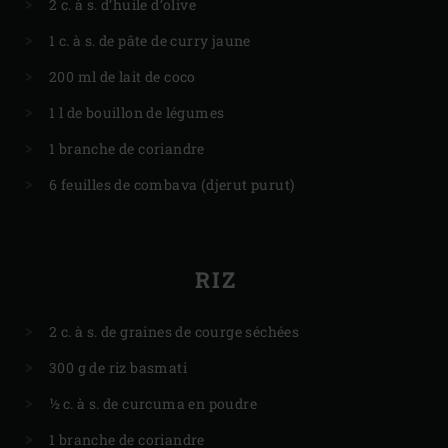
2 c. à s. d’huile d’olive
1 c. à s. de pâte de curry jaune
200 ml de lait de coco
1 l de bouillon de légumes
1 branche de coriandre
6 feuilles de combava (djerut purut)
RIZ
2 c. à s. de graines de courge séchées
300 g de riz basmati
½ c. à s. de curcuma en poudre
1 branche de coriandre