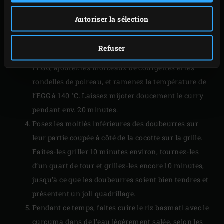
versez le lait de coco et le bouillon de légumes dans
Autoriser la sélection
la cocotte. Retirez la cocotte de l’EGG. Enlevez la
grille, posez le convEGGtor dans l’EGG et remettez la
Refuser
grille en place. Placez de nouveau la cocotte dans
l’EGG, ajoutez les morceaux de courgettes et les
rondelles de poireau, et ramenez la température de
l’EGG à 140 °C. Laissez mijoter doucement le curry
pendant env. 20 minutes.
Posez les moitiés inférieures des doubeurres sur
leur partie coupée à côté de la cocotte sur la grille.
Faites-les griller 10 minutes environ, tournez-les
d’un quart de tour et grillez-les encore 10 minutes,
jusqu’à ce que les doubeurres soient bien tendres et
présentent un joli quadrillage.
Pendant ce temps, faites cuire le riz basmati avec le
curcuma dans de l’eau légèrement salée, selon les