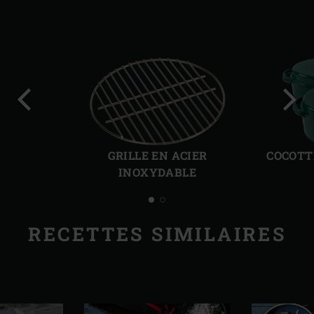
Diapo
Diap
précédente
suiv
GRILLE EN ACIER
COCOTT
INOXYDABLE
RECETTES SIMILAIRES