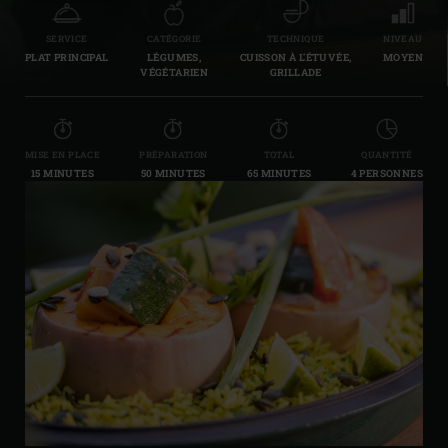
SERVICE
CATÉGORIE
TECHNIQUE
NIVEAU
PLAT PRINCIPAL
LÉGUMES,
CUISSON À L'ÉTUVÉE,
MOYEN
VÉGÉTARIEN
GRILLADE
MISE EN PLACE
PRÉPARATION
TOTAL
QUANTITÉ
15 MINUTES
50 MINUTES
65 MINUTES
4 PERSONNES