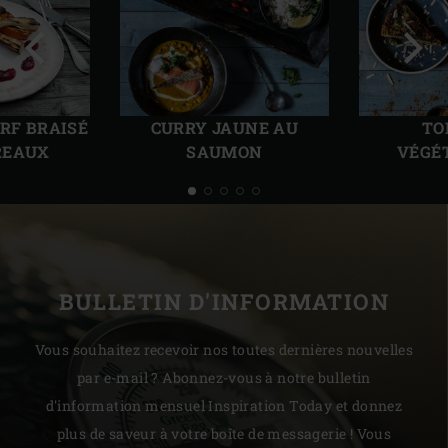
Diapo
Diap
précédente
suiv
ERF BRAISÉ
CURRY JAUNE AU
TO
REAUX
SAUMON
VÉGÉ
BULLETIN D'INFORMATION
Vous souhaitez recevoir nos toutes dernières nouvelles
par e-mail ? Abonnez-vous à notre bulletin
d'information mensuel Inspiration Today et donnez
plus de saveur à votre boîte de messagerie ! Vous