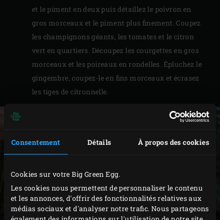
et le piment en deux puis détaillez le poivron en
gros morceaux et le piment plus finement. Coupez
les champignons géants, les tomates et le citron
vert en quartiers. Découpez les courgettes en gros
morceaux et les poireaux en rondelles. Épluchez le
gingembre, coupez-le en fins morceaux et écrasez
les tiges de citronnelle.
Consentement
Détails
À propos des cookies
Cookies sur votre Big Green Egg.
Les cookies nous permettent de personnaliser le contenu
et les annonces, d'offrir des fonctionnalités relatives aux
médias sociaux et d'analyser notre trafic. Nous partageons
également des informations sur l'utilisation de notre site