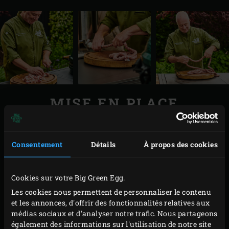
MISE EN PLACE
Coupez l’échine de porc et le collier en cubes
d’environ 3 cm, étalez-les dans un plat et placez le
Consentement
Détails
À propos des cookies
tout au congélateur pendant 1 heure. Pendant ce
temps, rincez le boyau de mouton à l’eau froide.
Cookies sur votre Big Green Egg.
Épluchez l’ail et hachez finement la gousse.
Les cookies nous permettent de personnaliser le contenu
À l’aide d’un hachoir à viande muni d’une plaque
et les annonces, d'offrir des fonctionnalités relatives aux
médias sociaux et d'analyser notre trafic. Nous partageons
grossière, hachez l’échine de porc et le collier.
également des informations sur l'utilisation de notre site
Mélangez tous les ingrédients du mélange d’épices