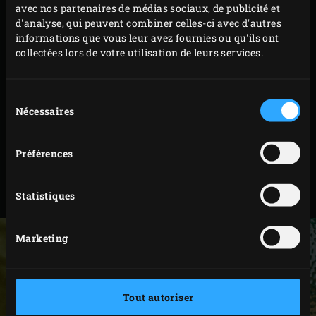
avec nos partenaires de médias sociaux, de publicité et
puis incorporez ce mélange et l’ail à la viande
d'analyse, qui peuvent combiner celles-ci avec d'autres
informations que vous leur avez fournies ou qu'ils ont
hachée.
collectées lors de votre utilisation de leurs services.
Enfilez le boyau de mouton autour de l’embout du
hachoir à viande et embossez-le avec le mélange de
Sélection
viande hachée. Veillez à ne pas trop remplir la
Nécessaires
du
saucisse et assurez-vous qu’il n’y a pas de bulles
consentement
d’air. Tournez la saucisse de quelques tours tous les
Préférences
20 centimètres afin d’obtenir des saucisses de 20
centimètres de long. Laissez reposer la saucisse au
Statistiques
réfrigérateur pendant environ 2 heures.
Marketing
Tout autoriser