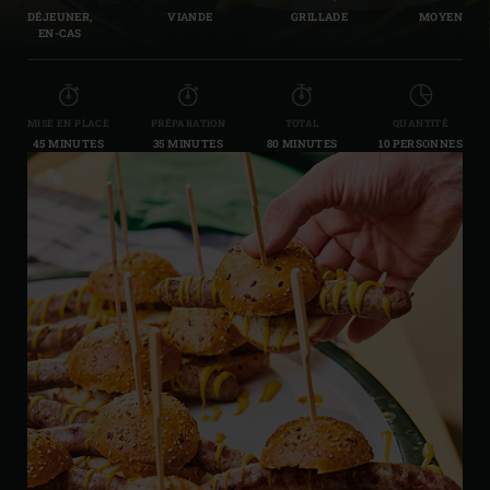
DÉJEUNER,
VIANDE
GRILLADE
MOYEN
EN-CAS
MISE EN PLACE
PRÉPARATION
TOTAL
QUANTITÉ
45 MINUTES
35 MINUTES
80 MINUTES
10 PERSONNES