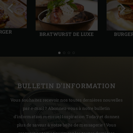
Diapo
Diap
précédente
suiv
RGER
BRATWURST DE LUXE
BURGER
BULLETIN D'INFORMATION
Vous souhaitez recevoir nos toutes dernières nouvelles
par e-mail ? Abonnez-vous à notre bulletin
d'information mensuel Inspiration Today et donnez
plus de saveur à votre boîte de messagerie ! Vous