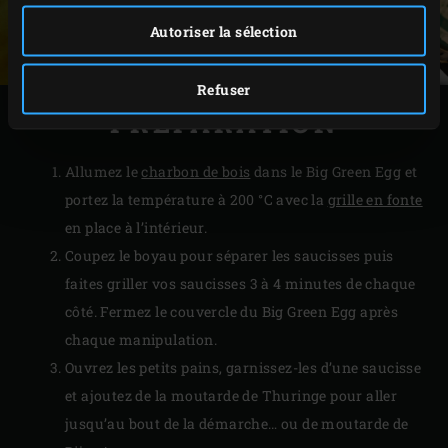
Autoriser la sélection
Refuser
PRÉPARATION
Allumez le
charbon de bois
dans le Big Green Egg et
portez la température à 200 °C avec la
grille en fonte
en place à l’intérieur.
Coupez le boyau pour séparer les saucisses puis
faites griller vos saucisses 3 à 4 minutes de chaque
côté. Fermez le couvercle du Big Green Egg après
chaque manipulation.
Ouvrez les petits pains, garnissez-les d’une saucisse
et ajoutez de la moutarde de Thuringe pour aller
jusqu’au bout de la démarche… ou de moutarde de