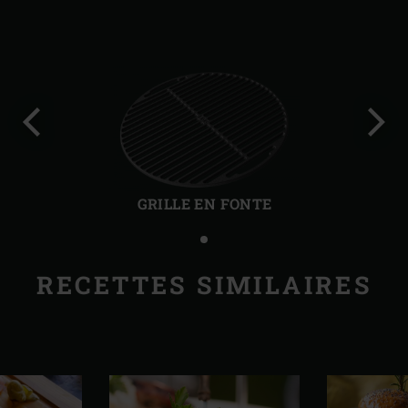
Diapo
Diap
précédente
suiv
GRILLE EN FONTE
RECETTES SIMILAIRES