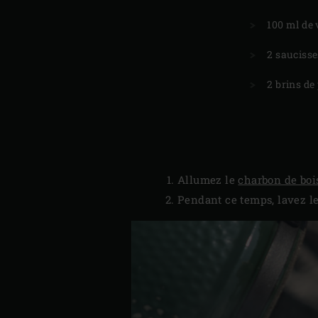
100 ml de 
2 saucisse
2 brins de 
Allumez le
charbon de boi
Pendant ce temps, lavez le