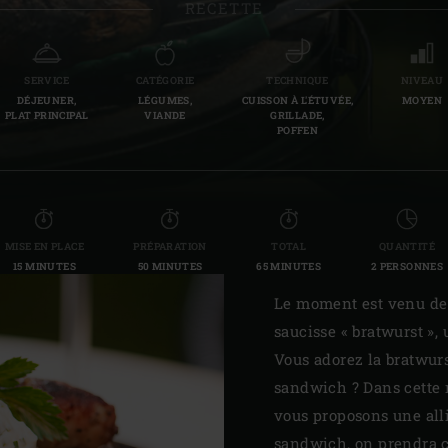
RECETTE
Slovenia | Slovenija
Spain | España
SERVICE
CATÉGORIE
TECHNIQUE
NIVEAU
DÉJEUNER,
LÉGUMES,
CUISSON À L'ÉTUVÉE,
MOYEN
Sweden | Sverige
PLAT PRINCIPAL
VIANDE
GRILLADE,
POFFEN
Switzerland (French) 
Switzerland | Schwei
Turkey | Türkiye
MISE EN PLACE
PRÉPARATION
TOTAL
QUANTITÉ
15 MINUTES
50 MINUTES
65 MINUTES
2 PERSONNES
Le moment est venu de 
saucisse « bratwurst »,
Vous adorez la bratwur
sandwich ? Dans cette r
vous proposons une alli
sandwich, on prendra c