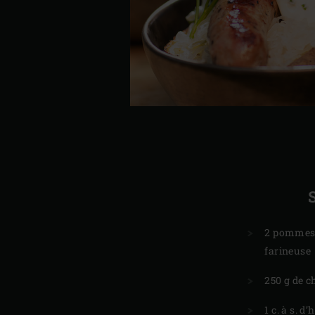
2 pommes d
farineuse
250 g de 
1 c. à s. d’