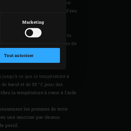
tir pendant environ 25 minutes en
 une passoire sous le robinet d’eau
Marketing
es pommes de terre ainsi que le
a choucroute. Ajoutez encore le vin
10 minutes tandis que les pommes de
hachez finement la ciboulette.
Tout autoriser
ez et poivrez à convenance.
s jusqu’à ce que la température à
s de bœuf et de 85 °C pour des
ifiez la température à cœur à l’aide
onneusement les pommes de terre
sez une saucisse par-dessus.
e persil.