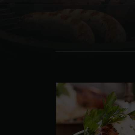
Denmark | Danmark
Estonia | Eesti
Finland | Suomi
France | France
Germany | Deutschland
Greece | Ελλάδα
Hungary | Magyarország