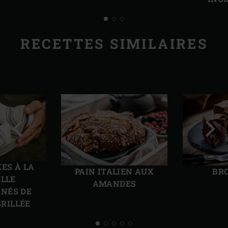
RECETTES SIMILAIRES
Diapo
Diap
précédente
suiv
ES À LA
PAIN ITALIEN AUX
BR
ILLE
AMANDES
NÉS DE
RILLÉE