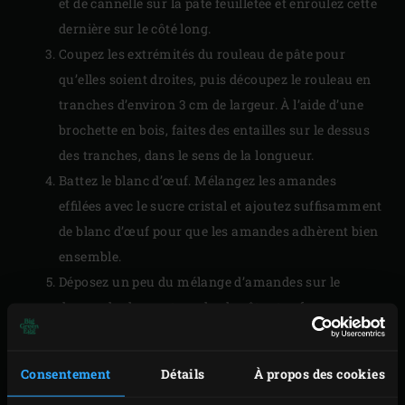
et de cannelle sur la pâte feuilletée et enroulez cette
dernière sur le côté long.
Coupez les extrémités du rouleau de pâte pour
qu’elles soient droites, puis découpez le rouleau en
tranches d’environ 3 cm de largeur. À l’aide d’une
brochette en bois, faites des entailles sur le dessus
des tranches, dans le sens de la longueur.
Battez le blanc d’œuf. Mélangez les amandes
effilées avec le sucre cristal et ajoutez suffisamment
de blanc d’œuf pour que les amandes adhèrent bien
ensemble.
Déposez un peu du mélange d’amandes sur le
dessus de chaque tranche de pâte et enfoncez un
bâtonnet de cannelle dans la pâte.
Consentement
Détails
À propos des cookies