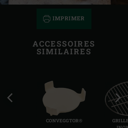
IMPRIMER
ACCESSOIRES
SIMILAIRES
Diapo
Diap
précédente
suiv
CONVEGGTOR®
GRILL
INO