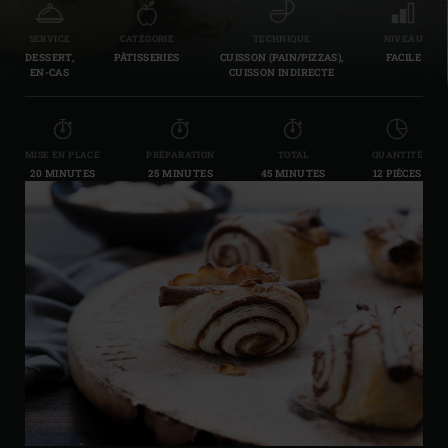
SERVICE
CATÉGORIE
TECHNIQUE
NIVEAU
DESSERT,
PÂTISSERIES
CUISSON (PAIN/PIZZAS),
FACILE
EN-CAS
CUISSON INDIRECTE
MISE EN PLACE
PRÉPARATION
TOTAL
QUANTITÉ
20 MINUTES
25 MINUTES
45 MINUTES
12 PIÈCES