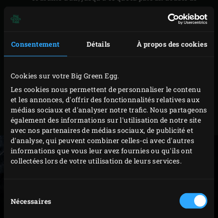
volume.
Beurrez un moule rond (Ø 20 cm env.), par exemple
le couvercle du
faitout vert
. Formez une jolie boule
Consentement
Détails
À propos des cookies
en repliant les côtés sous la pâte et posez-la sur le
moule, avec les raccords au-dessous. Recouvrez
Cookies sur votre Big Green Egg.
sans serrer de film alimentaire et laissez lever 30 à
Les cookies nous permettent de personnaliser le contenu
35 minutes à un emplacement chaud à l’abri des
et les annonces, d'offrir des fonctionnalités relatives aux
courants d’air jusqu’à ce que la pâte ait doublé de
médias sociaux et d'analyser notre trafic. Nous partageons
également des informations sur l'utilisation de notre site
volume.
avec nos partenaires de médias sociaux, de publicité et
d'analyse, qui peuvent combiner celles-ci avec d'autres
informations que vous leur avez fournies ou qu'ils ont
collectées lors de votre utilisation de leurs services.
Sélection
Nécessaires
du
consentement