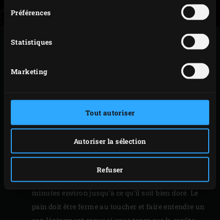
Préférences
PRÉPARATION
Statistiques
Allumez le
Big Green Egg
, placez le
convEGGtor
et la
Marketing
grille
à l’intérieur et faites chauffer à 180 °C. Dans
l’intervalle, préparez le glaçage en mélangeant la
pâte d’amande et l’eau, puis étalez bien ce mélange
Tout autoriser
sur la pâte. Saupoudrez d’amandes effilées et de
sucre perlé.
Autoriser la sélection
Placez la
pierre de cuisson
sur la grille et posez le
moule dessus. Fermez le couvercle de l’EGG et
Refuser
laissez cuire à point le pain aux amandes 45
minutes environ jusqu’à ce qu’il soit bien doré. Le
pain doit être ferme au toucher et faire entendre un