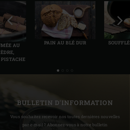
Diapo
Diap
précédente
suiv
PAIN AU BLÉ DUR
SOUFFLÉ
UMÉE AU
CÈDRE,
 PISTACHE
BULLETIN D'INFORMATION
Vous souhaitez recevoir nos toutes dernières nouvelles
par e-mail ? Abonnez-vous à notre bulletin