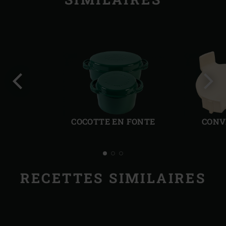
Diapo
Diap
précédente
suiv
COCOTTE EN FONTE
CONV
RECETTES SIMILAIRES