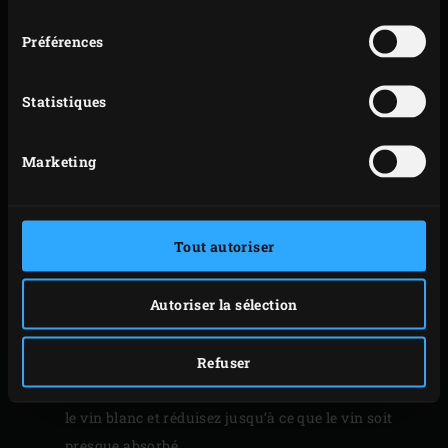
consentement
environ 10 minutes. Versez 6 cuillères à soupe
Préférences
(environ 100 millilitres) d’huile d’olive dans la
cocotte en fonte et mettez les têtes et les carapaces
Statistiques
mises de côté dedans. Faites revenir pendant
environ 5 minutes en remuant de temps en temps et
Marketing
en pressant les têtes avec votre cuillère pour libérer
autant de jus et de saveur que possible. Pendant ce
temps, épluchez et hachez l’échalote.
Tout autoriser
Retirez les têtes et les carapaces de crevettes de la
cocotte en fonte, jetez-les et mettez l’échalote dans
Autoriser la sélection
la cocotte. Faites suer l’échalote pendant environ 3
minutes.
Incorporez le riz carnaroli à l’échalote et faites
Refuser
revenir pendant environ 30 secondes. Déglacez avec
le vin blanc et réduisez jusqu’à ce que le vin soit
presque absorbé.