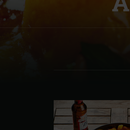
A
Denmark | Danmark
Estonia | Eesti
Finland | Suomi
France | France
Germany | Deutschland
Greece | Ελλάδα
Hungary | Magyarország