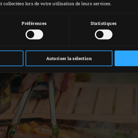
t collectées lors de votre utilisation de leurs services.
s
dans le Big Green Egg et faites-le chauffer à 200 °C avec la
Préférences
Statistiques
z et hachez grossièrement les oignons. Coupez le poivron en
 graines, et coupez la chair dans le sens de la largeur. Éplu
n tranches d’un centimètre de large. Épluchez les pommes de
Autoriser la sélection