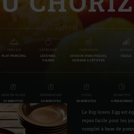
U CHORI
Slovenia | Slovenija
Spain | España
RECETTE
Sweden | Sverige
Switzerland (French) 
SERVICE
CATÉGORIE
TECHNIQUE
NIVEAU
PLAT PRINCIPAL
LÉGUMES,
CUISSON (PAIN/PIZZAS),
FACILE
Switzerland | Schwei
VIANDE
CUISSON À L'ÉTUVÉE
Turkey | Türkiye
MISE EN PLACE
PRÉPARATION
TOTAL
QUANTITÉ
20 MINUTES
60 MINUTES
80 MINUTES
4 PERSONNES
Le Big Green Egg est é
repas facile pour les j
complet à base de pomm