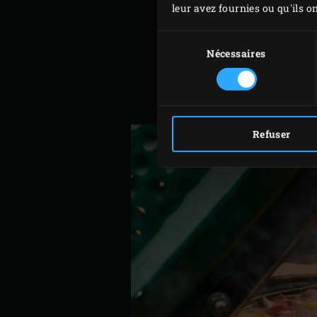
leur avez fournies ou qu'ils on
Allumez le
charbon de boi
Sélection
à l’intérieur.
du
Nécessaires
Pendant ce temps, épluche
consentement
retirez le pédoncule et les
d’ail. Coupez le chorizo e
Refuser