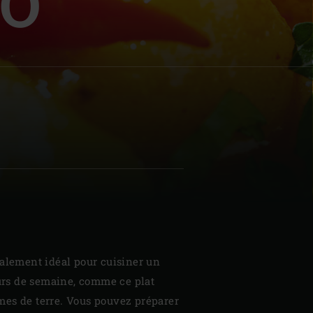
ZO
| Schweiz (Français)
z
galement idéal pour cuisiner un
ours de semaine, comme ce plat
es de terre. Vous pouvez préparer