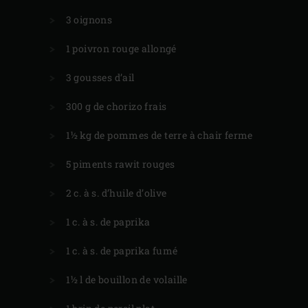
3 oignons
1 poivron rouge allongé
3 gousses d’ail
300 g de chorizo frais
1½ kg de pommes de terre à chair ferme
5 piments rawit rouges
2 c. à s. d’huile d’olive
1 c. à s. de paprika
1 c. à s. de paprika fumé
1½ l de bouillon de volaille