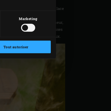
grille en acier inoxydable
en place
Marketing
 deux dans le sens de la longueur,
chez et hachez finement les gousses
 terre et coupez-les en morceaux.
Tout autoriser