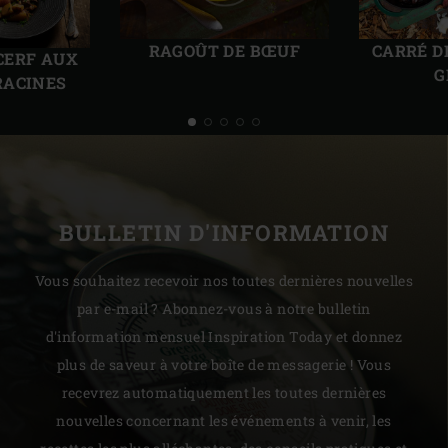
Diapo
Diap
précédente
suiv
RAGOÛT DE BŒUF
CARRÉ D
CERF AUX
G
RACINES
BULLETIN D'INFORMATION
Vous souhaitez recevoir nos toutes dernières nouvelles
par e-mail ? Abonnez-vous à notre bulletin
d'information mensuel Inspiration Today et donnez
plus de saveur à votre boîte de messagerie ! Vous
recevrez automatiquement les toutes dernières
nouvelles concernant les événements à venir, les