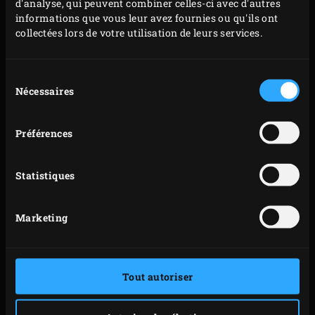
d'analyse, qui peuvent combiner celles-ci avec d'autres
couvercle de l’EGG et laissez doucement mijoter ce
informations que vous leur avez fournies ou qu'ils ont
bouillon pendant environ 50 minutes.
collectées lors de votre utilisation de leurs services.
Filtrez le bouillon et jetez les carapaces, puis
réservez le bouillon. Nettoyez et essuyez la cocotte
Sélection
puis remettez-la sur la grille de l’EGG et ajoutez
Nécessaires
du
consentement
l’huile de tournesol, l’oignon, l’ail, le céleri, le
fenouil, la tomate et le piment. Faites revenir
Préférences
jusqu’à ce que les légumes soient translucides.
Mélangez de temps en temps pendant la cuisson et
Statistiques
pensez à refermer le couvercle de l’EGG après
chaque manipulation.
Marketing
Déglacez les légumes avec le bouillon puis ajoutez
les haricots mungo. Fermez le couvercle de l’EGG et
laissez le ragoût mijoter pendant environ
Tout autoriser
20 minutes jusqu’à ce que les haricots soient cuits
al dente.