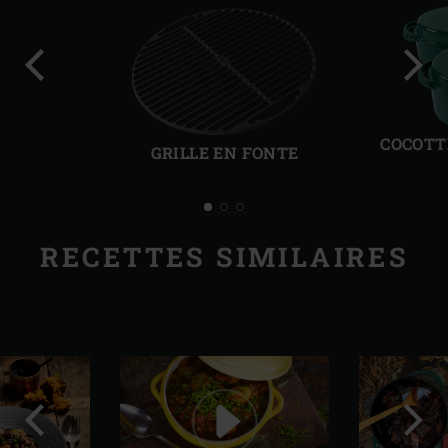
Diapo
Diap
précédente
suiv
COCOTT
GRILLE EN FONTE
RECETTES SIMILAIRES