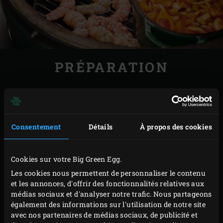
PRÉPARATION
Faites chauffer la
cocotte en fonte
ovale sur la grille
de l’EGG. Versez l’huile de tournesol dans la cocotte
et ajoutez les carapaces des gambas. Fermez le
Consentement
Détails
À propos des cookies
couvercle de l’EGG et faites cuire les carapaces
pendant environ 10 minutes. Remuez de temps en
Cookies sur votre Big Green Egg.
temps pendant la cuisson et pensez à refermer le
Les cookies nous permettent de personnaliser le contenu
couvercle de l’EGG après chaque manipulation.
et les annonces, d'offrir des fonctionnalités relatives aux
Ajoutez la purée de tomates dans la cocotte et faites
médias sociaux et d'analyser notre trafic. Nous partageons
cuire pendant environ 5 minutes afin de désacidifier
également des informations sur l'utilisation de notre site
avec nos partenaires de médias sociaux, de publicité et
la tomate. Déglacez avec le vin blanc, fermez le