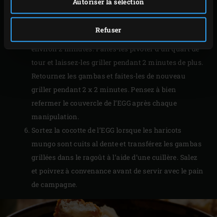
Autoriser la sélection
Après environ 10 minutes, badigeonnez les gambas
d’huile d’olive et posez-les sur la grille de l’EGG, à
Refuser
côté de la cocotte. Grillez les gambas pendant
environ 2 minutes. Faites-les pivoter d’un quart de
tour et laissez-les griller pendant 2 minutes de plus.
Retournez les gambas et faites-les de nouveau
griller pendant 2 x 2 minutes. Pensez à bien
refermer le couvercle de l’EGG après chaque
manipulation.
Sortez la cocotte de l’EGG lorsque les haricots
mungo sont cuits al dente et transférez les gambas
grillées dans le ragoût à l’aide d’une cuillère. Salez
et poivrez à convenance avant de servir avec le pain
de campagne.