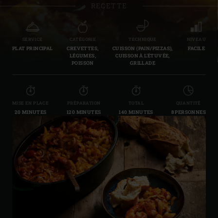
RECETTE
SERVICE
CATÉGORIE
TECHNIQUE
NIVEAU
PLAT PRINCIPAL
CREVETTES,
CUISSON (PAIN/PIZZAS),
FACILE
LÉGUMES,
CUISSON À L'ÉTUVÉE,
POISSON
GRILLADE
MISE EN PLACE
PRÉPARATION
TOTAL
QUANTITÉ
20 MINUTES
120 MINUTES
140 MINUTES
8 PERSONNES