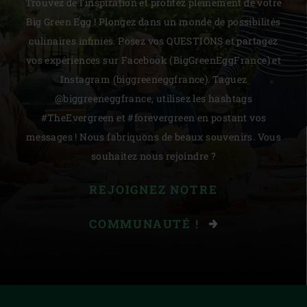
Trouvez de l'inspiration et profitez pleinement de votre
Big Green Egg ! Plongez dans un monde de possibilités
culinaires infinies. Posez vos QUESTIONS et partagez
vos expériences sur Facebook (BigGreenEggFrance) et
Instagram (biggreeneggfrance). Taguez
@biggreeneggfrance, utilisez les hashtags
#TheEvergreen et #forevergreen en postant vos
messages ! Nous fabriquons de beaux souvenirs. Vous
souhaitez nous rejoindre ?
REJOIGNEZ NOTRE
COMMUNAUTÉ !