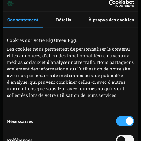
faitout vert (
Green Dutch Oven
) sur la grille. Ajoutez
l’échalote et l’ail et laissez revenir quelques minutes
jusqu’à ce que l’échalote devienne translucide.
Consentement
Détails
À propos des cookies
Ajoutez le ketchup, les tomates cerises, les olives et
le basilic au mélange d’échalote et d’ail et faites
Cookies sur votre Big Green Egg.
mijoter la sauce 4-5 minutes ; rabattez le couvercle
Les cookies nous permettent de personnaliser le contenu
de l’EGG après chaque manipulation.
et les annonces, d'offrir des fonctionnalités relatives aux
médias sociaux et d'analyser notre trafic. Nous partageons
Retirez le faitout de l’EGG, salez et poivrez la sauce
également des informations sur l'utilisation de notre site
tomate à convenance. Laissez refroidir la sauce.
avec nos partenaires de médias sociaux, de publicité et
Enlevez la grille, insérez le
convEGGtor
et remettez
d'analyse, qui peuvent combiner celles-ci avec d'autres
informations que vous leur avez fournies ou qu'ils ont
la grille en place. Posez la pierre de cuisson (
Baking
collectées lors de votre utilisation de leurs services.
Stone
) sur la grille et faites monter la température
de l’EGG à 275-300° C. Faites chauffer la pierre de
Sélection
cuisson au moins 20 minutes afin qu’elle soit bien
Nécessaires
du
chaude.
consentement
Pour la garniture, épluchez l’oignon et coupez-le en
Préférences