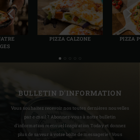
Diapo
Diap
précédente
suiv
UATRE
PIZZA CALZONE
PIZZA 
GES
BULLETIN D'INFORMATION
Vous souhaitez recevoir nos toutes dernières nouvelles
par e-mail ? Abonnez-vous à notre bulletin
d'information mensuel Inspiration Today et donnez
plus de saveur à votre boîte de messagerie ! Vous