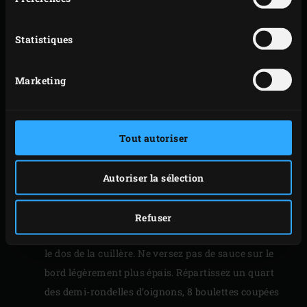
demi-rondelles fines. Coupez les boulettes de mini
mozzarelle en deux. Étalez une boule de pâte sur
Statistiques
votre plan de travail préalablement bien fariné
jusqu’à ce que la pâte ait environ 3 mm d’épaisseur ;
Marketing
pour éviter que la boule ne colle, vous pouvez la
rouler d’abord dans la farine sur le plan de travail.
Pendant que vous étalez la pâte, tournez-la chaque
Tout autoriser
fois d’un quart de tour afin d’obtenir une belle
forme ronde. Avec vos mains, veillez à ce que le
bord du fond de la pizza soit légèrement plus épais
Autoriser la sélection
que le reste du fond.
Versez 4 cuillères à soupe de sauce tomate sur le
Refuser
fond de la pizza et lissez en faisant des cercles avec
le dos de la cuillère. Ne versez pas de sauce sur le
bord légèrement plus épais. Répartissez un quart
des demi-rondelles d’oignons, 8 boulettes coupées