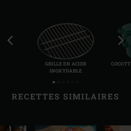
Diapo
Diap
précédente
suiv
GRILLE EN ACIER
COCOTT
INOXYDABLE
RECETTES SIMILAIRES