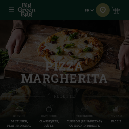
Menu
Langue
FR
PIZZA
MARGHERITA
RECETTE
SERVICE
CATÉGORIE
TECHNIQUE
NIVEAU
DÉJEUNER,
CLASSIQUES,
CUISSON (PAIN/PIZZAS),
FACILE
PLAT PRINCIPAL
PÂTES
CUISSON INDIRECTE