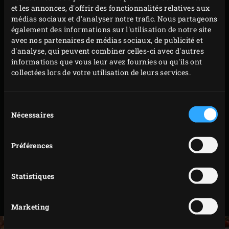
partant du centre vers l’extérieur. Laissez un petit
et les annonces, d'offrir des fonctionnalités relatives aux
bord de pâte vierge.
médias sociaux et d'analyser notre trafic. Nous partageons
Déchiquetez la mozzarelle et débitez les olives en
également des informations sur l'utilisation de notre site
avec nos partenaires de médias sociaux, de publicité et
fines rondelles. Répartissez le jambon de Parme et le
d'analyse, qui peuvent combiner celles-ci avec d'autres
fromage râpé sur la pizza. Enfin, badigeonnez le
informations que vous leur avez fournies ou qu'ils ont
bord de la pizza d’un petit peu d’huile d’olive
collectées lors de votre utilisation de leurs services.
supplémentaire. En vous aidant de la pelle à pizza,
faites glisser la pizza sur la
pierre de cuisson plate
Sélection
Nécessaires
du
préalablement farinée (avec de la farine de blé ou de
consentement
maïs), rabattez le couvercle de l’EGG et laissez cuire
la pizza 4 à 8 minutes. Comme indiqué
Préférences
préalablement, le temps de cuisson varie en
fonction de l’épaisseur du fond de pâte. Une fois la
Statistiques
cuisson terminée, parsemez la pizza de basilic et
arrosez-la d’huile d’olive.
Marketing