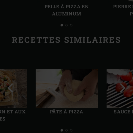
précédente
suiv
PELLE À PIZZA EN
PIERRE
ALUMINUM
P
RECETTES SIMILAIRES
Diapo
Diap
précédente
suiv
ON ET AUX
PÂTE À PIZZA
SAUCE 
ES