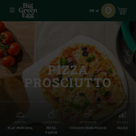
Menu
Langue
FR
PIZZA
PROSCIUTTO
RECETTE
SERVICE
CATÉGORIE
TECHNIQUE
NIVEAU
PLAT PRINCIPAL
PÂTES,
CUISSON (PAIN/PIZZAS)
FACILE
VIANDE