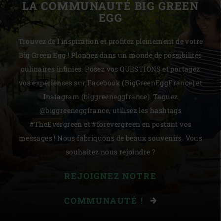
LA COMMUNAUTÉ BIG GREEN
EGG
Trouvez de l'inspiration et profitez pleinement de votre
Big Green Egg ! Plongez dans un monde de possibilités
culinaires infinies. Posez vos QUESTIONS et partagez
vos expériences sur Facebook (BigGreenEggFrance) et
Instagram (biggreeneggfrance). Taguez
@biggreeneggfrance, utilisez les hashtags
#TheEvergreen et #forevergreen en postant vos
messages ! Nous fabriquons de beaux souvenirs. Vous
souhaitez nous rejoindre ?
REJOIGNEZ NOTRE
COMMUNAUTÉ !