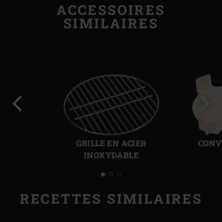
ACCESSOIRES
SIMILAIRES
Diapo
Diap
précédente
suiv
GRILLE EN ACIER
CONV
INOXYDABLE
RECETTES SIMILAIRES