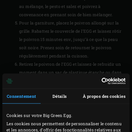
au mélange, le pesto et salez et poivrez à
convenance en prenant soin de bien mélanger.
Pour la garniture, placez le poivron allongé sur la
grille. Rabattez le couvercle de l’EGG et laissez rôtir
le poivron 15 minutes env., jusqu’à ce que la peau
soit noire. Prenez soin de retourner le poivron
régulièrement pendant la cuisson.
Retirez le poivron de l’EGG et laissez-le refroidir un
moment dans un sac de plastique étanche ou dans
un petit plat recouvert de film plastique.
Consentement
Détails
À propos des cookies
Cookies sur votre Big Green Egg.
Les cookies nous permettent de personnaliser le contenu
et les annonces, d'offrir des fonctionnalités relatives aux