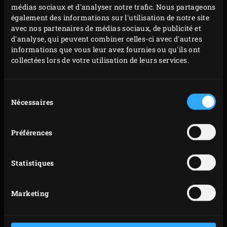
médias sociaux et d'analyser notre trafic. Nous partageons
également des informations sur l'utilisation de notre site
avec nos partenaires de médias sociaux, de publicité et
d'analyse, qui peuvent combiner celles-ci avec d'autres
informations que vous leur avez fournies ou qu'ils ont
collectées lors de votre utilisation de leurs services.
Sélection
Nécessaires
du
consentement
Préférences
PRÉPARATION
Statistiques
Retirez la grille et installez le
convEGGtor
. Remettez
la grille et placez la pierre de cuisson (
Baking Stone
)
Marketing
dessus. Faites monter la température de l’EGG à
250 °C.