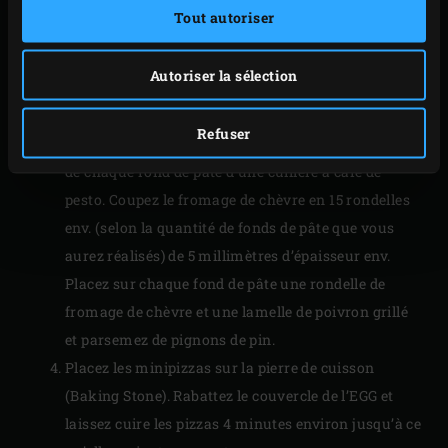
Retirez la peau, les queues et les graines du poivron
Tout autoriser
et coupez la chair en lamelles.
Étalez la pâte sur un plan de travail fariné de sorte
Autoriser la sélection
qu’elle fasse 4 millimètres d’épaisseur. À l’aide d’un
emporte-pièce rond (Ø 6 cm), découpez environ
Refuser
15 galettes dans la pâte. Garnissez la partie centrale
de chaque rond de pâte d’une cuillère à café de
pesto. Coupez le fromage de chèvre en 15 rondelles
env. (selon la quantité de fonds de pâte que vous
aurez réalisés) de 5 millimètres d’épaisseur env.
Placez sur chaque fond de pâte une rondelle de
fromage de chèvre et une lamelle de poivron grillé
et parsemez de pignons de pin.
Placez les minipizzas sur la pierre de cuisson
(Baking Stone). Rabattez le couvercle de l’EGG et
laissez cuire les pizzas 4 minutes environ jusqu’à ce