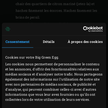
chair des quartiers de citron mariné (jetez-la) et
hachez finement les écorces. Hachez finement les
brins de persil.
Mettez le beurre, l’oignon, l’ail, le zeste de citron
mariné, le persil, les flocons de piment, la poudre de
curry, le paprika fumé, du sel et du poivre (à
Consentement
Détails
À propos des cookies
convenance) dans le bol d’un batteur sur socle
équipé d’un mélangeur papillon. Allumez le robot et
Cookies sur votre Big Green Egg.
laissez-le tourner jusqu’à ce que les différents
Les cookies nous permettent de personnaliser le contenu
ingrédients soient bien mélangés au beurre.
et les annonces, d'offrir des fonctionnalités relatives aux
Transférez le mélange dans une poche à douille.
médias sociaux et d'analyser notre trafic. Nous partageons
Incisez le pain en croix tous les 3 centimètres
également des informations sur l'utilisation de notre site
avec nos partenaires de médias sociaux, de publicité et
jusqu’à environ 2 centimètres de la base du pain.
d'analyse, qui peuvent combiner celles-ci avec d'autres
Fourrez la moitié du beurre aux herbes dans les
informations que vous leur avez fournies ou qu'ils ont
encoches du pain. Vous pouvez conserver le reste
collectées lors de votre utilisation de leurs services.
du beurre aux herbes au réfrigérateur ou au