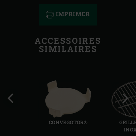
IMPRIMER
ACCESSOIRES
SIMILAIRES
Diapo
Diap
précédente
suiv
CONVEGGTOR®
GRILL
INO