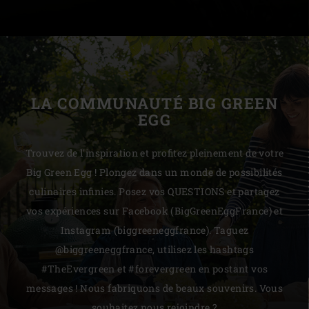
LA COMMUNAUTÉ BIG GREEN
EGG
Trouvez de l'inspiration et profitez pleinement de votre
Big Green Egg ! Plongez dans un monde de possibilités
culinaires infinies. Posez vos QUESTIONS et partagez
vos expériences sur Facebook (BigGreenEggFrance) et
Instagram (biggreeneggfrance). Taguez
@biggreeneggfrance, utilisez les hashtags
#TheEvergreen et #forevergreen en postant vos
messages ! Nous fabriquons de beaux souvenirs. Vous
souhaitez nous rejoindre ?