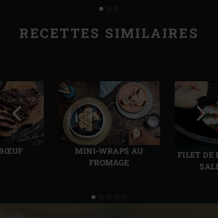
RECETTES SIMILAIRES
Diapo
Diap
précédente
suiv
 BŒUF
MINI-WRAPS AU
FILET DE
FROMAGE
SAL