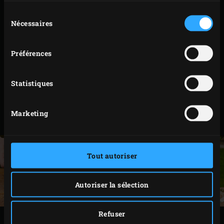
congélateur pour une prochaine fois ou préparez un
Sélection
second pain dans la foulée.
Nécessaires
du
consentement
Coupez chaque filet d’anchois en cinq morceaux
environ et insérez-les avec les tranches de chorizo
Préférences
et la mozzarella râpée dans les encoches du pain.
Saupoudrez de parmesan râpé. Coupez le romarin
Statistiques
et le thym en segments, et plantez-les également
dans les encoches. Placez le pain dans une
petite
Marketing
sauteuse
et arrosez-le d’un filet d’huile d’olive.
Tout autoriser
Autoriser la sélection
Refuser