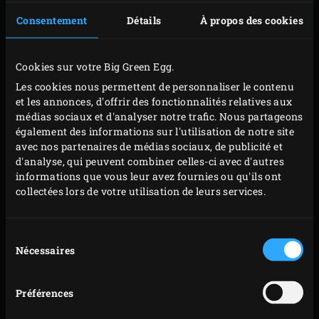
Placez la boîte sur la grille, refermez le couvercle de
Consentement
Détails
À propos des cookies
l’EGG et faites confire environ 30 minutes, jusqu’à
ce que les petits cubes de patate se ramollissent.
Cookies sur votre Big Green Egg.
Dans l’intervalle, battez un œuf avec la crème dans
Les cookies nous permettent de personnaliser le contenu
un saladier. Salez et poivrez à convenance. Épluchez
et les annonces, d'offrir des fonctionnalités relatives aux
le céleri-rave, puis coupez-le en fines tranches avec
médias sociaux et d'analyser notre trafic. Nous partageons
également des informations sur l'utilisation de notre site
les deux autres patates sur une mandoline. Versez
avec nos partenaires de médias sociaux, de publicité et
le tout dans le mélange d’œuf et de crème. Veillez à
d'analyse, qui peuvent combiner celles-ci avec d'autres
ce que les légumes soient entièrement recouverts
informations que vous leur avez fournies ou qu'ils ont
collectées lors de votre utilisation de leurs services.
par le mélange.
Retirez la boîte contenant les petits cubes de patate
Sélection
de la grille et versez le contenu dans une passoire,
Nécessaires
du
récupérez la graisse dans un plat pour y conserver
consentement
les cuisses de canard que vous n’utilisez pas. Retirez
Préférences
l’ail et l’oignon et laissez égoutter les cubes de
patates douces. Recouvrez la boîte de papier