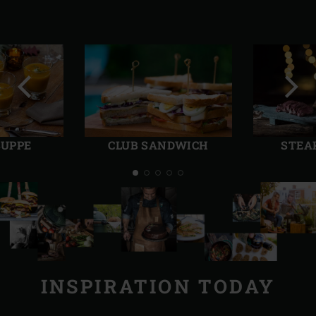
Diapo
Diap
précédente
suiv
SUPPE
CLUB SANDWICH
STEA
INSPIRATION TODAY