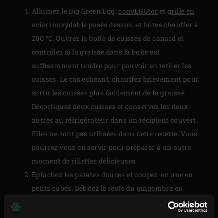
Allumez le Big Green Egg,
convEGGtor
et
grille en
acier inoxydable
posés dessus, et faites chauffer à
200 °C. Ouvrez la boîte de cuisses de canard et
contrôlez si la graisse dans la boîte est
suffisamment tendre pour pouvoir en retirer les
cuisses. Le cas échéant, chauffez brièvement pour
sortir les cuisses plus facilement de la graisse.
Décortiquez deux cuisses et conservez les deux
autres au réfrigérateur dans un récipient couvert.
Elles ne sont pas utilisées dans cette recette. Vous
pourrez vous en servir pour préparer à un autre
moment de
rillettes
délicieuses.
Épluchez les patates douces et coupez-en une en
petits cubes. Débitez le reste du gingembre en
tranches. Pelez et coupez l’ail et l’oignon en deux et
mettez-les dans la graisse restée dans la boîte.