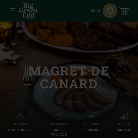
Menu
Langue
FR
MAGRET DE
CANARD
RECETTE
SERVICE
CATÉGORIE
TECHNIQUE
NIVEAU
PLAT PRINCIPAL
GIBIER,
GRILLADE
MOYEN
VOLAILLE