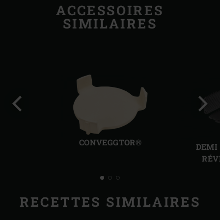
ACCESSOIRES
SIMILAIRES
Diapo
Diap
précédente
suiv
CONVEGGTOR®
DEMI
RÉV
RECETTES SIMILAIRES