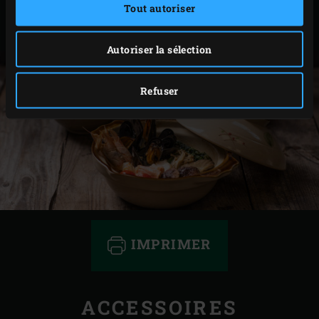
Tout autoriser
résistant à la chaleur, pour que chacun puisse se
servir.
Autoriser la sélection
Refuser
IMPRIMER
ACCESSOIRES