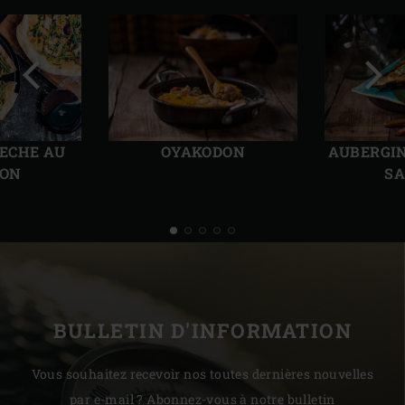
Diapo
Diap
précédente
suiv
ECHE AU
OYAKODON
AUBERGIN
ON
S
BULLETIN D'INFORMATION
Vous souhaitez recevoir nos toutes dernières nouvelles
par e-mail ? Abonnez-vous à notre bulletin