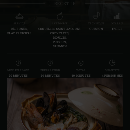
RECETTE
SERVICE
CATÉGORIE
TECHNIQUE
NIVEAU
DÉJEUNER,
COQUILLES SAINT-JACQUES,
CUISSON
FACILE
PLAT PRINCIPAL
CREVETTES,
MOULES,
POISSON,
SAUMON
MISE EN PLACE
PRÉPARATION
TOTAL
QUANTITÉ
20 MINUTES
20 MINUTES
40 MINUTES
4 PERSONNES