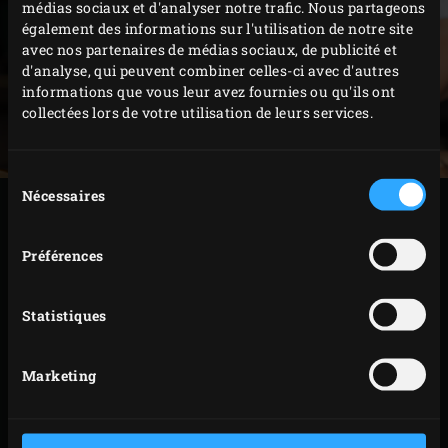
médias sociaux et d'analyser notre trafic. Nous partageons
également des informations sur l'utilisation de notre site
avec nos partenaires de médias sociaux, de publicité et
d'analyse, qui peuvent combiner celles-ci avec d'autres
informations que vous leur avez fournies ou qu'ils ont
collectées lors de votre utilisation de leurs services.
Sélection
Nécessaires
du
PRÉPARATION
consentement
Préférences
Posez une grande cocotte en terre cuite ou le
couvercle du
faitout vert
ovale sur la grille. Mettez
Statistiques
tous les ingrédients pour le hot pot dedans, fermez
le couvercle de l’EGG et laissez cuire 15 minutes
Marketing
environ jusqu’à ce que les légumes soient tendres.
Sortez la marmite en terre cuite ou le couvercle de
l’EGG et posez-la/le sur la table, sur une surface