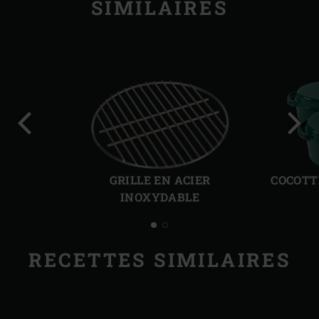
SIMILAIRES
Diapo
Diap
précédente
suiv
GRILLE EN ACIER
COCOTT
INOXYDABLE
RECETTES SIMILAIRES