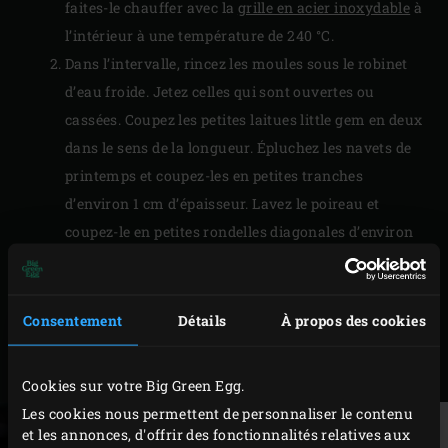
faites-le chauffer avec la
grille en acier inoxydable
à
l’intérieur à une température de 240 °C.
Dans l’intervalle, rincez les moules sous le robinet
d’eau froide. Jetez celles qui sont ouvertes ou
cassées. Coupez les petites laitues little gem en deux
dans le sens de la longueur. Épluchez les navets de
printemps et coupez-les en petites tranches
d’environ 1 cm d’épaisseur. Lavez le poireau et
coupez-le en petites rondelles diagonales d’environ
1 cm d’épaisseur. Découpez le filet de saumon en
petites tranches. Coupez les coquilles Saint-Jacques
en deux dans l’épaisseur. Nettoyez les
Consentement
Détails
À propos des cookies
champignons. Coupez la base des enoki et les pieds
des champignons shiitakés.
Cookies sur votre Big Green Egg.
Les cookies nous permettent de personnaliser le contenu
et les annonces, d'offrir des fonctionnalités relatives aux