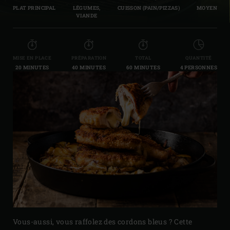
PLAT PRINCIPAL
LÉGUMES,
CUISSON (PAIN/PIZZAS)
MOYEN
VIANDE
MISE EN PLACE
PRÉPARATION
TOTAL
QUANTITÉ
20 MINUTES
40 MINUTES
60 MINUTES
4 PERSONNES
Vous-aussi, vous raffolez des cordons bleus ? Cette