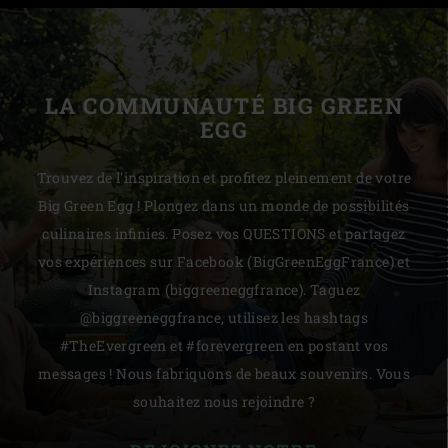
LA COMMUNAUTÉ BIG GREEN
EGG
Trouvez de l'inspiration et profitez pleinement de votre
Big Green Egg ! Plongez dans un monde de possibilités
culinaires infinies. Posez vos QUESTIONS et partagez
vos expériences sur Facebook (BigGreenEggFrance) et
Instagram (biggreeneggfrance). Taguez
@biggreeneggfrance, utilisez les hashtags
#TheEvergreen et #forevergreen en postant vos
messages ! Nous fabriquons de beaux souvenirs. Vous
souhaitez nous rejoindre ?