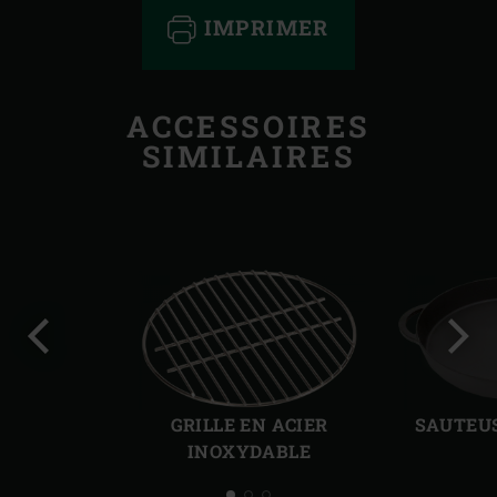
IMPRIMER
ACCESSOIRES
SIMILAIRES
Diapo
Diap
précédente
suiv
GRILLE EN ACIER
SAUTEUS
INOXYDABLE