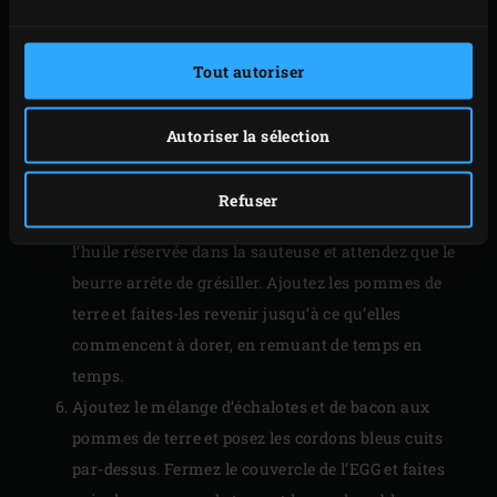
sauteuse et ajoutez avec précaution l’eau
bouillante. Faites mijoter les pommes de terre
environ 3 minutes en prenant soin de toujours bien
Tout autoriser
rabattre le couvercle de l’EGG après chaque
manipulation.
Autoriser la sélection
Égouttez les pommes de terre avec précaution et
retirez-les de la sauteuse. Versez la cuillère à soupe
Refuser
de beurre restante et les 2 cuillères à soupe de
l’huile réservée dans la sauteuse et attendez que le
beurre arrête de grésiller. Ajoutez les pommes de
terre et faites-les revenir jusqu’à ce qu’elles
commencent à dorer, en remuant de temps en
temps.
Ajoutez le mélange d’échalotes et de bacon aux
pommes de terre et posez les cordons bleus cuits
par-dessus. Fermez le couvercle de l’EGG et faites