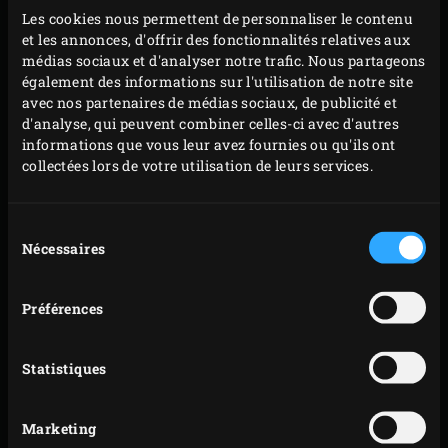
Posez les cordons bleus dans la sauteuse et faites-
Les cookies nous permettent de personnaliser le contenu
les revenir environ 3 minutes jusqu’à ce que le
et les annonces, d'offrir des fonctionnalités relatives aux
dessous soit bien doré. Retournez les cordons bleus
médias sociaux et d'analyser notre trafic. Nous partageons
également des informations sur l'utilisation de notre site
et faites-les revenir encore 3 minutes jusqu’à ce que
avec nos partenaires de médias sociaux, de publicité et
ce côté soit lui aussi doré. Refermez le couvercle de
d'analyse, qui peuvent combiner celles-ci avec d'autres
l’EGG après chaque manipulation. Pendant ce
informations que vous leur avez fournies ou qu'ils ont
collectées lors de votre utilisation de leurs services.
temps, faites bouillir 1 l d’eau.
Retirez les cordons bleus de la sauteuse et réservez-
les. Enlevez la moitié de l’huile de la sauteuse et
Sélection
Nécessaires
du
conservez-la dans un récipient qui supporte les
consentement
températures élevées pour pouvoir l’utiliser par la
Préférences
suite. Versez les échalotes et le bacon dans la
sauteuse et faites revenir jusqu’à ce que les
échalotes soient bien dorées. Retirez les échalotes et
Statistiques
le bacon de la sauteuse et réservez-les.
Versez les tranches de pommes de terre dans la
Marketing