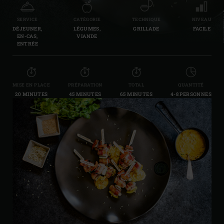
SERVICE
CATÉGORIE
TECHNIQUE
NIVEAU
DÉJEUNER,
LÉGUMES,
GRILLADE
FACILE
EN-CAS,
VIANDE
ENTRÉE
MISE EN PLACE
PRÉPARATION
TOTAL
QUANTITÉ
20 MINUTES
45 MINUTES
65 MINUTES
4-8 PERSONNES