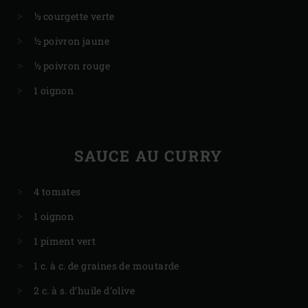
½ courgette verte
½ poivron jaune
½ poivron rouge
1 oignon
SAUCE AU CURRY
4 tomates
1 oignon
1 piment vert
1 c. à c. de graines de moutarde
2 c. à s. d’huile d’olive