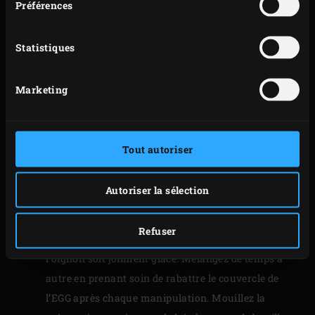
Préchauffez le faitout vert (rond) que vous allez
Préférences
utiliser pour la sauce sur la grille de l’EGG. Versez
les graines de moutarde dans le faitout et posez le
Statistiques
couvercle par-dessus ; cette précaution est
nécessaire étant donné que les graines vont être
Marketing
soufflées et se mettre à sauter (un peu comme le
popcorn). Rabattez le couvercle de l’EGG et patientez
(une dizaine de secondes) jusqu’à ce que les graines
Tout autoriser
de moutarde soient très chaudes.
Mélangez l’huile d’olive, l’oignon, le piment, le
Autoriser la sélection
gingembre, la pâte de curry, les graines d’anis, la
poudre de chili et le curcuma avec les graines de
Refuser
sésame et faites revenir le tout jusqu’à ce que
l’oignon soit joliment glacé. Mélangez de temps à
autre en prenant soin de rabattre le couvercle de
l’EGG après chaque manipulation. Mouillez la