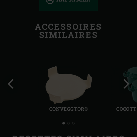
ACCESSOIRES
SIMILAIRES
Diapo
Diap
précédente
suiv
CONVEGGTOR®
COCOTT