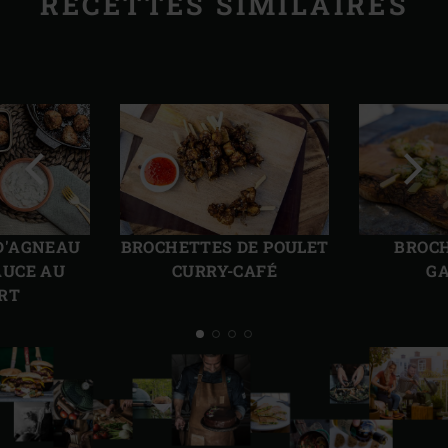
RECETTES SIMILAIRES
Diapo
Diap
précédente
suiv
D'AGNEAU
BROCHETTES DE POULET
BROCH
AUCE AU
CURRY-CAFÉ
G
RT