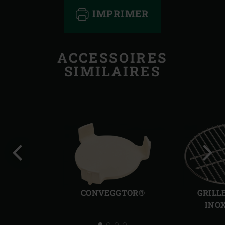
IMPRIMER
ACCESSOIRES
SIMILAIRES
Diapo
Diap
précédente
suiv
CONVEGGTOR®
GRILL
INO