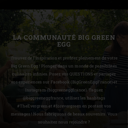
LA COMMUNAUTÉ BIG GREEN
EGG
Trouvez de l'inspiration et profitez pleinement de votre
Big Green Egg ! Plongez dans un monde de possibilités
culinaires infinies. Posez vos QUESTIONS et partagez
vos expériences sur Facebook (BigGreenEggFrance) et
Instagram (biggreeneggfrance). Taguez
@biggreeneggfrance, utilisez les hashtags
#TheEvergreen et #forevergreen en postant vos
messages ! Nous fabriquons de beaux souvenirs. Vous
souhaitez nous rejoindre ?