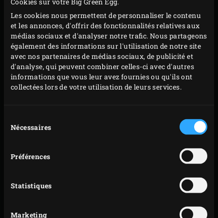
Cookies sur votre Big Green Egg.
Sortez le poêlon de l’EGG et incorporez le chocolat,
Les cookies nous permettent de personnaliser le contenu
les graines de vanille et le beurre à la crème ;
et les annonces, d'offrir des fonctionnalités relatives aux
continuez à remuer jusqu’à ce que le beurre soit
médias sociaux et d'analyser notre trafic. Nous partageons
fondu.
également des informations sur l'utilisation de notre site
avec nos partenaires de médias sociaux, de publicité et
Mettez le fromage frais crémeux dans un petit
d'analyse, qui peuvent combiner celles-ci avec d'autres
saladier, incorporez le mélange de crème puis
informations que vous leur avez fournies ou qu'ils ont
transvasez le tout dans une poche à douille. Laissez
collectées lors de votre utilisation de leurs services.
prendre au réfrigérateur pendant environ 1 heure.
Pendant ce temps, pour les biscuits, mettez le
Sélection
beurre, la vergeoise et le sucre cristallisé dans un
Nécessaires
du
consentement
saladier et battez le tout au batteur électrique
jusqu’à obtenir un mélange mousseux. Incorporez
Préférences
les œufs un par un, puis le lait et le colorant
alimentaire.
Statistiques
Tamisez la farine, le cacao, la maïzena, la levure
chimique et le bicarbonate de soude dans un
Marketing