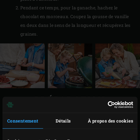
Pendant ce temps, pour la ganache, hachez le
chocolat en morceaux. Coupez la gousse de vanille
en deux dans le sens de la longueur et récupérez les
graines.
PRÉPARATION
Versez la crème liquide dans
le poêlon en fonte
et
Consentement
Détails
À propos des cookies
placez-le sur la grille. Fermez le couvercle de l’EGG
et portez la crème à ébullition.