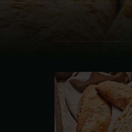
Denmark | Danmark
Estonia | Eesti
Finland | Suomi
France | France
Germany | Deutschland
Greece | Ελλάδα
Hungary | Magyarország