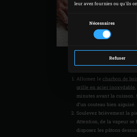
leur avez fournies ou qu'ils on
Sélection
du
Nécessaires
consentement
Refuser
Allumez le
charbon de boi
grille en acier inoxydable
minutes avant la cuisson. S
d’un couteau bien aiguisé.
Soulevez brièvement la pie
Attention, de la vapeur se
disposez les pâtons dessus.