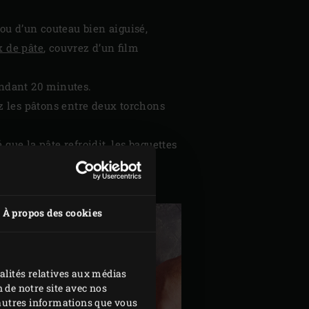
 ou d’un couteau bien aiguisé,
x de pâte
, couvrez d’un film
endant 20 minutes.
ez les pâtons entre deux torchons
que la pâte refroidit, les baguettes
e demi-heure. Les trois autres
À propos des cookies
alités relatives aux médias
 de notre site avec nos
d'autres informations que vous