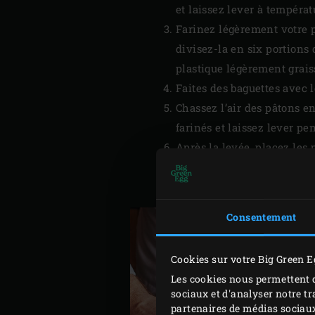
et laissez lever à tempér
Farinez légèrement votre pl
divisez-la en six portions
plastique légèrement graiss
Faites des baguettes avec 
Chassez l’air des pâtons e
farinés et laissez lever p
Après la levée, placez les 
cuisent mieux. Les trois p
baguettes sont cuites plus 
Consentement
Cookies sur votre Big Green E
Les cookies nous permettent d
sociaux et d'analyser notre tr
partenaires de médias sociaux