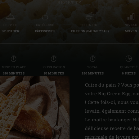
RECETTE
Slovenia | Slovenija
Spain | España
SERVICE
CATÉGORIE
TECHNIQUE
NIVEAU
DÉJEUNER
PÂTISSERIES
CUISSON (PAIN/PIZZAS)
MOYEN
Sweden | Sverige
Switzerland (French) 
Switzerland | Schwei
MISE EN PLACE
PRÉPARATION
TOTAL
QUANTITÉ
180 MINUTES
70 MINUTES
250 MINUTES
6 PIÈCES
Turkey | Türkiye
Cuire du pain ? Vous p
votre Big Green Egg, ca
! Cette fois-ci, nous v
levain, également conn
Le maître boulanger Hil
délicieuse recette de b
minimale de levure pour