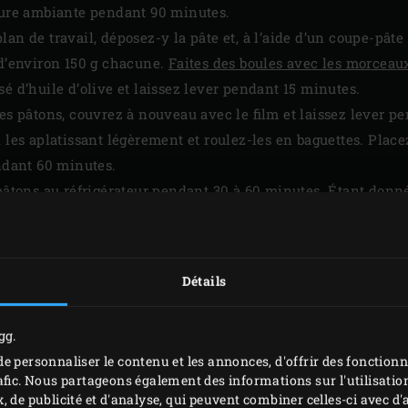
ature ambiante pendant 90 minutes.
an de travail, déposez-y la pâte et, à l’aide d’un coupe-pâte
 d’environ 150 g chacune.
Faites des boules avec les morceau
é d’huile d’olive et laissez lever pendant 15 minutes.
les pâtons, couvrez à nouveau avec le film et laissez lever p
n les aplatissant légèrement et roulez-les en baguettes. Plac
endant 60 minutes.
pâtons au réfrigérateur pendant 30 à 60 minutes. Étant donné 
remières baguettes peuvent déjà être enfournées au bout d’un
tard.
Détails
gg.
e personnaliser le contenu et les annonces, d'offrir des fonctionn
afic. Nous partageons également des informations sur l'utilisation
, de publicité et d'analyse, qui peuvent combiner celles-ci avec 