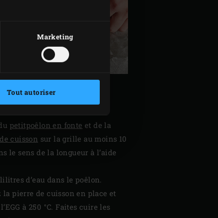
Marketing
Tout autoriser
 du
petitpoêlon en fonte
et de la
 de cuisson
sur la grille au moins 10
s le sens de la longueur à l’aide
lilitres d’eau dans le poêlon.
la pierre de cuisson en place et
’EGG à 250 °C. Faites cuire les