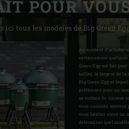
AIT POUR VOUS
Slovenia | Slovenija
Spain | España
 ici tous les modèles de Big Green Egg 
Sweden | Sverige
Switzerland (French) 
Au moment d’acheter u
certainement quelques 
Switzerland | Schwei
Green Egg est fait pour 
Turkey | Türkiye
tailles, la largeur de l
Big Green Egg et lequel
préférence pour un mod
sa surface de cuisson e
vous cuisinez souvent p
vous hésitez entre un 
déterminer quel modèle