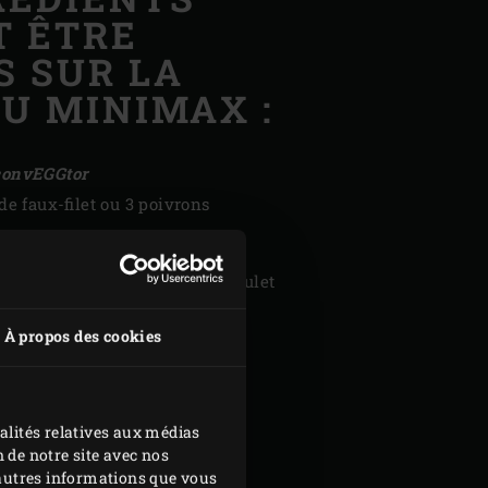
T ÊTRE
S SUR LA
DU MINIMAX :
convEGGtor
de faux-filet ou 3 poivrons
c convEGGtor
anche d’échine de porc ou 1 poulet
À propos des cookies
alités relatives aux médias
n : 855 cm²
 de notre site avec nos
d'autres informations que vous