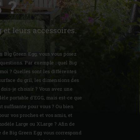
 ?
et leurs accessoires.
| Schweiz (Français)
n Big Green Egg, vous vous posez
questions. Par exemple : quel Big
z
moi ? Quelles sont les différentes
a surface du gril, les dimensions des
 dois-je choisir ? Vous avez une
èle portable d’EGG, mais est-ce que
st suffisante pour vous ? Ou bien
our vos proches et vos amis, et
modèle Large ou XLarge ? Afin de
 de Big Green Egg vous correspond