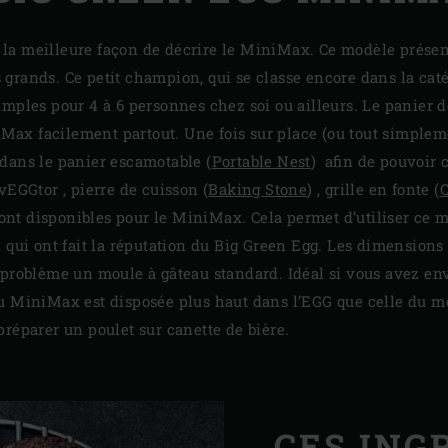
st la meilleure façon de décrire le MiniMax. Ce modèle prése
grands. Ce petit champion, qui se classe encore dans la caté
mples pour 4 à 6 personnes chez soi ou ailleurs. Le panier d
ax facilement partout. Une fois sur place (ou tout simplem
dans le panier escamotable (
Portable Nest
) afin de pouvoir 
vEGGtor , pierre de cuisson (
Baking Stone
) , grille en fonte (
C
ont disponibles pour le MiniMax. Cela permet d’utiliser ce 
 qui ont fait la réputation du Big Green Egg. Les dimensions 
 problème un moule à gâteau standard. Idéal si vous avez env
u MiniMax est disposée plus haut dans l’EGG que celle du m
réparer un poulet sur canette de bière.
CES ING