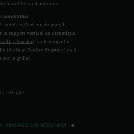
de faux-filet ou 5 poivrons
c convEGGtor
 tranches d’échine de porc, 1
ur le support vertical en céramique
Poultry Roaster
) ou le support à
lle (
Vertical Poultry Roaster
) ) ou 3
 sur la grille)
n : 1140 cm²
 À PROPOS DU MEDIUM