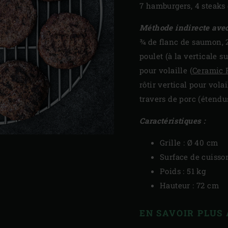
7 hamburgers, 4 steaks 
Méthode indirecte ave
¾ de flanc de saumon, 2
poulet (à la verticale s
pour volaille (
Ceramic 
rôtir vertical pour volai
travers de porc (étendus
Caractéristiques :
Grille : Ø 40 cm
Surface de cuisso
Poids : 51 kg
Hauteur : 72 cm
EN SAVOIR PLUS