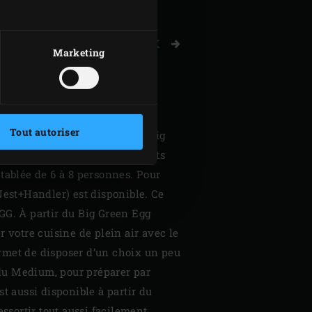
 À PROPOS DU MINIMAX
Marketing
UM
Tout autoriser
des plats préparés sur votre Big
peut être disposé dans différents
ablée de 6 à 8 personnes. Pour
Nest+Handler) est disponible. Ce
EGG. À partir du Big Green Egg
votre cuisine de plein air avec le
rmet de disposer d’un choix un peu
e du Medium, pour préparer par
st aussi disponible à partir du
ssortir tout aussi facilement.