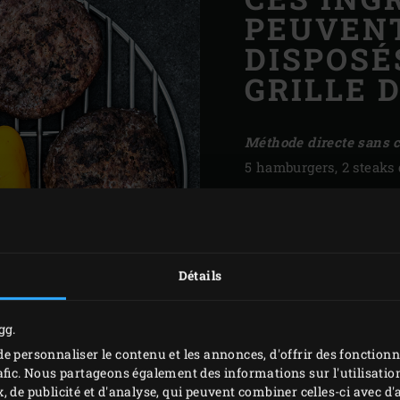
PEUVEN
DISPOSÉ
GRILLE 
Méthode directe sans 
5 hamburgers, 2 steaks 
Méthode indirecte ave
½ flanc de saumon, 1 tr
(étendus sur la grille)
Détails
Caractéristiques :
gg.
Grille : Ø 33 cm
e personnaliser le contenu et les annonces, d'offrir des fonctionn
Surface de cuisso
afic. Nous partageons également des informations sur l'utilisation
Poids : 35 kg
, de publicité et d'analyse, qui peuvent combiner celles-ci avec 