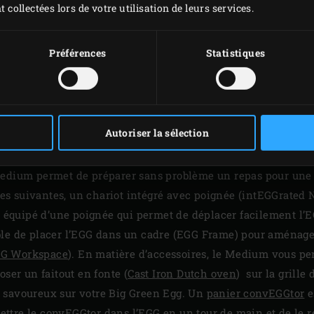
Hauteur : 50 cm
t collectées lors de votre utilisation de leurs services.
EN SAVOIR PLUS
Préférences
Statistiques
BIG GREEN EGG MEDI
Autoriser la sélection
use, que vous recevez souvent des convives ou aimez servir 
um va devenir votre meilleur copain. Ce modèle à tout faire 
Medium permet de préparer sans problème un repas pour une t
 les suivantes, un chariot intégré avec poignée (intEGGrated 
st équipé d’une poignée qui permet de déplacer facilement l’
le de placer l’EGG dans un cadre (EGG Frame) pour aménager 
GG Workspace
). En matière d’accessoires, le Medium vous pe
oser un faitout en fonte (
Cast Iron Dutch oven
) sur la grill
 savoureux sur votre Big Green Egg. Un
panier convEGGtor
e
ettre le
convEGGtor
dans l’EGG en un tour de main et de le re