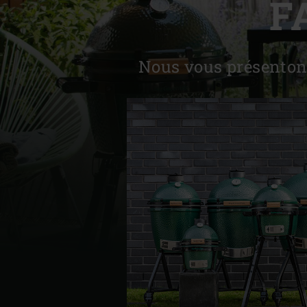
F
Denmark | Danmark
Estonia | Eesti
Nous vous présentons
Finland | Suomi
France | France
Germany | Deutschland
Greece | Ελλάδα
Hungary | Magyarország