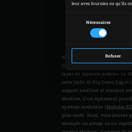
leur avez fournies ou qu'ils on
Sélection
du
Nécessaires
consentement
Refuser
Si vous avez une famille nombre
Green Egg lors de fêtes, le Medi
types de supports mobiles. Le 
cette taille de Big Green Egg et
support amélioré et résistant e
Medium, il est également possib
système modulaire (
Modular E
plus vaste. Ainsi, vous pouvez p
exemple un potage ou un ragoût
modèle Medium. Il permet de m