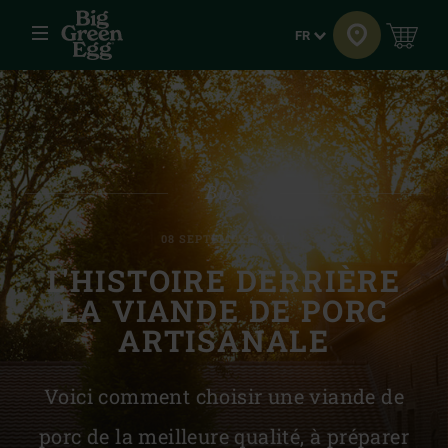
Menu
Langue
FR
Blog
08 SEPTEMBER 2021
L'HISTOIRE DERRIÈRE
LA VIANDE DE PORC
ARTISANALE
Voici comment choisir une viande de
porc de la meilleure qualité, à préparer