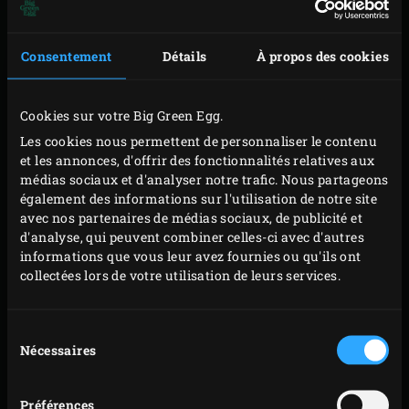
Consentement
Détails
À propos des cookies
UN SECRET BIEN GARDÉ
Cookies sur votre Big Green Egg.
Les cookies nous permettent de personnaliser le contenu
C’est la raison pour laquelle les exploitants d’élevages
et les annonces, d'offrir des fonctionnalités relatives aux
sont de plus en plus nombreux à développer, en
médias sociaux et d'analyser notre trafic. Nous partageons
également des informations sur l'utilisation de notre site
collaboration ou non avec d’autres éleveurs, des
avec nos partenaires de médias sociaux, de publicité et
initiatives dans le cadre desquelles ils proposent leur
d'analyse, qui peuvent combiner celles-ci avec d'autres
viande sous leur propre label. Ils choisissent de travailler
informations que vous leur avez fournies ou qu'ils ont
collectées lors de votre utilisation de leurs services.
selon une philosophie artisanale, dans le respect des
animaux, avec pour résultat l’obtention d’une délicieuse
viande pleine de saveur. Tout commence par le choix
Sélection
Nécessaires
du
d’une race donnée, comme Duroc, Piëtrain, Large white,
consentement
Essex, Berkshire, Hampshire ou Mangalitza par exemple,
Préférences
ou au contraire un croisement de plusieurs races