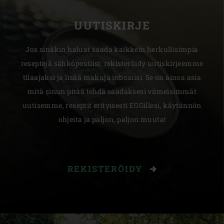
UUTISKIRJE
Jos sinäkin haluat saada kaikkein herkullisimpia
reseptejä sähköpostiisi, rekisteröidy uutiskirjeemme
tilaajaksi ja lisää makuja inboxiisi. Se on ainoa asia
mitä sinun pitää tehdä saadaksesi viimeisimmät
uutisemme, reseptit erityisesti EGGillesi, käytännön
ohjeita ja paljon, paljon muuta!
REKISTERÖIDY