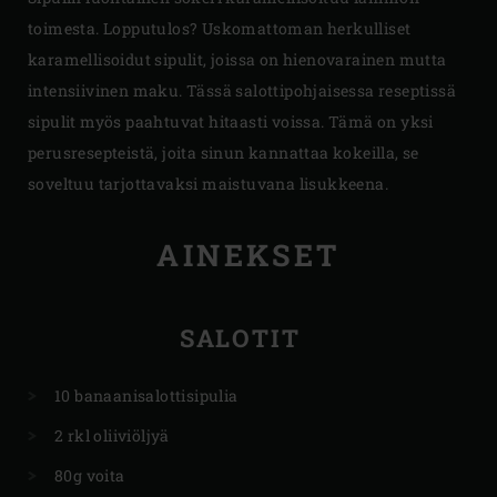
toimesta. Lopputulos? Uskomattoman herkulliset
karamellisoidut sipulit, joissa on hienovarainen mutta
intensiivinen maku. Tässä salottipohjaisessa reseptissä
sipulit myös paahtuvat hitaasti voissa. Tämä on yksi
perusresepteistä, joita sinun kannattaa kokeilla, se
soveltuu tarjottavaksi maistuvana lisukkeena.
AINEKSET
SALOTIT
10 banaanisalottisipulia
2 rkl oliiviöljyä
80g voita