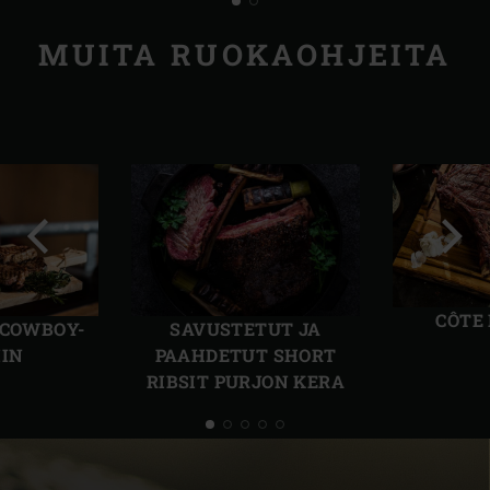
MUITA RUOKAOHJEITA
Edellinen
Seur
dia
dia
CÔTE
 COWBOY-
SAVUSTETUT JA
IIN
PAAHDETUT SHORT
RIBSIT PURJON KERA