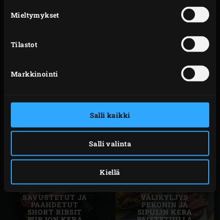
Mieltymykset
Tilastot
GRILLATUT
ENTRECOTE
PORSAANKYLJYKSET
COWBOY-TYYLIIN
OMENA-SIPULI-
CHUTNEYLLÄ
Markkinointi
Salli kaikki
KOKONAISENA
GRILLATTUA
GRILLATTU
ANKANRINTAA
KUVEPAISTI
APPELSIININ
Salli valinta
Kiellä
SAVUSTETUT JA
VÄLIKYLJYS
PAAHDETUT
PEKONIN JA
SHORT RIBSIT
SIPULIN KERA
PURJON KERA
PAISTETUILLA