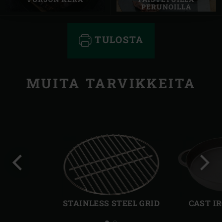
PERUNOILLA
TULOSTA
MUITA TARVIKKEITA
Edellinen
Seur
dia
dia
STAINLESS STEEL GRID
CAST I