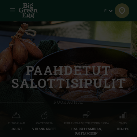
Menu
Kieli
FI
PAAHDETUT
SALOTTISIPULIT
RUOKAOHJE
RUOKALAJI
KATEGORIA
RUUANVALMISTUSTEKNIIKKA
TASO
LISUKE
VIHANNEKSET
HAUDUTTAMINEN,
HELPPO
PAISTAMINEN