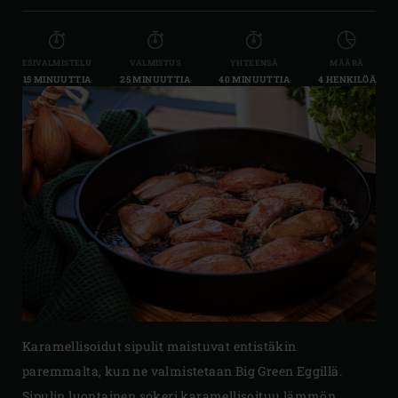
ESIVALMISTELU
VALMISTUS
YHTEENSÄ
MÄÄRÄ
15 MINUUTTIA
25 MINUUTTIA
40 MINUUTTIA
4 HENKILÖÄ
Karamellisoidut sipulit maistuvat entistäkin
paremmalta, kun ne valmistetaan Big Green Eggillä.
Sipulin luontainen sokeri karamellisoituu lämmön