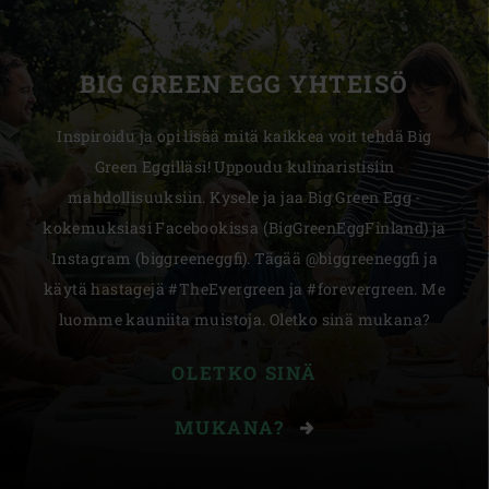
BIG GREEN EGG YHTEISÖ
Inspiroidu ja opi lisää mitä kaikkea voit tehdä Big
Green Eggilläsi! Uppoudu kulinaristisiin
mahdollisuuksiin. Kysele ja jaa Big Green Egg -
kokemuksiasi Facebookissa (BigGreenEggFinland) ja
Instagram (biggreeneggfi). Tägää @biggreeneggfi ja
käytä hastagejä #TheEvergreen ja #forevergreen. Me
luomme kauniita muistoja. Oletko sinä mukana?
OLETKO SINÄ
MUKANA?