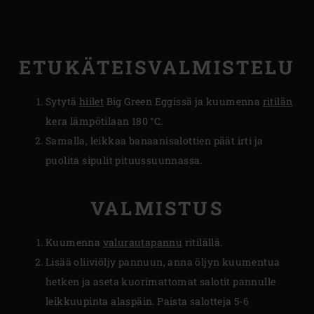
ETUKÄTEISVALMISTELU
Sytytä
hiilet
Big Green Eggissä ja kuumenna
ritilän
kera lämpötilaan 180 °C.
Samalla, leikkaa banaanisalottien päät irti ja
puolita sipulit pituussuunnassa.
VALMISTUS
Kuumenna
valurautapannu
ritilällä.
Lisää oliiviöljy pannuun, anna öljyn kuumentua
hetken ja aseta kuorimattomat salotit pannulle
leikkuupinta alaspäin. Paista salotteja 5-6