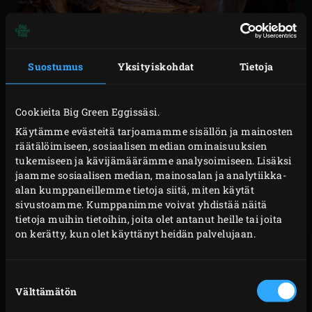
Suostumus
Yksityiskohdat
Tietoja
Cookieita Big Green Eggissäsi.
KOMBINAATIOT
Käytämme evästeitä tarjoamamme sisällön ja mainosten
räätälöimiseen, sosiaalisen median ominaisuuksien
tukemiseen ja kävijämäärämme analysoimiseen. Lisäksi
Paahdetut salotit sopivat lähes kaikkien liha-, kala ja
jaamme sosiaalisen median, mainosalan ja analytiikka-
kasvisruokalajien lisukkeeksi. Erityisen hyvin ne
alan kumppaneillemme tietoja siitä, miten käytät
sivustoamme. Kumppanimme voivat yhdistää näitä
soveltuvat tarjottavaksi seuraavien reseptien kera:
tietoja muihin tietoihin, joita olet antanut heille tai joita
on kerätty, kun olet käyttänyt heidän palvelujaan.
Suostumuksen
GRILLATTU
TOURNEDOS
VASIKAN
PEKONILLA JA
Välttämätön
valinta
ENTRECOTE
PUUTARHAYRTEILLÄ