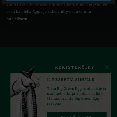
ympäristön turvallisuus ja olla aina erittäin varovainen
sekä käsitellä Eggiä ja siihen liittyviä tavaroita
huolellisesti.
REKISTERÖIDY
11 RESEPTIÄ SINULLE
Tilaa Big Green Egg -uutiskirje ja
saat heti e-kirjan, joka sisältää
11 maistuvinta Big Green Egg -
reseptiä!
FACEBOOK
YOUTUBE
INSTAGRAM