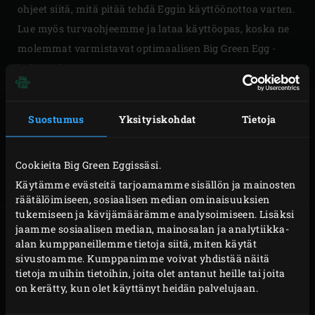
ohjeet siitä, mitä pitää tehdä Eggin käyttöönottoa varten.
Lue myös turvaohjeemme ja lataa käyttöopas, koska ne
molemmat varmistavat optimaalisen Big Green Egg -
kokemuksen!
Suostumus
Yksityiskohdat
Tietoja
MININ
MINIMAXIN
KOKOAMINEN
KOKOAMINEN
Cookieita Big Green Eggissäsi.
Käytämme evästeitä tarjoamamme sisällön ja mainosten
räätälöimiseen, sosiaalisen median ominaisuuksien
tukemiseen ja kävijämäärämme analysoimiseen. Lisäksi
jaamme sosiaalisen median, mainosalan ja analytiikka-
alan kumppaneillemme tietoja siitä, miten käytät
sivustoamme. Kumppanimme voivat yhdistää näitä
SMALLIN
MEDIUMIN
tietoja muihin tietoihin, joita olet antanut heille tai joita
KOKOAMINEN
KOKOAMINEN
on kerätty, kun olet käyttänyt heidän palvelujaan.