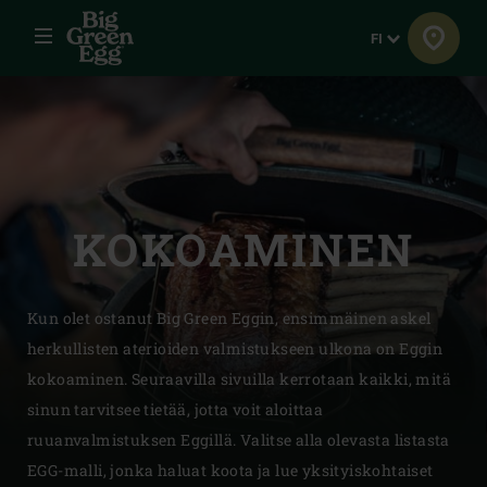
Menu
Kieli
FI
KOKOAMINEN
Kun olet ostanut Big Green Eggin, ensimmäinen askel
herkullisten aterioiden valmistukseen ulkona on Eggin
kokoaminen. Seuraavilla sivuilla kerrotaan kaikki, mitä
sinun tarvitsee tietää, jotta voit aloittaa
ruuanvalmistuksen Eggillä. Valitse alla olevasta listasta
EGG-malli, jonka haluat koota ja lue yksityiskohtaiset