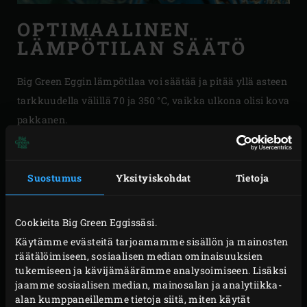
OPTIMAALINEN
LÄMPÖTILAN SÄÄTÖ
Big Green Eggin lämpötilaa voi säätää ja pitää yllä asteen
tarkkuudella välillä 70 ja 350 °C, vaikka ulkona olisi kova
pakkanen.
Korkealaatuisen, lämpöä eristävän keramiikan ansiosta
ulkoiset lämpötilat eivät vaikuta lämpötilaan Eggin
Suostumus
Yksityiskohdat
Tietoja
sisällä.
Cookieita Big Green Eggissäsi.
Käytämme evästeitä tarjoamamme sisällön ja mainosten
räätälöimiseen, sosiaalisen median ominaisuuksien
tukemiseen ja kävijämäärämme analysoimiseen. Lisäksi
jaamme sosiaalisen median, mainosalan ja analytiikka-
alan kumppaneillemme tietoja siitä, miten käytät