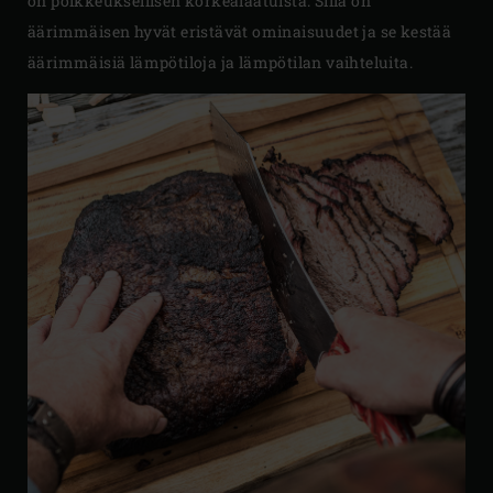
on poikkeuksellisen korkealaatuista. Sillä on
äärimmäisen hyvät eristävät ominaisuudet ja se kestää
äärimmäisiä lämpötiloja ja lämpötilan vaihteluita.