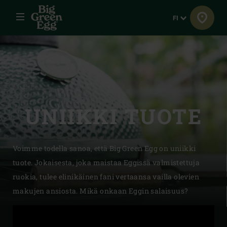
Menu
Kieli
FI
UNIIKKI TUOTE
Voimme todella sanoa, että Big Green Egg on uniikki
tuote. Jokaisesta, joka maistaa Eggissä valmistettuja
ruokia, tulee elinikäinen fani vertaansa vailla olevien
makujen ansiosta. Mikä onkaan Eggin salaisuus?