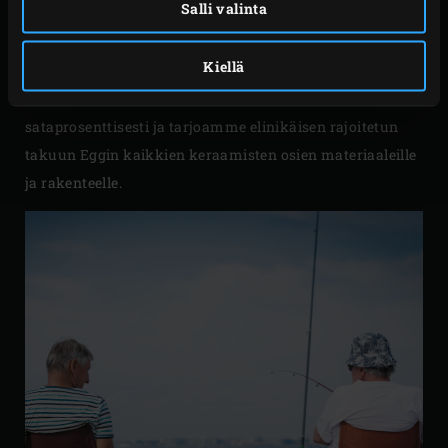
sertifioitu ja täyttää siten kaikkein korkeimmat
Salli valinta
laatuvaatimukset. Ennen kuin Egg lähtee tehtaalta, se
tarkastetaan vielä erittäin huolellisesti.
Kiellä
Osaksi tämä vuoksi takaamme tuotteemme
sataprosenttisesti ja tarjoamme elinikäisen rajoitetun
takuun Eggin kaikkien keraamisten osien materiaaleille
ja rakenteelle.