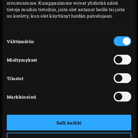
sivustoamme. Kumppanimme voivat yhdistää näitä
tietoja muihin tietoihin, joita olet antanut heille tai joita
on kerätty, kun olet käyttänyt heidän palvelujaan.
Suostumuksen
Välttämätön
valinta
Mieltymykset
Tilastot
ERINOMAINEN LAATU
Markkinointi
Olemme tehneet jo 25 vuotta tiivistä yhteistyötä Daltile-
tehtaan kanssa Meksikossa. Tehtaassa ei valmisteta
minkään muun merkkisiä kamadoita. Tämä
Salli kaikki
huippulaatuisen keramiikan valmistaja on ISO 9001 UL -