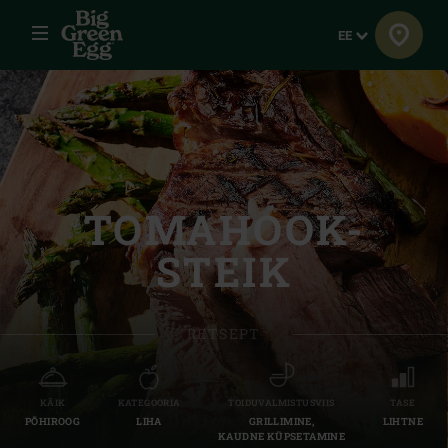
Menüü
Keel
EE
TOMAHOOK-
STEIK
RETSEPT
KÄIK
KATEGOORIA
TOIDUVALMISTUSVIIS
TASE
PÕHIROOG
LIHA
GRILLIMINE,
LIHTNE
KAUDNE KÜPSETAMINE