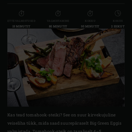
ETTEVALMISTUSED
VALMISTAMINE
KOKKU
KOGUS
15 MINUTIT
80 MINUTIT
95 MINUTIT
2 ISIKUT
Kas tead tomahook-steiki? See on suur kirvekujuline
veiseliha tükk, mida saad suurepäraselt Big Green Eggis
valmistada. Tomahook-steik on tavaliselt 4–5