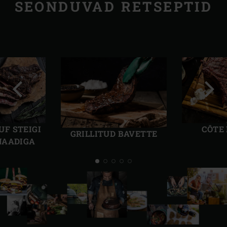
SEONDUVAD RETSEPTID
Eelmine
Järg
slaid
slaid
UF STEIGI
CÔTE
GRILLITUD BAVETTE
NAADIGA