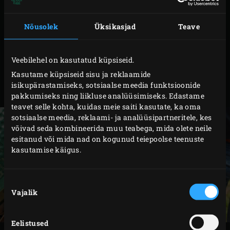
terasest restiga
temperatuurini 120 °C.
Tõsta tomahook-steik tööpinnale. Nopi tüümianilt
Nõusolek
Üksikasjad
Teave
lehed ja rosmariinilt okkad ning haki peeneks.
Koori küüslauk ja haki. Määri steiki mõlemalt
Veebilehel on kasutatud küpsiseid.
poolt oliiviõliga, puista peale meresoola ja pipart.
Kasutame küpsiseid sisu ja reklaamide
Puista peale maitseroheline ja küüslauk ja hõõru
isikupärastamiseks, sotsiaalse meedia funktsioonide
kergelt lihasse.
pakkumiseks ning liikluse analüüsimiseks. Edastame
teavet selle kohta, kuidas meie saiti kasutate, ka oma
sotsiaalse meedia, reklaami- ja analüüsipartneritele, kes
võivad seda kombineerida muu teabega, mida olete neile
esitanud või mida nad on kogunud teiepoolse teenuste
kasutamise käigus.
Nõusoleku
Vajalik
valik
Eelistused