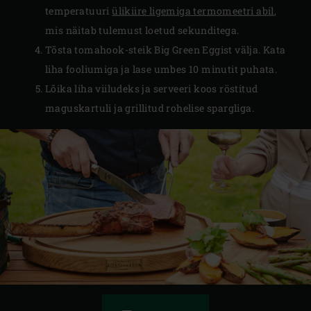
temperatuuri
ülikiire ligemiga termomeetri abil
,
mis näitab tulemust loetud sekunditega.
Tõsta tomahook-steik Big Green Eggist välja. Kata
liha fooliumiga ja lase umbes 10 minutit puhata.
Lõika liha viiludeks ja serveeri koos röstitud
maguskartuli ja grillitud rohelise spargliga.