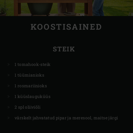
KOOSTISAINED
STEIK
1 tomahook-steik
1 tüümianioks
1 rosmariinioks
1 küüslauguküüs
2 spl oliiviõli
värskelt jahvatatud pipar ja meresool, maitse järgi