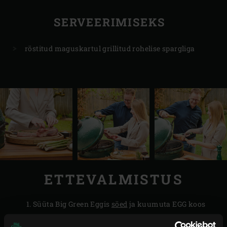
SERVEERIMISEKS
röstitud maguskartul grillitud rohelise spargliga
ETTEVALMISTUS
Süüta Big Green Eggis
söed
ja kuumuta EGG koos
convEGGtori
,
ühekordse rasvapanni
ja
roostevabast