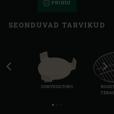
PRINDI
SEONDUVAD TARVIKUD
Eelmine
Järg
slaid
slaid
CONVEGGTOR®
ROOS
TERAS