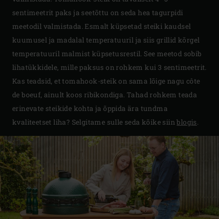
sentimeetrit paks ja seetõttu on seda hea tagurpidi
meetodil valmistada. Esmalt küpsetad steiki kaudsel
kuumusel ja madalal temperatuuril ja siis grillid kõrgel
temperatuuril malmist küpsetusrestil. See meetod sobib
lihatükkidele, mille paksus on rohkem kui 3 sentimeetrit.
Kas teadsid, et tomahook-steik on sama lõige nagu côte
de boeuf, ainult koos ribikondiga. Tahad rohkem teada
erinevate steikide kohta ja õppida ära tundma
kvaliteetset liha? Selgitame sulle seda kõike siin
blogis
.