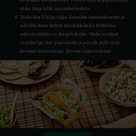
välja. Sega kõik omavahel kokku.
Tõsta liha EGGist välja. Eemalda apelsinikoored ja
rebi liha kahe kahvli abil tükkideks; Mehhiko
rebitud sealiha on kergelt krõbe. Täida tortiljad
carnitas
’ga, lisa
guacamole
ja
pico de gallo
ning
garneeri koriandriga. Serveeri näputoiduna.