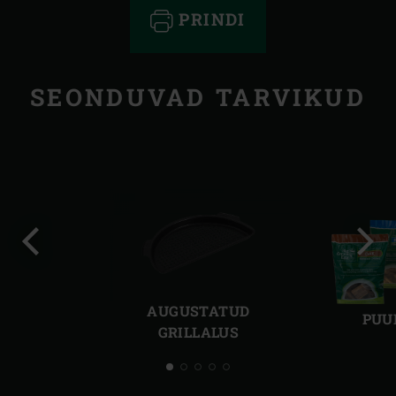
PRINDI
SEONDUVAD TARVIKUD
Eelmine
Järg
slaid
slaid
AUGUSTATUD
PUU
GRILLALUS