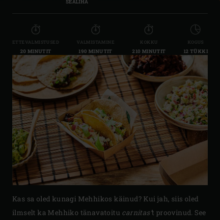
SEALIHA
ETTEVALMISTUSED
VALMISTAMINE
KOKKU
KOGUS
20 MINUTIT
190 MINUTIT
210 MINUTIT
12 TÜKKI
Kas sa oled kunagi Mehhikos käinud? Kui jah, siis oled
ilmselt ka Mehhiko tänavatoitu
carnitas’
t proovinud. See