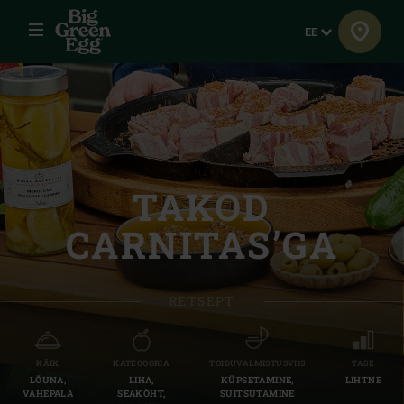
Menüü
Keel
EE
TAKOD
CARNITAS’GA
RETSEPT
KÄIK
KATEGOORIA
TOIDUVALMISTUSVIIS
TASE
LÕUNA,
LIHA,
KÜPSETAMINE,
LIHTNE
VAHEPALA
SEAKÕHT,
SUITSUTAMINE