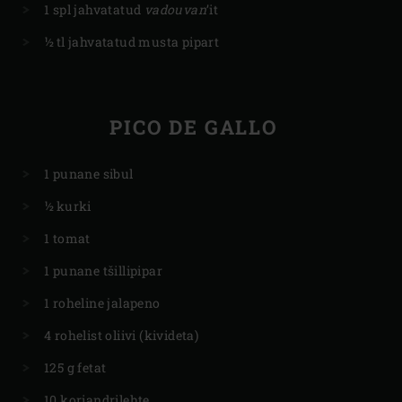
1 spl jahvatatud
vadouvan
’it
½ tl jahvatatud musta pipart
PICO DE GALLO
1 punane sibul
½ kurki
1 tomat
1 punane tšillipipar
1 roheline jalapeno
4 rohelist oliivi (kivideta)
125 g fetat
10 koriandrilehte