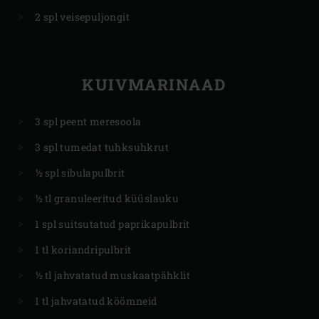
2 spl veisepuljongit
KUIVMARINAAD
3 spl peent meresoola
3 spl tumedat tuhksuhkrut
½ spl sibulapulbrit
½ tl granuleeritud küüslauku
1 spl suitsutatud paprikapulbrit
1 tl koriandripulbrit
½ tl jahvatatud muskaatpähklit
1 tl jahvatatud köömneid