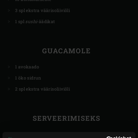
3 spl ekstra väärisoliiviõli
1 spl
sushi
-äädikat
GUACAMOLE
1 avokaado
1 öko sidrun
2 spl ekstra väärisoliiviõli
SERVEERIMISEKS
12 maisitortiljat (Ø 10 cm)