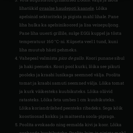
lihatükid
ovaalse haudepoti kaanele
. Lõika
apelsinid sektoriteks ja pigista mahl lihale. Pane
liha hulka ka apelsinikoored ja lisa veisepuljong.
Pane liha uuesti grillile, sulge EGGi kuppel ja tõsta
temperatuur 160 °C-ni. Küpseta veel 1 tund, kuni
liha muutub hästi pehmeks.
Vahepeal valmista
pico de gallo
. Koori punane sibul
ja haki peeneks. Koori pool kurki, lõika see pikuti
pooleks ja kraabi lusikaga seemned välja. Poolita
tomat ja kraabi samuti seemned välja. Lõika tomat
ja kurk väikesteks kuubikuteks. Lõika oliivid
ratasteks. Lõika feta umbes 1 cm kuubikuteks.
Lõika koriandrilehed peenteks ribadeks. Sega kõik
koostisosad kokku ja maitsesta soola-pipraga.
Poolita avokaado ning eemalda kivi ja koor. Lõika
avokaado kuubikuteks. Poolita laim ja pigista mahl