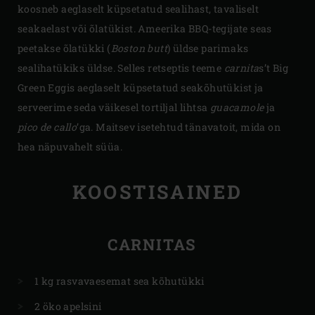
koosneb aeglaselt küpsetatud sealihast, tavaliselt
seakaelast või õlatükist. Ameerika BBQ-tegijate seas
peetakse õlatükki (
Boston butt
) üldse parimaks
sealihatükiks üldse. Selles retseptis teeme
carnita
s’t Big
Green Eggis aeglaselt küpsetatud seakõhutükist ja
serveerime seda väikesel tortiljal lihtsa
guacamole
ja
pico de callo
’ga. Maitsev isetehtud tänavatoit, mida on
hea näpuvahelt süüa.
KOOSTISAINED
CARNITAS
1 kg rasvavaesemat sea kõhutükki
2 öko apelsini