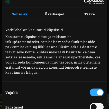
Koriandrilehti, maitse järgi
Nõusolek
Üksikasjad
Teave
Veebilehel on kasutatud küpsiseid.
ETTEVALMISTUS
Kasutame küpsiseid sisu ja reklaamide
isikupärastamiseks, sotsiaalse meedia funktsioonide
Süüta Big Green Eggis
söed
ja kuumuta EGG
pakkumiseks ning liikluse analüüsimiseks. Edastame
teavet selle kohta, kuidas meie saiti kasutate, ka oma
temperatuurini 160 °C. Vahepeal lõika sea
sotsiaalse meedia, reklaami- ja analüüsipartneritele, kes
kõhutükk 5 cm kuubikuteks. Jaota liha kahele
võivad seda kombineerida muu teabega, mida olete neile
augustatud grillalusele
.
esitanud või mida nad on kogunud teiepoolse teenuste
kasutamise käigus.
Sega omavahel kõik kuivmarinaadi koostisained ja
hõõru liha sisse 4 spl maitsesegu. Ülejäänu pane
järgmiseks korraks hoiule.
Nõusoleku
Vajalik
valik
Eelistused