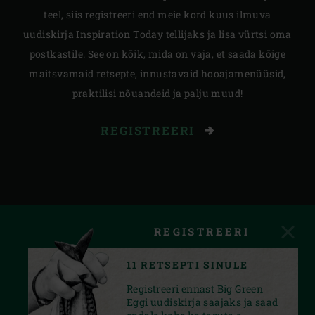
teel, siis registreeri end meie kord kuus ilmuva
uudiskirja Inspiration Today tellijaks ja lisa vürtsi oma
postkastile. See on kõik, mida on vaja, et saada kõige
maitsvamaid retsepte, innustavaid hooajamenüüsid,
praktilisi nõuandeid ja palju muud!
REGISTREERI
REGISTREERI
11 RETSEPTI SINULE
Registreeri ennast Big Green
Eggi uudiskirja saajaks ja saad