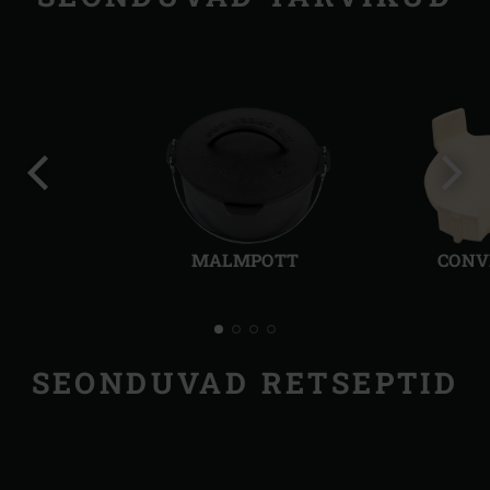
Eelmine
Järg
slaid
slaid
MALMPOTT
CONV
SEONDUVAD RETSEPTID