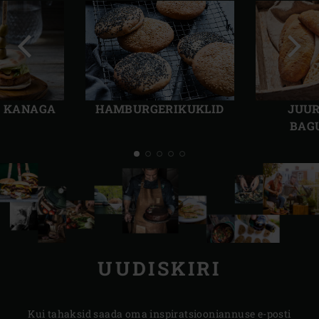
Eelmine
Järg
slaid
slaid
HAMBURGERIKUKLID
R KANAGA
JUUR
BAG
UUDISKIRI
Kui tahaksid saada oma inspiratsiooniannuse e-posti