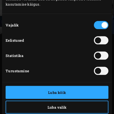
kasutamise käigus.
Nõusoleku
Vajalik
valik
Eelistused
VALMISTAMINE
Statistika
Süüta Big Green Eggis
söed
. Kuumuta EGG koos
convEGGtori
ja
roostevabast terasest restiga
temperatuurini 220 °C.
Turustamine
Pane külm
küpsetuskivi
restile ja tõsta sellele
malmist pott, kaas peal. Küpseta leiba umbes 30
minutit.
Luba kõik
Võta potil kaas pealt ära ja küpseta veel 30 minutit,
kuni leib on läbi küpsenud ja pealt kuldpruun.
Luba valik
Võta malmist pott EGGist välja ja tõsta leib