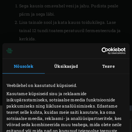
Sega kausis omavahel vesi ja jahu. Pudista peale
pärm ja sega läbi.
Lisa tainale sool ja kata kauss toidukilega. Lase
tainal 12 tundi toatemperatuuril fermenteeruda ja
kerkida.
Puista tööpinnale jahu. Pane tainas lauale ja voldi
kaks külge keskele kokku, seejärel voldi keskele ka
ülejäänud kaks külge. Korda, kuini tainas on kena
Nõusolek
Üksikasjad
Teave
vormi saavutanud. Määri
malmist pott
võiga ja
puista peale pisut jahu. Üleliigne jahu raputa potist
Veebilehel on kasutatud küpsiseid.
välja ja pane tainas potti, volditud külg allapoole.
Kasutame küpsiseid sisu ja reklaamide
Pane potile kaas peale ja lase 3 tundi kerkida.
isikupärastamiseks, sotsiaalse meedia funktsioonide
pakkumiseks ning liikluse analüüsimiseks. Edastame
teavet selle kohta, kuidas meie saiti kasutate, ka oma
sotsiaalse meedia, reklaami- ja analüüsipartneritele, kes
võivad seda kombineerida muu teabega, mida olete neile
esitanud või mida nad on kogunud teiepoolse teenuste