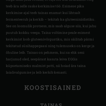
teeb ära selle raske kerkimise töö. Esimese pika
kerkimise ajal teeb tainas enamat kui lihtsalt
fermenteerub ja kerkib – tekitab ka gluteeniniidistiku.
See on loomulik protsess, mis saab alguse siis, kui jahu
puutub kokku veega. Taina voltimine peale esimest
kerkimist loob gluteenivõrgustiku, mis säilitab pärmi
tekitatud süsihappegaasi ning tulemuseks on kerge ja
õhuline leib. Tainas on pehmem, kui sa ehk seni
harjunud oled, seepärast kasuta leiva EGGis
küpsetamiseks malmist potti, nii hoiad ära taina
laialivalgumise ja leib kerkib kenasti.
KOOSTISAINED
TAINAS