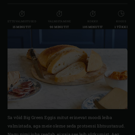
ETTEVALMISTUSED
VALMISTAMINE
KOKKU
KOGUS
15 MINUTIT
90 MINUTIT
105 MINUTIT
1 TÜKKI
Sa võid Big Green Eggis mitut erinevat moodi leiba
valmistada, aga meie oleme seda protsessi lihtsustanud.
Nagu nimi juba reedab, ei vaja see leib sõtkumist. Aeg