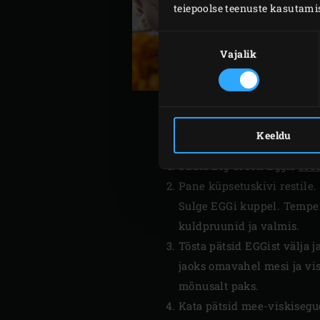
teiepoolse teenuste kasutami
Nõusoleku
valik
Vajalik
Keeldu
Süüta Big Green Eggis
söe
Pane küpsetuskivi restile.
Sulge EGGi kuppel. Temper
kuldpruunid ja valmis.
Tõsta pätsid EGGist välja j
jaoks omavahel mesi ja vis
mõnusalt paks.
Kata pätsid mee-viskisegug