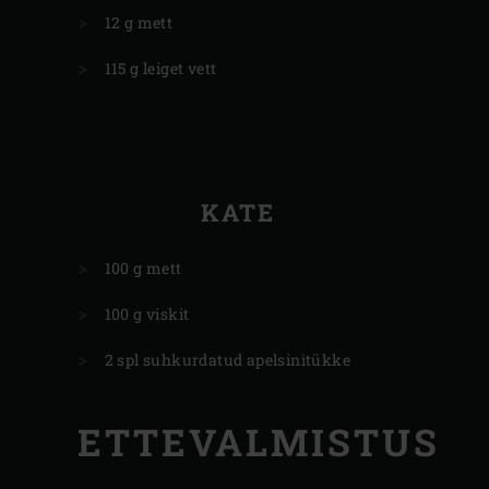
12 g mett
115 g leiget vett
KATE
100 g mett
100 g viskit
2 spl suhkurdatud apelsinitükke
ETTEVALMISTUS