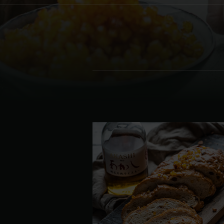
Denmark | Danmark
Estonia | Eesti
Finland | Suomi
France | France
Germany | Deutschland
Greece | Ελλάδα
Hungary | Magyarország