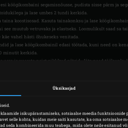
vesi köögikombaini segamisnõusse, pudista sisse pärm ja seg
toidukilega ja lase umbes 2 tundi kerkida.
a taina koostisosad. Kasuta tainakonksu ja lase köögikombai
ni see muutub vetruvaks ja elastseks. Loomulikult saad sa tai
e käe vahel hästi õhukeseks venitada.
ndid ja lase köögikombainil edasi töötada, kuni need on ken
30 minutit kerkida.
e ossa ja
veereta neist piklikud pätsid
. Jäta need töölauale, 
s 50 minutit kerkida.
Üksikasjad
seid.
eklaamide isikupärastamiseks, sotsiaalse meedia funktsioonide 
et selle kohta, kuidas meie saiti kasutate, ka oma sotsiaalse me
ivad seda kombineerida muu teabega, mida olete neile esitanud 