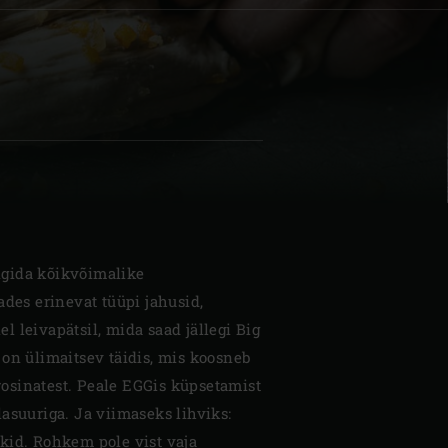
| Schweiz (Français)
z
gida kõikvõimalike
ades erinevat tüüpi jahusid,
lel leivapätsil, mida saad jällegi Big
 on ülimaitsev täidis, mis koosneb
 rosinatest. Peale EGGis küpsetamist
asuuriga. Ja viimaseks lihviks:
kid. Rohkem pole vist vaja