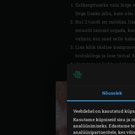
Eelkergituseks vala leige 
Sega lisaks jahu, kata nõu 
Kui 2 tundi on möödas, lis
minutit tainast segada, ku
valmis, kui saad selle kah
Lisa kõik täidise kompone
toidukilega ja lase tainal 
Jaga tainas kahte võrdsess
köögirätikuga ja lase umbe
Nõusolek
Veebilehel on kasutatud küpsi
Kasutame küpsiseid sisu ja r
analüüsimiseks. Edastame teav
analüüsipartneritele, kes võ