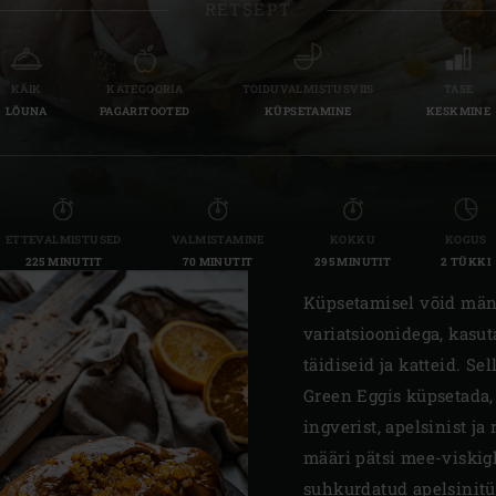
RETSEPT
Slovenia | Slovenija
Spain | España
KÄIK
KATEGOORIA
TOIDUVALMISTUSVIIS
TASE
LÕUNA
PAGARITOOTED
KÜPSETAMINE
KESKMINE
Sweden | Sverige
Switzerland (French) 
Switzerland | Schwei
ETTEVALMISTUSED
VALMISTAMINE
KOKKU
KOGUS
225 MINUTIT
70 MINUTIT
295 MINUTIT
2 TÜKKI
Turkey | Türkiye
Küpsetamisel võid män
variatsioonidega, kasut
täidiseid ja katteid. Sel
Green Eggis küpsetada,
ingverist, apelsinist ja
määri pätsi mee-viskigl
suhkurdatud apelsinitü