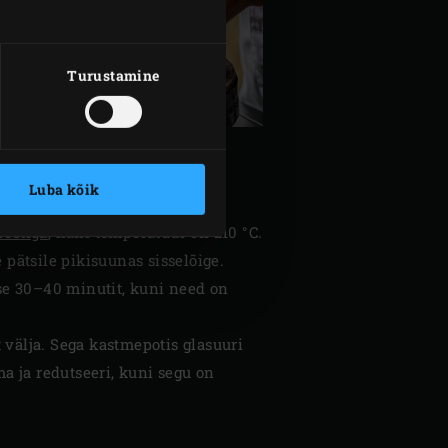
Turustamine
Luba kõik
restiga
, kuni temperatuur on 210 °C.
 pätsile pikisuunas sisselõige.
se 30–40 minutit, kuni need on
t välja. Sega kastmepotis glasuuri
ma ja redutseeri, kuni segu on