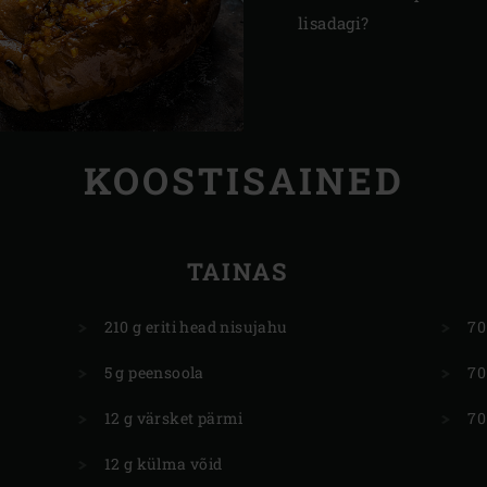
lisadagi?
KOOSTISAINED
TAINAS
210 g eriti head nisujahu
70
5 g peensoola
70
12 g värsket pärmi
70
12 g külma võid