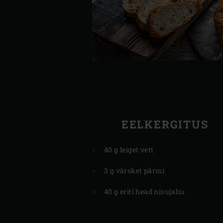
EELKERGITUS
40 g leiget vett
3 g värsket pärmi
40 g eriti head nisujahu