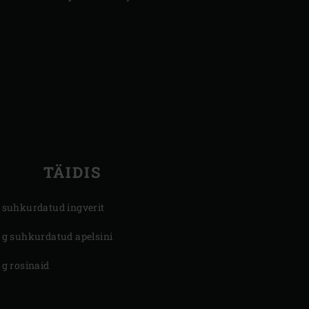
TÄIDIS
 suhkurdatud ingverit
 g suhkurdatud apelsini
 g rosinaid