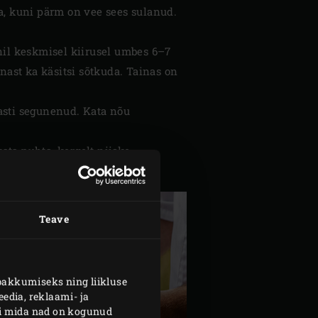
a, kuni pärm on vee sees sulanud.
nil keskmisel kiirusel umbes 6–7
nast ka käsitsi sõtkuda. Tainas on
asti segunenud. Kata nõu
kata puhta, kergelt niiske
Teave
pakkumiseks ning liikluse
edia, reklaami- ja
või mida nad on kogunud