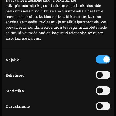
Kasutame küpsiseid sisu ja reklaamide
aastaringselt kõige maitsvamaid roogasid. Allpool saad
isikupärastamiseks, sotsiaalse meedia funktsioonide
endale ise
kamado
kokku panna. Vali välja Big Green
pakkumiseks ning liikluse analüüsimiseks. Edastame
teavet selle kohta, kuidas meie saiti kasutate, ka oma
Eggi mudel, pane juurde vajalikud lisad ja kasutades AR-
sotsiaalse meedia, reklaami- ja analüüsipartneritele, kes
nuppu näed kohe, kuidas EGG sinu aias või rõdul välja
võivad seda kombineerida muu teabega, mida olete neile
näeb. Seejärel vali ka valmistatava roa valmistusviisi ja
esitanud või mida nad on kogunud teiepoolse teenuste
kasutamise käigus.
saad (peaaegu) alustada. Kuidas meeldib? Leia endale
kõige lähemal asuv
edasimüüja
.
Nõusoleku
Vajalik
valik
Eelistused
Statistika
Turustamine