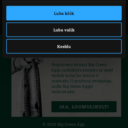
Luba kõik
Luba valik
REGISTREERI
Keeldu
11 RETSEPTI SINULE
Registreeri ennast Big Green
Eggi uudiskirja saajaks ja saad
endale kohe ka tasuta e-
raamatu 11 maitsva retseptiga,
mida Big Green Eggis
valmistada!
INSTAGRAM
FACEBOOK
YOUTUBE
JAA, LOOMULIKULT!
PRIVACY STATEMENT
© 2026 Big Green Egg.