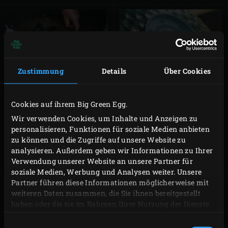
ANZÜNDEN UND
TEMPERATUR
LÖSCHEN
STEUERUNG
Zustimmung
Details
Über Cookies
Cookies auf ihrem Big Green Egg.
Wir verwenden Cookies, um Inhalte und Anzeigen zu
personalisieren, Funktionen für soziale Medien anbieten
DEN
GRILLEN
KERAMIKGRILL
zu können und die Zugriffe auf unsere Website zu
AUSBRENNEN
analysieren. Außerdem geben wir Informationen zu Ihrer
Verwendung unserer Website an unsere Partner für
soziale Medien, Werbung und Analysen weiter. Unsere
Partner führen diese Informationen möglicherweise mit
weiteren Daten zusammen, die Sie ihnen bereitgestellt
haben oder die sie im Rahmen Ihrer Nutzung der Dienste
gesammelt haben.
INDIREKTES
RÄUCHERN
Einwilligungsauswahl
GAREN