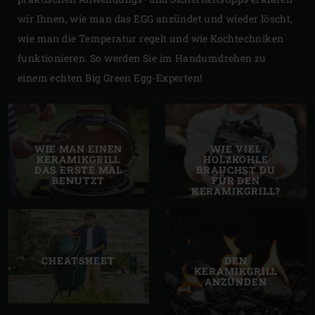
wir Ihnen, wie man das EGG anzündet und wieder löscht,
wie man die Temperatur regelt und wie Kochtechniken
funktionieren. So werden Sie im Handumdrehen zu
einem echten Big Green Egg-Experten!
WIE MAN EINEN
WIE VIEL
KERAMIKGRILL
HOLZKOHLE
DAS ERSTE MAL
BRAUCHST DU
BENUTZT
FÜR DEN
KERAMIKGRILL?
CHEATSHEET
DEN
KERAMIKGRILL
ANZÜNDEN