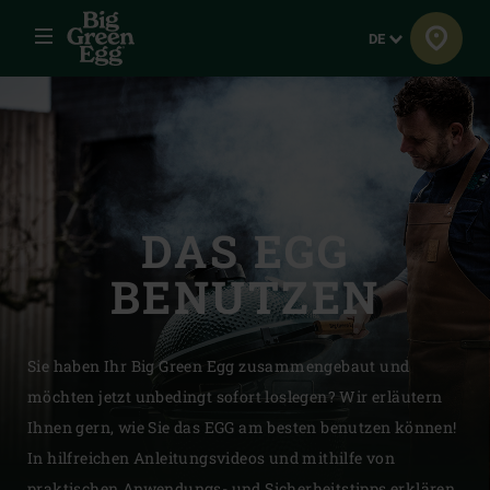
Menü
Sprache
DE
DAS EGG
BENUTZEN
Sie haben Ihr Big Green Egg zusammengebaut und
möchten jetzt unbedingt sofort loslegen? Wir erläutern
Ihnen gern, wie Sie das EGG am besten benutzen können!
In hilfreichen Anleitungsvideos und mithilfe von
praktischen Anwendungs- und Sicherheitstipps erklären