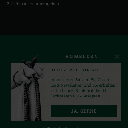
Zubehörteilen umzugehen.
ANMELDEN
11 REZEPTE FÜR SIE
Abonnieren Sie den Big Green
Egg-Newsletter, und Sie erhalten
sofort ein E-Book mit den 11
leckersten EGG-Rezepten!
FACEBOOK
YOUTUBE
INSTAGRAM
JA, GERNE
PRIVACY STATEMENT