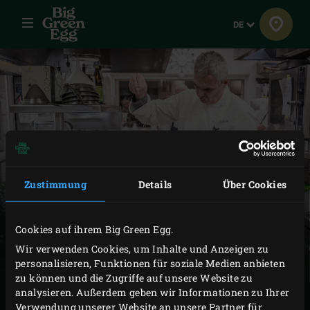
Menü
Sprache
DE
GASTRONOMIE
Zustimmung
Details
Über Cookies
Die Gastronomie hat das Big Green Egg schnell entdeckt.
Dank des Geschmacks, den der Keramikgrill den
Cookies auf ihrem Big Green Egg.
Gerichten und Zutaten verleiht, ist er für viele Köche ein
Wir verwenden Cookies, um Inhalte und Anzeigen zu
unverzichtbares Gerät, um Gerichten das gewisse Extra
personalisieren, Funktionen für soziale Medien anbieten
zu können und die Zugriffe auf unsere Website zu
zu verleihen. Das gleichmäßige Garen, die stabile
analysieren. Außerdem geben wir Informationen zu Ihrer
Temperatur und die Tatsache, dass ein EGG wenig
Verwendung unserer Website an unsere Partner für