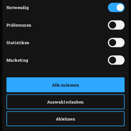
Einwilligungsauswahl
Notwendig
Präferenzen
ASCHESCHIEBER
ROSTHEBER
Statistiken
Marketing
Alle zulassen
100 %
REGGULATOR
Auswahl erlauben
NATURBELASSENE
HOLZKOHLE | MADE IN
EUROPE
Ablehnen