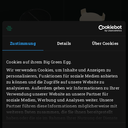
CONVEGGTOR®
GUSSEISENROST
Zustimmung
Details
Über Cookies
Cookies auf ihrem Big Green Egg.
Wir verwenden Cookies, um Inhalte und Anzeigen zu
personalisieren, Funktionen für soziale Medien anbieten
zu können und die Zugriffe auf unsere Website zu
analysieren. Außerdem geben wir Informationen zu Ihrer
Verwendung unserer Website an unsere Partner für
soziale Medien, Werbung und Analysen weiter. Unsere
5-TEILIGES
HALBRUNDER
EGGSPANDER-SET
GUSSEISENROST
Partner führen diese Informationen möglicherweise mit
weiteren Daten zusammen, die Sie ihnen bereitgestellt
haben oder die sie im Rahmen Ihrer Nutzung der Dienste
gesammelt haben.