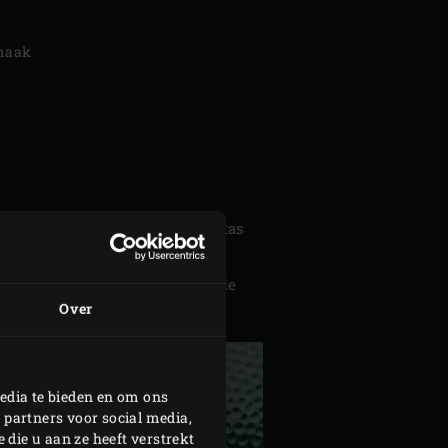
smaak
 Snijd intussen voor de carnitas
ds
.
an de rub; bewaar de rest van de
Over
edia te bieden en om ons
 partners voor social media,
die u aan ze heeft verstrekt