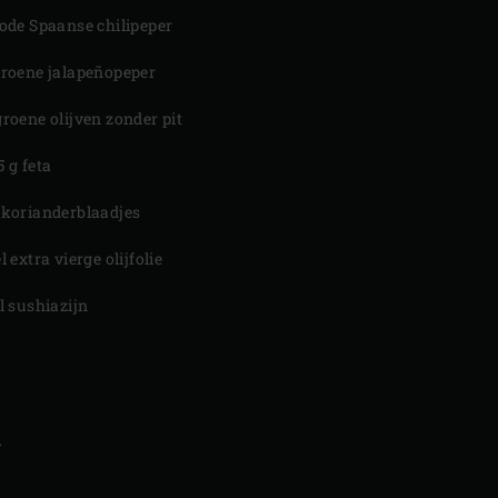
rode Spaanse chilipeper
groene jalapeñopeper
groene olijven zonder pit
5 g feta
 korianderblaadjes
el extra vierge olijfolie
el sushiazijn
N