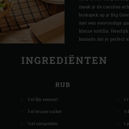
maak je de carnitas ec
buikspek op je Big Gree
met een eenvoudige gua
kleine tortilla. Heerli
kamado dat je perfect a
INGREDIËNTEN
RUB
3 el fijn zeezout
1 
3 el bruine suiker
½
½ el uienpoeder
1 