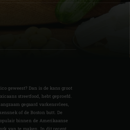
| Schweiz (Français)
z
ico geweest? Dan is de kans groot
exicaans streetfood, hebt geproefd.
 langzaam gegaard varkensvlees,
kensnek of de Boston butt. De
 populair binnen de Amerikaanse
rk van te maken. In dit recept