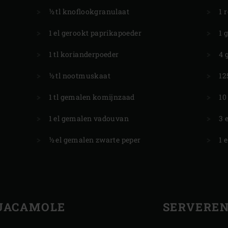
½ tl knoflookgranulaat
1 
1 el gerookt paprikapoeder
1 
1 tl korianderpoeder
4 
½ tl nootmuskaat
12
1 tl gemalen komijnzaad
10
1 el gemalen vadouvan
3 
½ el gemalen zwarte peper
1 
UACAMOLE
SERVERE