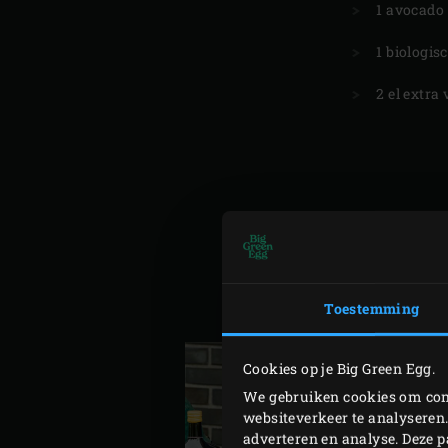
1 avocado
1 biologis
2 el extra 
Steek de
houtskool
in de B
het buikspek in blokken va
Meng alle ingrediënten voo
Toestemming
rub voor de volgende keer.
Cookies op je Big Green Egg.
We gebruiken cookies om cont
websiteverkeer te analyseren.
adverteren en analyse. Deze 