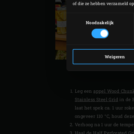
of die ze hebben verzameld o
Toestemmingsselectie
Noodzakelijk
Weigeren
Leg een
appel Wood Chun
Stainless Steel Grid
in de E
laat het spek ca. 1 uur ro
ongeveer 110 °C, houd dez
Verhoog na 1 uur de temper
Haal de Half Perforated Gr