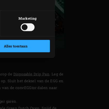
Marketing
Alles toestaan
arop de
Disposable Drip Pan
. Leg de
 op. Sluit het deksel van de EGG en
en van de convEGGtor dalen naar
ger garen.
ale Green Dutch Oven
. Snijd de