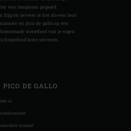
hter van langzaam gegaard
n Egg en serveer je het als een taco
camole en pico de gallo op een
jk homemade streetfood van je eigen
ls fingerfood kunt serveren.
PICO DE GALLO
rode ui
 komkommer
pomodori-tomaat