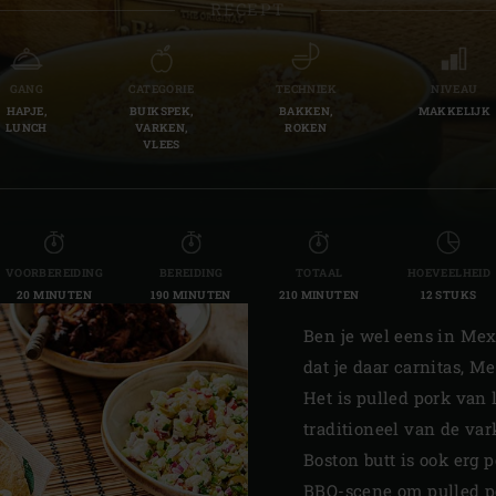
RECEPT
Slovenia | Slovenija
Spain | España
GANG
CATEGORIE
TECHNIEK
NIVEAU
HAPJE,
BUIKSPEK,
BAKKEN,
MAKKELIJK
Sweden | Sverige
LUNCH
VARKEN,
ROKEN
VLEES
Switzerland (French) 
Switzerland | Schwei
Turkey | Türkiye
VOORBEREIDING
BEREIDING
TOTAAL
HOEVEELHEID
20 MINUTEN
190 MINUTEN
210 MINUTEN
12 STUKS
Ben je wel eens in Mex
dat je daar carnitas, M
Het is pulled pork van
traditioneel van de var
Boston butt is ook erg
BBQ-scene om pulled po