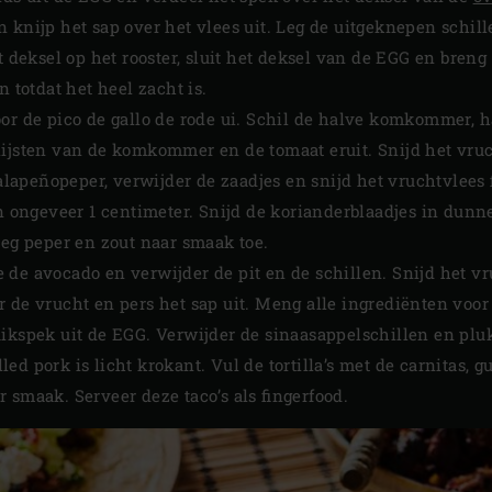
 knijp het sap over het vlees uit. Leg de uitgeknepen schill
t deksel op het rooster, sluit het deksel van de EGG en breng
n totdat het heel zacht is.
or de pico de gallo de rode ui. Schil de halve komkommer, h
ijsten van de komkommer en de tomaat eruit. Snijd het vruch
jalapeñopeper, verwijder de zaadjes en snijd het vruchtvlees fi
an ongeveer 1 centimeter. Snijd de korianderblaadjes in dunn
oeg peper en zout naar smaak toe.
de avocado en verwijder de pit en de schillen. Snijd het vru
r de vrucht en pers het sap uit. Meng alle ingrediënten voo
uikspek uit de EGG. Verwijder de sinaasappelschillen en pl
ed pork is licht krokant. Vul de tortilla’s met de carnitas, 
 smaak. Serveer deze taco’s als fingerfood.