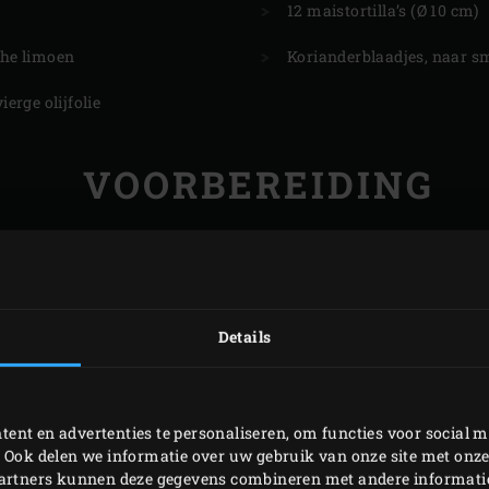
12 maistortilla’s (Ø 10 cm)
che limoen
Korianderblaadjes, naar 
vierge olijfolie
VOORBEREIDING
ig Green Egg aan en verwarm tot een temperatuur van 160 °C.
n 5 centimeter. Verdeel het vlees over 2
Half Perforated Gri
r de rub en bestrooi het buikspek rondom met 4 eetlepels v
Details
ent en advertenties te personaliseren, om functies voor social m
 Ook delen we informatie over uw gebruik van onze site met onze
partners kunnen deze gegevens combineren met andere informatie 