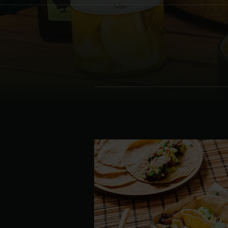
Denmark | Danmark
Estonia | Eesti
Finland | Suomi
France | France
Germany | Deutschland
Greece | Ελλάδα
Hungary | Magyarország