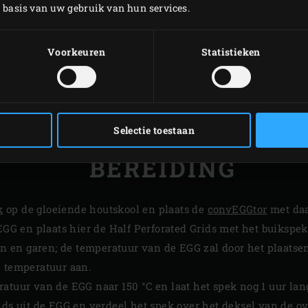
p basis van uw gebruik van hun services.
Voorkeuren
Statistieken
Selectie toestaan
BEREIDING
k
op de gloeiende houtskool en plaats de
convEGGtor
met da
GG en plaats hier de Half Perforated Grids met het buikspek
ken en garen; de temperatuur van de EGG zal door het plaats
e temperatuur aan.
atuur van de EGG naar 150 °C en laat het spek nog 1 uur lan
ids uit de EGG en verdeel het spek over het deksel van de
ov