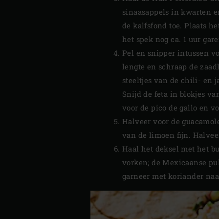
sinaasappels in kwarten en
de kalfsfond toe. Plaats he
het spek nog ca. 1 uur gare
Pel en snipper intussen vo
lengte en schraap de zaadl
steeltjes van de chili- en 
Snijd de feta in blokjes v
voor de pico de gallo en v
Halveer voor de guacamole 
van de limoen fijn. Halvee
Haal het deksel met het b
vorken; de Mexicaanse pull
garneer met koriander naar