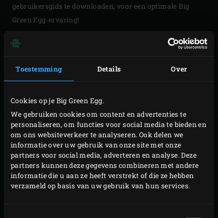
gebruikersgids te downloaden, voor een optimale Big
Green Egg-ervaring!
Toestemming
Details
Over
MINI MONTEREN
MINIMAX
MONTEREN
Cookies op je Big Green Egg.
We gebruiken cookies om content en advertenties te
personaliseren, om functies voor social media te bieden en
om ons websiteverkeer te analyseren. Ook delen we
informatie over uw gebruik van onze site met onze
partners voor social media, adverteren en analyse. Deze
SMALL
MEDIUM
MONTEREN
MONTEREN
partners kunnen deze gegevens combineren met andere
informatie die u aan ze heeft verstrekt of die ze hebben
verzameld op basis van uw gebruik van hun services.
Toestemmingsselectie