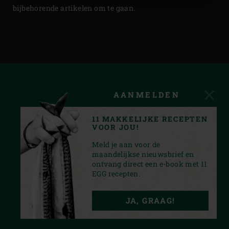
bijbehorende artikelen om te gaan.
AANMELDEN
11 MAKKELIJKE RECEPTEN
VOOR JOU!
Meld je aan voor de
maandelijkse nieuwsbrief en
ontvang direct een e-book met 11
EGG recepten.
FACEBOOK
YOUTUBE
INSTAGRAM
PINTEREST
JA, GRAAG!
PRIVACY STATEMENT