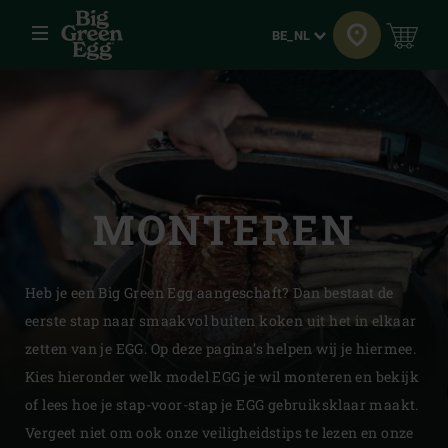
Menu
Taal
BE_NL
MONTEREN
Heb je een Big Green Egg aangeschaft? Dan bestaat de
eerste stap naar smaakvol buiten koken uit het in elkaar
zetten van je EGG. Op deze pagina’s helpen wij je hiermee.
Kies hieronder welk model EGG je wil monteren en bekijk
of lees hoe je stap-voor-stap je EGG gebruiksklaar maakt.
Vergeet niet om ook onze veiligheidstips te lezen en onze