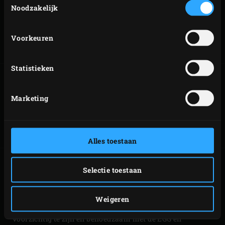
Noodzakelijk
LARGE
XLARGE
MONTEREN
MONTEREN
Voorkeuren
Statistieken
Marketing
2XL MONTEREN
HANDLEIDINGEN
Alles toestaan
Big Green Egg heeft de grootst mogelijke zorg besteed aan
Selectie toestaan
de veiligheid bij het gebruik van het apparaat. Het is de
verantwoordelijkheid van de gebruiker de veiligheid van
Weigeren
zichzelf en de omgeving in acht te nemen en te allen tijde
voorzichtig te zijn en behoedzaam met de EGG en