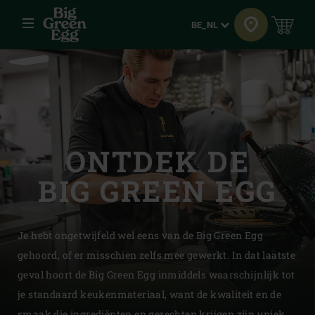
Menu
Taal
BE_NL
ONTDEK DE
BIG GREEN EGG
Je hebt ongetwijfeld wel eens van de Big Green Egg
gehoord, of er misschien zelfs mee gewerkt. In dat laatste
geval hoort de Big Green Egg inmiddels waarschijnlijk tot
je standaard keukenmateriaal, want de kwaliteit en de
smaak die ingrediënten en gerechten krijgen zijn uniek.