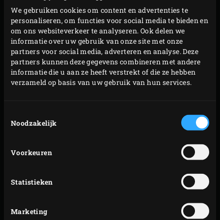
We gebruiken cookies om content en advertenties te
limit voor de Big Green Egg. Gegrilde en gepofte groenten
personaliseren, om functies voor social media te bieden en
krijgen een geweldige smaakboost en pizza en
om ons websiteverkeer te analyseren. Ook delen we
flammkuchen zijn in no time gebakken. En een
informatie over uw gebruik van onze site met onze
partners voor social media, adverteren en analyse. Deze
smaakvollere manier om pulled pork te maken,
partners kunnen deze gegevens combineren met andere
bijvoorbeeld als vulling voor kroketjes, of een mooie
informatie die u aan ze heeft verstrekt of die ze hebben
steak te grillen is er niet. Tel daar het showelement bij op
verzameld op basis van uw gebruik van hun services.
en je begrijpt waarom de menukaart vaak vermeldt
welke bereidingen op de Big Green Egg zijn gemaakt; het
Toestemmingsselectie
geeft een gerecht iets bijzonders.
Noodzakelijk
Voorkeuren
Statistieken
Marketing