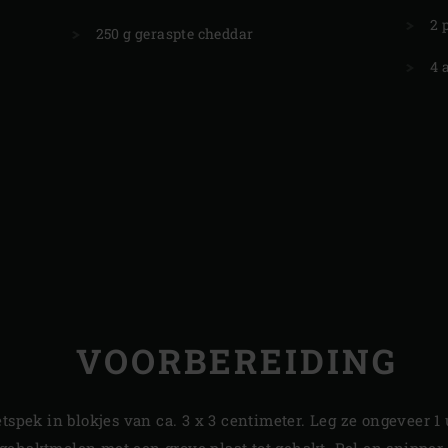
2 
250 g geraspte cheddar
4 
VOORBEREIDING
tspek in blokjes van ca. 3 x 3 centimeter. Leg ze ongeveer 1 
ehaktmolen met een grove plaat tot gehakt. Pel en snipper d