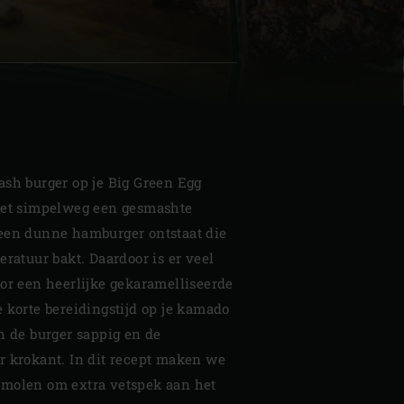
| Schweiz (Français)
z
ash burger op je Big Green Egg
 het simpelweg een gesmashte
een dunne hamburger ontstaat die
eratuur bakt. Daardoor is er veel
oor een heerlijke gekaramelliseerde
 korte bereidingstijd op je kamado
n de burger sappig en de
r krokant. In dit recept maken we
tmolen om extra vetspek aan het