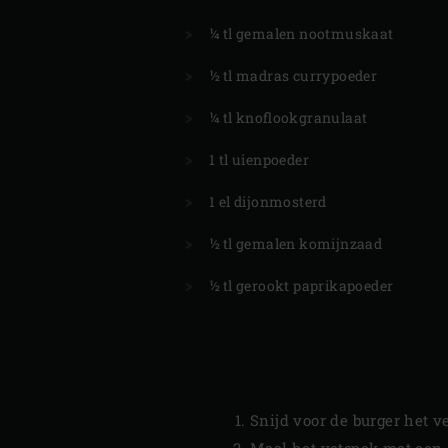
¼ tl gemalen nootmuskaat
½ tl madras currypoeder
¼ tl knoflookgranulaat
1 tl uienpoeder
1 el dijonmosterd
½ tl gemalen komijnzaad
½ tl gerookt paprikapoeder
Snijd voor de burger het ve
Maal het vetspek met een g