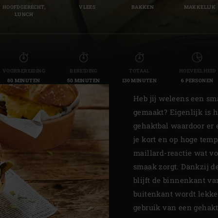
HOOFDGERECHT,
VLEES
BAKKEN
MAKKELIJK
Slovenia | Slovenija
LUNCH
Spain | España
Sweden | Sverige
VOORBEREIDING
BEREIDING
TOTAAL
HOEVEELHEID
Switzerland (French) 
80 MINUTEN
50 MINUTEN
130 MINUTEN
6 PERSONEN
Switzerland | Schwei
Heb jij weleens een sm
gemaakt? Eigenlijk is
Turkey | Türkiye
gehaktbal waardoor er 
je kort en op hoge temp
maillard-reactie wat v
smaak zorgt. Dankzij de
blijft de binnenkant va
buitenkant wordt lekke
gebruik van een gehak