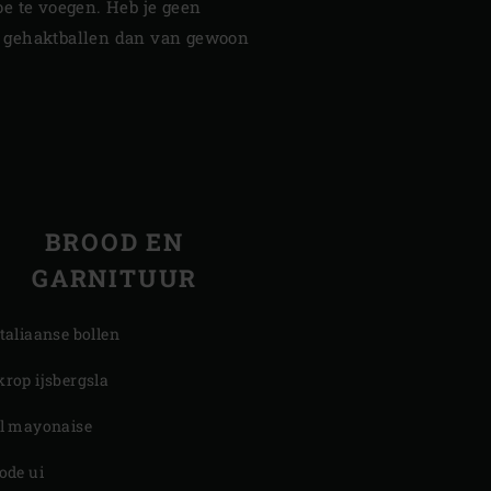
e te voegen. Heb je geen
 gehaktballen dan van gewoon
BROOD EN
GARNITUUR
Italiaanse bollen
krop ijsbergsla
el mayonaise
rode ui