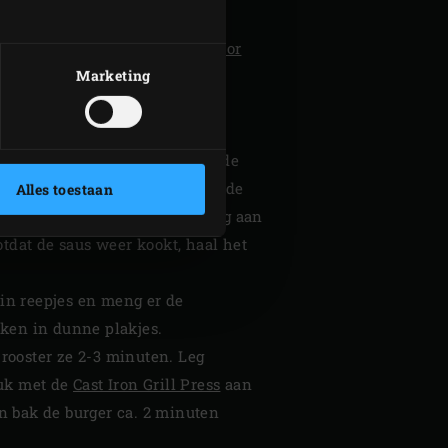
GGtor Basket
de
Half convEGGtor
Marketing
ovenste level de
Half Cast Iron
uur naar 250 °C. Knip zes
gte, verwijder de steeltjes en de
lot toe. Bak 2-3 minuten totdat de
Alles toestaan
de melk in het pannetje en breng aan
otdat de saus weer kookt, haal het
 in reepjes en meng er de
rken in dunne plakjes.
 rooster ze 2-3 minuten. Leg
ruk met de
Cast Iron Grill Press
aan
en bak de burger ca. 2 minuten