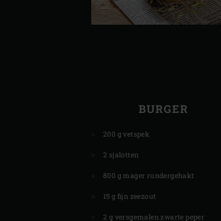
BURGER
200 g vetspek
2 sjalotten
800 g mager rundergehakt
15 g fijn zeezout
2 g versgemalen zwarte peper