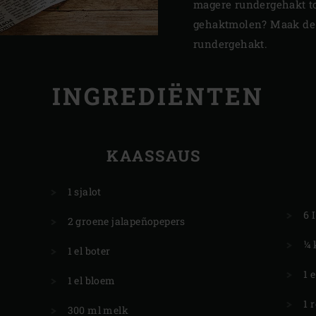
magere rundergehakt to
gehaktmolen? Maak de
rundergehakt.
INGREDIËNTEN
KAASSAUS
1 sjalot
6 
2 groene jalapeñopepers
¼ 
1 el boter
1 
1 el bloem
1 
300 ml melk