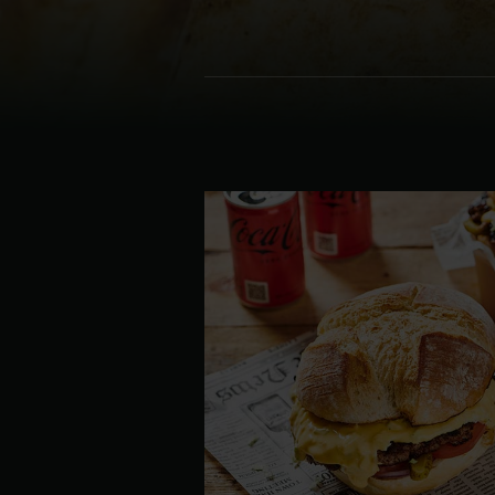
Denmark | Danmark
Estonia | Eesti
Finland | Suomi
France | France
Germany | Deutschland
Greece | Ελλάδα
Hungary | Magyarország