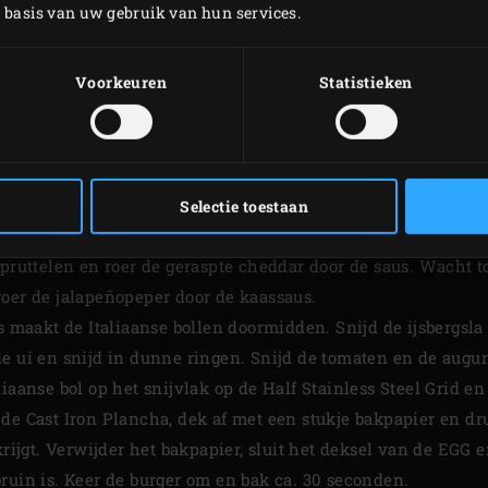
p basis van uw gebruik van hun services.
ig Green Egg aan. Plaats op het onderste level van de
convE
Voorkeuren
Statistieken
alf Stainless Steel Grid
. Plaats op de andere helft van het b
tor Basket in de EGG. Sluit het deksel en breng de temperat
van ongeveer 20 centimeter.
or de kaassaus de sjalot. Halveer de jalapeñopepers in de len
uchtvlees fijn. Smelt de boter in een pannetje en voeg de sja
Selectie toestaan
bloem erdoor en laat ca. 3 minuten garen. Schenk al roerend 
 pruttelen en roer de geraspte cheddar door de saus. Wacht t
roer de jalapeñopeper door de kaassaus.
us maakt de Italiaanse bollen doormidden. Snijd de ijsbergsla
de ui en snijd in dunne ringen. Snijd de tomaten en de augu
iaanse bol op het snijvlak op de Half Stainless Steel Grid en
 de Cast Iron Plancha, dek af met een stukje bakpapier en d
krijgt. Verwijder het bakpapier, sluit het deksel van de EGG 
ruin is. Keer de burger om en bak ca. 30 seconden.