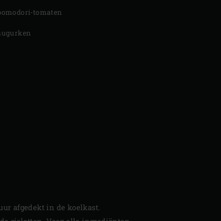
pomodori-tomaten
augurken
uur afgedekt in de koelkast.
e sjalotten. Voeg alle ingrediënten